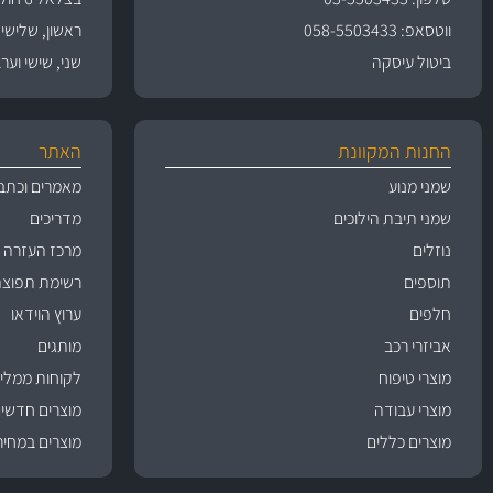
ווטסאפ: 058-5503433
ראשון, שלישי, רביעי 
ביטול עיסקה
שני, שישי וערבי חג 09:00
החנות המקוונת
האתר
שמני מנוע
מאמרים וכתב
שמני תיבת הילוכים
מדריכים
נוזלים
מרכז העזרה
תוספים
רשימת תפוצה
חלפים
ערוץ הוידאו
אביזרי רכב
מותגים
מוצרי טיפוח
לקוחות ממליצ
מוצרי עבודה
מוצרים חדשי
מוצרים כללים
מוצרים במחיר