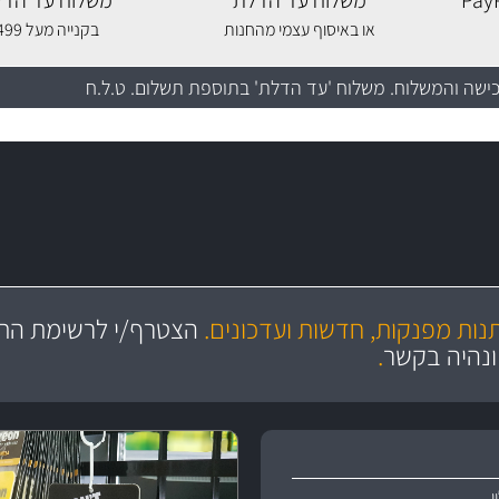
משלוח עד הדלת
משלוח עד הדל
או באיסוף עצמי מהחנות
בקנייה מעל 499 שקלים
כישה והמשלוח
. משלוח 'עד הדלת' בתוספת תשלום. ט.ל.ח
מקצועיות
ושירות מצויין
תנות מפנקות, חדשות ועדכונים.
הצטרף/י לרשימת התפ
והי
ונהיה בקשר
.