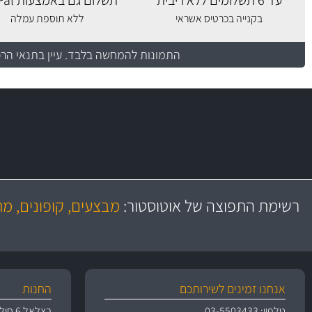
עד 6 תשלומים ללא ריבית
תשלום גם באמצעות PayPal
בקנייה בכרטיס אשראי
ללא תוספת עמלה
התמונות להמחשה בלבד.
עיין בתנאי הר
משלוח מהיר
באמצעות צ'יטה
רשימת התפוצה של אוטוסטור:
מבצעים, קופונים, מ
משלוחים
אנחנו זמינים לשירותכם
החנות
טלפון: 03-5503433
בצלאל 6 חולון