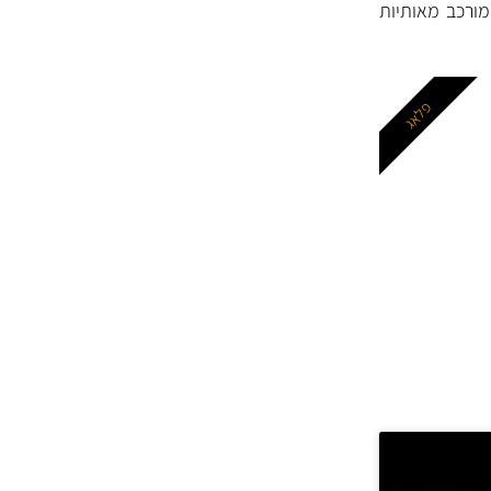
מוצמד Stock No (מק"ט יצרן המורכב מ- 4 או 5 ספרות) וקוד סוג (קוד Type המורכב מאותיות
פלאג