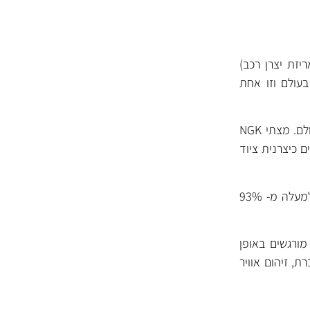
יזת יצרן רכב)
בעולם וזו אחת
NGK מפתחת ומייצרת מצתים מאז שנות ה- 30 ונחשבת לאחת מיצרניות המצתים המובילות בעולם. מצתי NGK
N ביססה עצמה בענפים רבים כיצרנית ציוד
NGK משקיעה רבות במחקר ופיתוח ומייצרת מעל ל- 1000 סוגי מצתים שונים עם כיסוי רחב של למעלה מ- 93%
ורגשים באופן
ת, זיהום אוויר