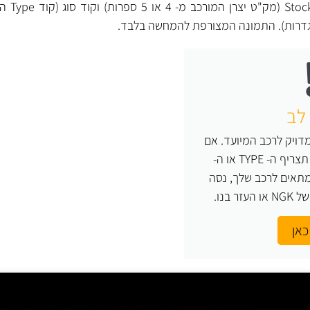
לכל מצת NGK 
גדרות). התמונה המצורפת להמחשה בלבד.
לב
ויק לרכב המיועד. אם
אינך יודע בוודאות מה תצריף ה- TYPE או ה-
צת המתאים לרכב שלך, נסה
 בנו.
כאן