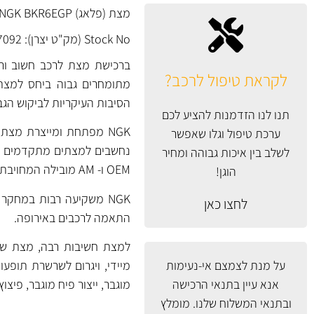
מצת (פלאג) NGK BKR6EGP יפן בטכנולוגיית Platinum Middle Electrode.
Stock No (מק"ט יצרן): 7092
ברכישת מצת לרכב חשוב ורצו
לקראת טיפול לרכב?
מתומחרים גבוה ביחס למצתים
הסיבות העיקריות לביקוש הגב
תנו לנו הזדמנות להציע לכם
ערכת טיפול וגלו שאפשר
לשלב בין איכות גבוהה ומחיר
OEM ו- AM מובילה המחויבת לייצור באיכות גבוהה ובקרת איכות גבוהה.
הוגן!
לחצו כאן
התאמה לרכבים באירופה.
למצת חשיבות רבה, מצת שנכ
על מנת לצמצם אי-נעימות
מיידי, ויגרום לשרשרת תופעות
אנא עיין
בתנאי הרכישה
מוגבר, ייצור פיח מוגבר, פיצו
ובתנאי המשלוח
שלנו. מומלץ