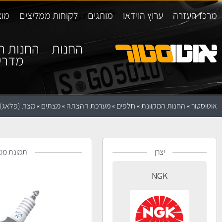
מרכז העזרה
ערוץ הוידאו
מותגים
לקוחות ממליצים
מוצ
החנות
החנות ה
מדרי
אוטוסטור
»
החנות המקוונת
»
חלפים
»
מערכת ההצתה
»
מצתים
»
מצת (פלאג) GK BKR6EGP
יצרן
תמונת מוצ
NGK