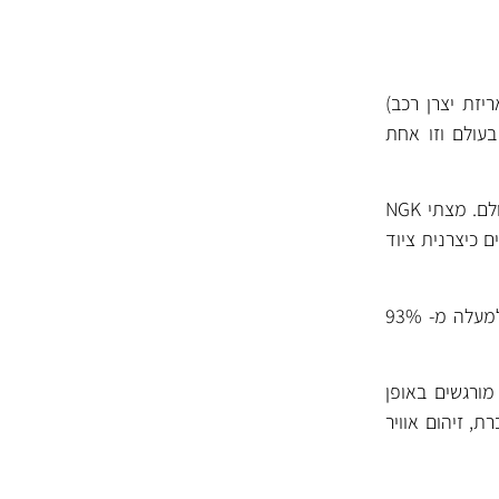
יזת יצרן רכב)
בעולם וזו אחת
NGK מפתחת ומייצרת מצתים מאז שנות ה- 30 ונחשבת לאחת מיצרניות המצתים המובילות בעולם. מצתי NGK
N ביססה עצמה בענפים רבים כיצרנית ציוד
NGK משקיעה רבות במחקר ופיתוח ומייצרת מעל ל- 1000 סוגי מצתים שונים עם כיסוי רחב של למעלה מ- 93%
ורגשים באופן
ת, זיהום אוויר