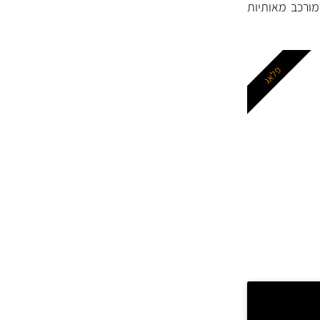
מוצמד Stock No (מק"ט יצרן המורכב מ- 4 או 5 ספרות) וקוד סוג (קוד Type המורכב מאותיות
פלאג