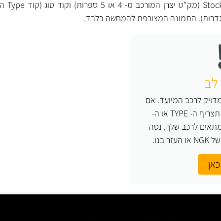
לכל מצת NGK 
גדרות). התמונה המצורפת להמחשה בלבד.
לב
ויק לרכב המיועד. אם
אינך יודע בוודאות מה תצריף ה- TYPE או ה-
צת המתאים לרכב שלך, נסה
 בנו.
כאן