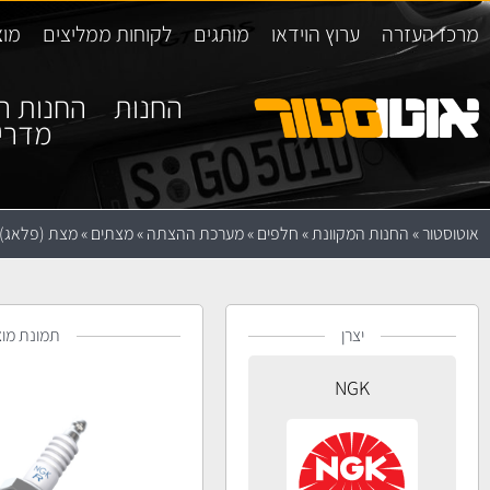
מרכז העזרה
ערוץ הוידאו
מותגים
לקוחות ממליצים
מוצ
החנות
החנות ה
מדרי
אוטוסטור
»
החנות המקוונת
»
חלפים
»
מערכת ההצתה
»
מצתים
»
מצת (פלאג) GK IFR5G-11
יצרן
תמונת מוצ
NGK