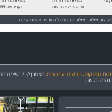
משלוח עד הדלת
משלוח עד הדל
או באיסוף עצמי מהחנות
בקנייה מעל 499 שקלים
כישה והמשלוח
. משלוח 'עד הדלת' בתוספת תשלום. ט.ל.ח
מקצועיות
ושירות מצויין
תנות מפנקות, חדשות ועדכונים.
הצטרף/י לרשימת התפ
והי
ונהיה בקשר
.