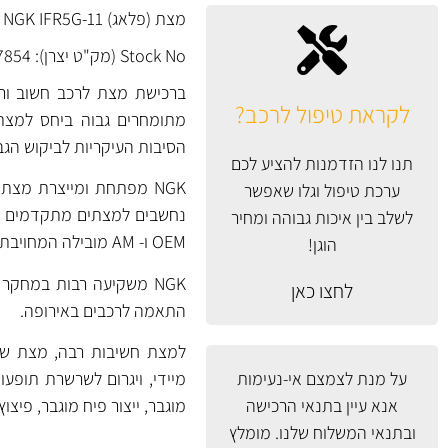
מצת (פלאג) NGK IFR5G-11 יפן בטכנולוגיית IRIDIUM Middle Electrode.
Stock No (מק"ט יצרן): 7854
ברכישת מצת לרכב חשוב ורצו
לקראת טיפול לרכב?
מתומחרים גבוה ביחס למצתים
הסיבות העיקריות לביקוש הגב
תנו לנו הזדמנות להציע לכם
ערכת טיפול וגלו שאפשר
לשלב בין איכות גבוהה ומחיר
OEM ו- AM מובילה המחויבת לייצור באיכות גבוהה ובקרת איכות גבוהה.
הוגן!
לחצו כאן
התאמה לרכבים באירופה.
למצת חשיבות רבה, מצת שנכ
על מנת לצמצם אי-נעימות
מיידי, ויגרום לשרשרת תופעות
אנא עיין
בתנאי הרכישה
מוגבר, ייצור פיח מוגבר, פיצו
ובתנאי המשלוח
שלנו. מומלץ