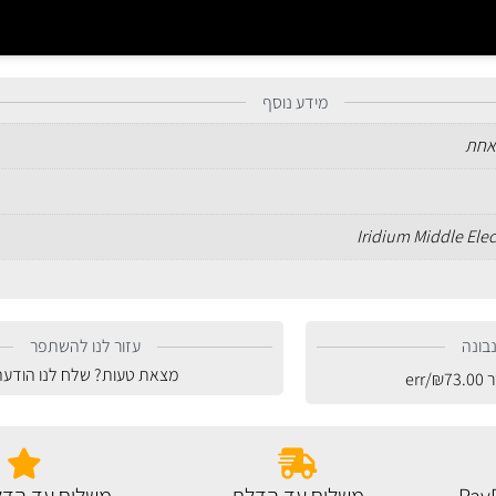
מידע נוסף
אחת
Iridium Middle Ele
בונה
עזור לנו להשתפר
מצאת טעות? שלח לנו הודעה
ר
73.00
₪
/err