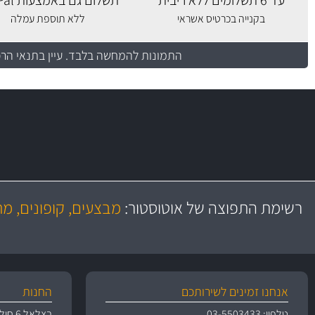
עד 6 תשלומים ללא ריבית
תשלום גם באמצעות PayPal
בקנייה בכרטיס אשראי
ללא תוספת עמלה
התמונות להמחשה בלבד.
עיין בתנאי הר
משלוח מהיר
באמצעות צ'יטה
רשימת התפוצה של אוטוסטור:
מבצעים, קופונים, מ
משלוחים
אנחנו זמינים לשירותכם
החנות
טלפון: 03-5503433
בצלאל 6 חולון