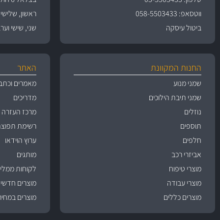
ווטסאפ: 058-5503433
ראשון, שלישי, רביעי 
ביטול עיסקה
שני, שישי וערבי חג 09:00
החנות המקוונת
האתר
שמני מנוע
מאמרים וכתב
שמני תיבת הילוכים
מדריכים
נוזלים
מרכז העזרה
תוספים
רשימת תפוצה
חלפים
ערוץ הוידאו
אביזרי רכב
מותגים
מוצרי טיפוח
לקוחות ממליצ
מוצרי עבודה
מוצרים חדשי
מוצרים כללים
מוצרים במחיר