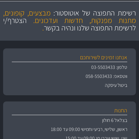
מקצועיות
מחירים
הוגנים
ושירות מצויין
רשימת התפוצה של אוטוסטור:
מבצעים, קופונים,
והיצע מוצרים איכותי
מתנות מפנקות, חדשות ועדכונים.
הצטרף/י
לרשימת התפוצה שלנו ונהיה בקשר
.
אנחנו זמינים לשירותכם
טלפון: 03-5503433
ווטסאפ: 058-5503433
ביטול עיסקה
החנות
בצלאל 6 חולון
ראשון, שלישי, רביעי וחמישי 09:00 עד 18:00
שני, שישי וערבי חג 09:00 עד 15:00