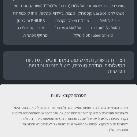
מוצרי ניקוי וטיפוח עור ובד
HONDA (הונדה)
TOYOTA (טויוטה)
מסנני שמן
מצתי להט
Castrol (קסטרול)
מגבות, ג'ילדות ומטליות
מחזיקי מפתחות
MANN Filter
מיכלים ומיכלי הקצפה
PHILIPS (פיליפס)
SUBARU (סובארו)
MAZDA (מאזדה)
מוצרי שמפו לרכב
Steel Shield (סטיל שילד)
מחזיקי מפתחות
הצהרת נגישות, תנאי שימוש באתר ורכישה, מדניות
המשלוחים, החזרת מוצרים, ביטול הזמנה ומדניות
הפרטיות
הסכמה לקובצי עוגיות
מזהים אנונימיים וטכנולוגיות עוגיות מסייעות לנו ולנותני השירות שלנו להתאים באופן אישי
ולשפר את חוויית השימוש שלך באתר ובחנות המקוונת. אי הסכמה או ביטול הסכמה לשימוש
בקבצי עוגיות עלולים להשפיע לרעה על תכונות ופונקציות מסוימות באתר. בהחלטתך
להסכים לשימוש בקבצי עוגיות אתה מאשר לטכנולוגיות אלו לאסוף מידע מהמכשיר
ומהדפדפן שלך.
טיפול לרכב עם אוטוסטור!