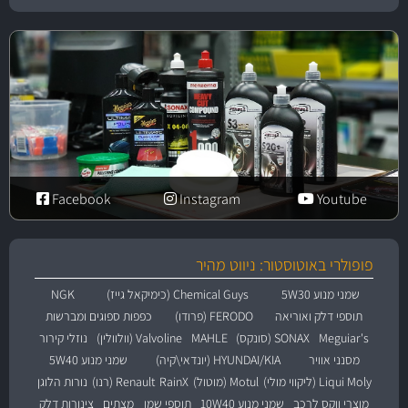
Facebook
Instagram
Youtube
פופולרי באוטוסטור: ניווט מהיר
שמני מנוע 5W30
Chemical Guys (כימיקאל גייז)
NGK
תוספי דלק ואוריאה
FERODO (פרודו)
כפפות ספוגים ומברשות
Meguiar's
SONAX (סונקס)
MAHLE
Valvoline (וולוולין)
נוזלי קירור
מסנני אוויר
HYUNDAI/KIA (יונדאי\קיה)
שמני מנוע 5W40
Liqui Moly (ליקווי מולי)
Motul (מוטול)
RainX
Renault (רנו)
נורות הלוגן
מוצרי ווקס לרכב
שמני מנוע 10W40
תוספי שמן
מצתים
צינורות דלק