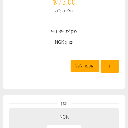
₪
73.00
כולל מע''מ
מק"ט: 91039
יצרן:
NGK
הוספה לסל
יצרן
NGK