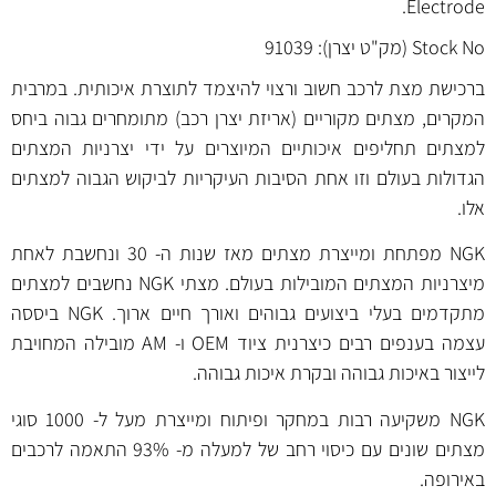
Electrode.
Stock No (מק"ט יצרן): 91039
ברכישת מצת לרכב חשוב ורצוי להיצמד לתוצרת איכותית. במרבית
המקרים, מצתים מקוריים (אריזת יצרן רכב) מתומחרים גבוה ביחס
למצתים תחליפים איכותיים המיוצרים על ידי יצרניות המצתים
הגדולות בעולם וזו אחת הסיבות העיקריות לביקוש הגבוה למצתים
אלו.
NGK מפתחת ומייצרת מצתים מאז שנות ה- 30 ונחשבת לאחת
מיצרניות המצתים המובילות בעולם. מצתי NGK נחשבים למצתים
מתקדמים בעלי ביצועים גבוהים ואורך חיים ארוך. NGK ביססה
עצמה בענפים רבים כיצרנית ציוד OEM ו- AM מובילה המחויבת
לייצור באיכות גבוהה ובקרת איכות גבוהה.
NGK משקיעה רבות במחקר ופיתוח ומייצרת מעל ל- 1000 סוגי
מצתים שונים עם כיסוי רחב של למעלה מ- 93% התאמה לרכבים
באירופה.