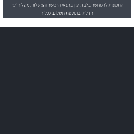
התמונות להמחשה בלבד.
עיין בתנאי הרכישה והמשלוח
. משלוח 'עד
הדלת' בתוספת תשלום. ט.ל.ח
משלוח מהיר
באמצעות צ'יטה
משלוחים