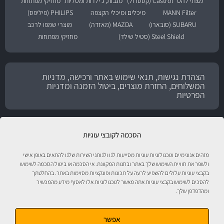
מצתי להט
Castrol (קסטרול)
מגבות, ג'ילדות ומטליות
מחזיקי מפתחות
MANN Filter
מיכלים ומיכלי הקצפה
PHILIPS (פיליפס)
SUBARU (סובארו)
MAZDA (מאזדה)
מוצרי שמפו לרכב
Steel Shield (סטיל שילד)
מחזיקי מפתחות
הצהרת נגישות, תנאי שימוש באתר ורכישה, מדניות
המשלוחים, החזרת מוצרים, ביטול הזמנה ומדניות
הפרטיות
הסכמה לקובצי עוגיות
מזהים אנונימיים וטכנולוגיות עוגיות מסייעות לנו ולנותני השירות שלנו להתאים באופן אישי
ולשפר את חוויית השימוש שלך באתר ובחנות המקוונת. אי הסכמה או ביטול הסכמה לשימוש
בקבצי עוגיות עלולים להשפיע לרעה על תכונות ופונקציות מסוימות באתר. בהחלטתך
להסכים לשימוש בקבצי עוגיות אתה מאשר לטכנולוגיות אלו לאסוף מידע מהמכשיר
טיפול לרכב עם אוטוסטור!
ומהדפדפן שלך.
אפשר