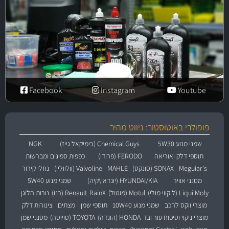
Facebook
Instagram
Youtube
פופולרי באוטוסטור: ניווט מהיר
שמני מנוע 5W30
Chemical Guys (כימיקאל גייז)
NGK
תוספי דלק ואוריאה
FERODO (פרודו)
כפפות ספוגים ומברשות
Meguiar's
SONAX (סונקס)
MAHLE
Valvoline (וולוולין)
נוזלי קירור
מסנני אוויר
HYUNDAI/KIA (יונדאי\קיה)
שמני מנוע 5W40
Liqui Moly (ליקווי מולי)
Motul (מוטול)
RainX
Renault (רנו)
נורות הלוגן
מוצרי ווקס לרכב
שמני מנוע 10W40
תוספי שמן
מצתים
צינורות דלק
מוצרי ניקוי וטיפוח עור ובד
HONDA (הונדה)
TOYOTA (טויוטה)
מסנני שמן