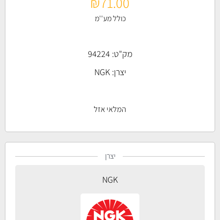
₪
71.00
כולל מע''מ
מק"ט: 94224
יצרן:
NGK
המלאי אזל
יצרן
NGK