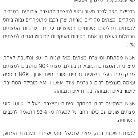
ברכישת מצת לרכב חשוב ורצוי להיצמד לתוצרת איכותית. במרבית
המקרים, מצתים מקוריים (אריזת יצרן רכב) מתומחרים גבוה ביחס
למצתים תחליפים איכותיים המיוצרים על ידי יצרניות המצתים
הגדולות בעולם וזו אחת הסיבות העיקריות לביקוש הגבוה למצתים
אלו.
NGK מפתחת ומייצרת מצתים מאז שנות ה- 30 ונחשבת לאחת
מיצרניות המצתים המובילות בעולם. מצתי NGK נחשבים למצתים
מתקדמים בעלי ביצועים גבוהים ואורך חיים ארוך. NGK ביססה
עצמה בענפים רבים כיצרנית ציוד OEM ו- AM מובילה המחויבת
לייצור באיכות גבוהה ובקרת איכות גבוהה.
NGK משקיעה רבות במחקר ופיתוח ומייצרת מעל ל- 1000 סוגי
מצתים שונים עם כיסוי רחב של למעלה מ- 93% התאמה לרכבים
באירופה.
למצת חשיבות רבה, מצת שנכשל יפגע ישירות בעבודת המנוע,