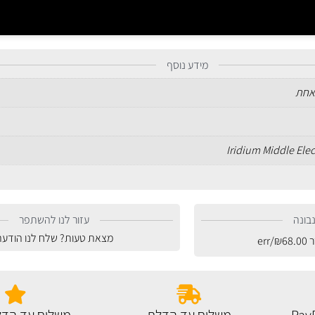
מידע נוסף
אחת
Iridium Middle Ele
בונה
עזור לנו להשתפר
מצאת טעות? שלח לנו הודעה
ר
68.00
₪
/err