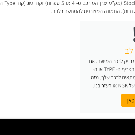
לכל מצת NGK 
גדרות). התמונה המצורפת להמחשה בלבד.
לב
ויק לרכב המיועד. אם
אינך יודע בוודאות מה תצריף ה- TYPE או ה-
צת המתאים לרכב שלך, נסה
 בנו.
כאן