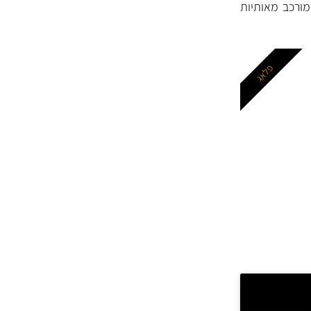
מוצמד Stock No (מק"ט יצרן המורכב מ- 4 או 5 ספרות) וקוד סוג (קוד Type המורכב מאותיות
פלאג