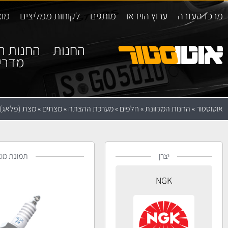
מרכז העזרה
ערוץ הוידאו
מותגים
לקוחות ממליצים
מוצ
החנות
החנות ה
מדרי
אוטוסטור
»
החנות המקוונת
»
חלפים
»
מערכת ההצתה
»
מצתים
»
מצת (פלאג) GK ILFR6T11
יצרן
תמונת מוצ
NGK