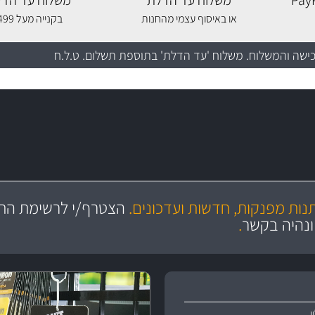
משלוח עד הדלת
משלוח עד הדל
או באיסוף עצמי מהחנות
בקנייה מעל 499 שקלים
כישה והמשלוח
. משלוח 'עד הדלת' בתוספת תשלום. ט.ל.ח
מקצועיות
עשרו
יצע עשיר, מקצועי ועם תגי מחיר
ושירות מצויין
סידרנו לכם מחלקת נורות עש
תנות מפנקות, חדשות ועדכונים.
הצטרף/י לרשימת התפ
והי
ונהיה בקשר
.