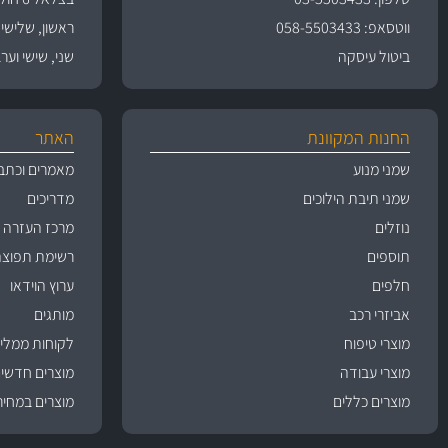
ווטסאפ: 058-5503433
ראשון, שלישי, רביעי 
ביטול עיסקה
שני, שישי וערבי חג 09:00
החנות המקוונת
האתר
שמני מנוע
מאמרים וכתב
שמני תיבת הילוכים
מדריכים
נוזלים
מרכז העזרה
תוספים
רשימת תפוצה
חלפים
ערוץ הוידאו
אביזרי רכב
מותגים
מוצרי טיפוח
לקוחות ממליצ
מוצרי עבודה
מוצרים חדשי
מוצרים כללים
מוצרים במחיר