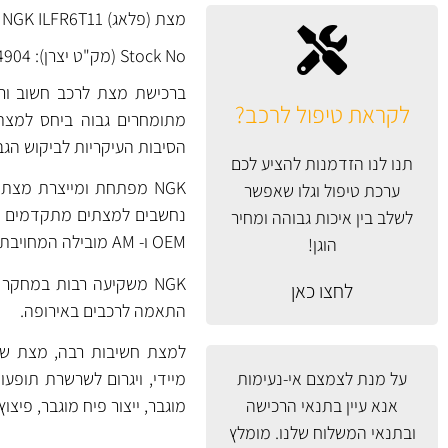
מצת (פלאג) NGK ILFR6T11 יפן בטכנולוגיית IRIDIUM Middle Electrode.
Stock No (מק"ט יצרן): 4904
ברכישת מצת לרכב חשוב ורצו
לקראת טיפול לרכב?
מתומחרים גבוה ביחס למצתים
הסיבות העיקריות לביקוש הגב
תנו לנו הזדמנות להציע לכם
ערכת טיפול וגלו שאפשר
לשלב בין איכות גבוהה ומחיר
OEM ו- AM מובילה המחויבת לייצור באיכות גבוהה ובקרת איכות גבוהה.
הוגן!
לחצו כאן
התאמה לרכבים באירופה.
למצת חשיבות רבה, מצת שנכ
על מנת לצמצם אי-נעימות
מיידי, ויגרום לשרשרת תופעות
אנא עיין
בתנאי הרכישה
מוגבר, ייצור פיח מוגבר, פיצו
ובתנאי המשלוח
שלנו. מומלץ