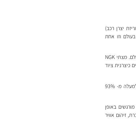
יזת יצרן רכב)
בעולם וזו אחת
NGK מפתחת ומייצרת מצתים מאז שנות ה- 30 ונחשבת לאחת מיצרניות המצתים המובילות בעולם. מצתי NGK
N ביססה עצמה בענפים רבים כיצרנית ציוד
NGK משקיעה רבות במחקר ופיתוח ומייצרת מעל ל- 1000 סוגי מצתים שונים עם כיסוי רחב של למעלה מ- 93%
ורגשים באופן
ת, זיהום אוויר