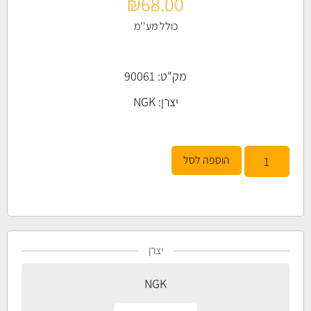
₪
68.00
כולל מע''מ
מק"ט: 90061
יצרן:
NGK
הוספה לסל
יצרן
NGK