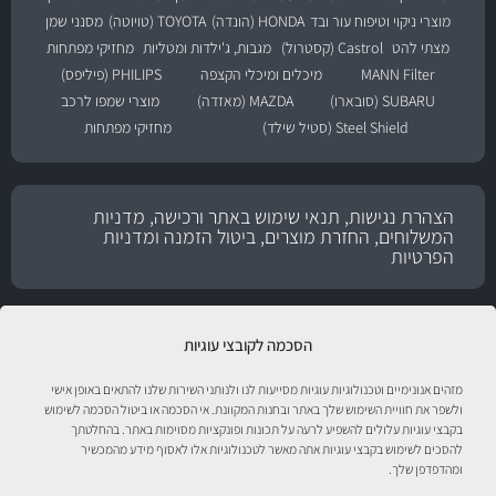
מוצרי ניקוי וטיפוח עור ובד
HONDA (הונדה)
TOYOTA (טויוטה)
מסנני שמן
מצתי להט
Castrol (קסטרול)
מגבות, ג'ילדות ומטליות
מחזיקי מפתחות
MANN Filter
מיכלים ומיכלי הקצפה
PHILIPS (פיליפס)
SUBARU (סובארו)
MAZDA (מאזדה)
מוצרי שמפו לרכב
Steel Shield (סטיל שילד)
מחזיקי מפתחות
הצהרת נגישות, תנאי שימוש באתר ורכישה, מדניות
המשלוחים, החזרת מוצרים, ביטול הזמנה ומדניות
הפרטיות
הסכמה לקובצי עוגיות
מזהים אנונימיים וטכנולוגיות עוגיות מסייעות לנו ולנותני השירות שלנו להתאים באופן אישי
ולשפר את חוויית השימוש שלך באתר ובחנות המקוונת. אי הסכמה או ביטול הסכמה לשימוש
בקבצי עוגיות עלולים להשפיע לרעה על תכונות ופונקציות מסוימות באתר. בהחלטתך
להסכים לשימוש בקבצי עוגיות אתה מאשר לטכנולוגיות אלו לאסוף מידע מהמכשיר
ומהדפדפן שלך.
טיפול לרכב עם אוטוסטור!