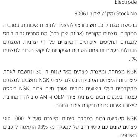
Electrode.
Stock No (מק"ט יצרן): 90061
ברכישת מצת לרכב חשוב ורצוי להיצמד לתוצרת איכותית. במרבית
המקרים, מצתים מקוריים (אריזת יצרן רכב) מתומחרים גבוה ביחס
למצתים תחליפים איכותיים המיוצרים על ידי יצרניות המצתים
הגדולות בעולם וזו אחת הסיבות העיקריות לביקוש הגבוה למצתים
אלו.
NGK מפתחת ומייצרת מצתים מאז שנות ה- 30 ונחשבת לאחת
מיצרניות המצתים המובילות בעולם. מצתי NGK נחשבים למצתים
מתקדמים בעלי ביצועים גבוהים ואורך חיים ארוך. NGK ביססה
עצמה בענפים רבים כיצרנית ציוד OEM ו- AM מובילה המחויבת
לייצור באיכות גבוהה ובקרת איכות גבוהה.
NGK משקיעה רבות במחקר ופיתוח ומייצרת מעל ל- 1000 סוגי
מצתים שונים עם כיסוי רחב של למעלה מ- 93% התאמה לרכבים
באירופה.