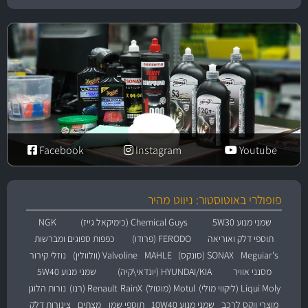
Facebook
Instagram
Youtube
פופולרי באוטוסטור: ניווט מהיר
שמני מנוע 5W30
Chemical Guys (כימיקאל גייז)
NGK
תוספי דלק ואוריאה
FERODO (פרודו)
כפפות ספוגים ומברשות
Meguiar's
SONAX (סונקס)
MAHLE
Valvoline (וולוולין)
נוזלי קירור
מסנני אוויר
HYUNDAI/KIA (יונדאי\קיה)
שמני מנוע 5W40
Liqui Moly (ליקווי מולי)
Motul (מוטול)
RainX
Renault (רנו)
נורות הלוגן
מוצרי ווקס לרכב
שמני מנוע 10W40
תוספי שמן
מצתים
צינורות דלק