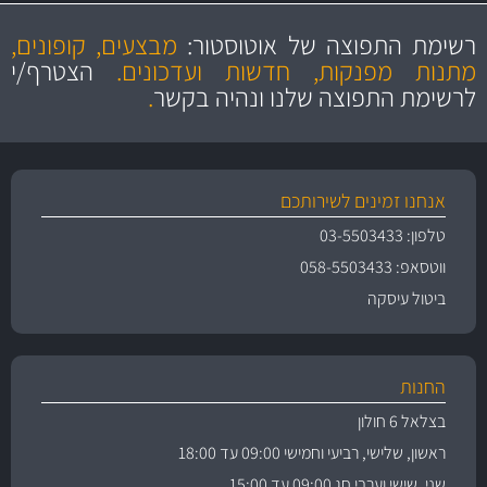
מקצועיות
מחירים
הוגנים
ושירות מצויין
רשימת התפוצה של אוטוסטור:
מבצעים, קופונים,
והיצע מוצרים איכותי
מתנות מפנקות, חדשות ועדכונים.
הצטרף/י
לרשימת התפוצה שלנו ונהיה בקשר
.
אנחנו זמינים לשירותכם
טלפון: 03-5503433
ווטסאפ: 058-5503433
ביטול עיסקה
החנות
בצלאל 6 חולון
ראשון, שלישי, רביעי וחמישי 09:00 עד 18:00
שני, שישי וערבי חג 09:00 עד 15:00