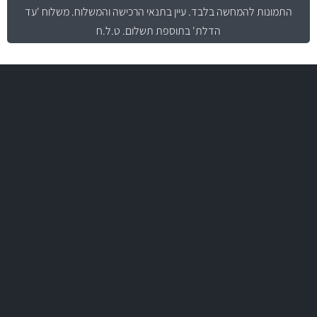
התמונות להמחשה בלבד.
עיין בתנאי הרכישה והמשלוח
. משלוח 'עד
הדלת' בתוספת תשלום. ט.ל.ח
משלוח מהיר
באמצעות צ'יטה
משלוחים