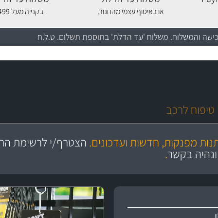
או באיסוף עצמי מהחנות
בקנייה מעל 499 שקלים
כישה והמשלוח
. משלוח 'עד הדלת' בתוספת תשלום. ט.ל.ח
מקצועיות
עשרו
יצע עשיר, מקצועי ועם תגי מחיר
ושירות מצויין
סידרנו לכם מחלקת נורות עש
תנות מפנקות, חדשות ועדכונים.
הצטרף/י לרשימת התפ
והי
ונהיה בקשר
.