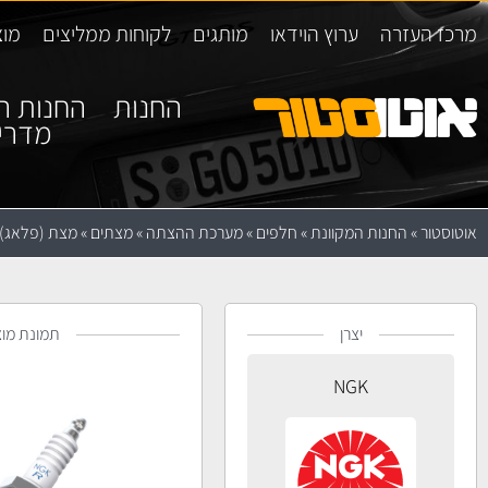
מרכז העזרה
ערוץ הוידאו
מותגים
לקוחות ממליצים
מוצ
החנות
החנות ה
מדרי
אוטוסטור
»
החנות המקוונת
»
חלפים
»
מערכת ההצתה
»
מצתים
»
מצת (פלאג) GK ILKR7B8
יצרן
תמונת מוצ
NGK