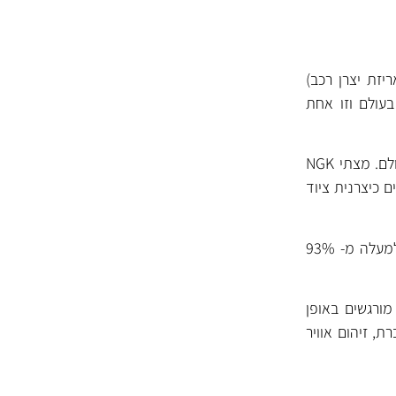
יזת יצרן רכב)
בעולם וזו אחת
NGK מפתחת ומייצרת מצתים מאז שנות ה- 30 ונחשבת לאחת מיצרניות המצתים המובילות בעולם. מצתי NGK
N ביססה עצמה בענפים רבים כיצרנית ציוד
NGK משקיעה רבות במחקר ופיתוח ומייצרת מעל ל- 1000 סוגי מצתים שונים עם כיסוי רחב של למעלה מ- 93%
ורגשים באופן
ת, זיהום אוויר