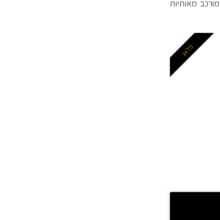
מוצמד Stock No (מק"ט יצרן המורכב מ- 4 או 5 ספרות) וקוד סוג (קוד Type המורכב מאותיות
פלאג