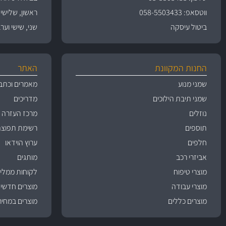
ווטסאפ: 058-5503433
ראשון, שלישי, רביעי 
ביטול עיסקה
שני, שישי וערבי חג 09:00
החנות המקוונת
האתר
שמני מנוע
מאמרים וכתב
שמני תיבת הילוכים
מדריכים
נוזלים
מרכז העזרה
תוספים
רשימת תפוצה
חלפים
ערוץ הוידאו
אביזרי רכב
מותגים
מוצרי טיפוח
לקוחות ממליצ
מוצרי עבודה
מוצרים חדשי
מוצרים כללים
מוצרים במחיר