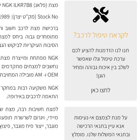
מצת (פלאג) NGK ILKR7B8 יפן בטכנולוגיית IRIDIUM Middle Electrode.
Stock No (מק"ט יצרן): 1989
ברכישת מצת לרכב חשוב ורצו
לקראת טיפול לרכב?
מתומחרים גבוה ביחס למצתים
הסיבות העיקריות לביקוש הגב
תנו לנו הזדמנות להציע לכם
ערכת טיפול וגלו שאפשר
לשלב בין איכות גבוהה ומחיר
OEM ו- AM מובילה המחויבת לייצור באיכות גבוהה ובקרת איכות גבוהה.
הוגן!
לחצו כאן
התאמה לרכבים באירופה.
למצת חשיבות רבה, מצת שנכ
על מנת לצמצם אי-נעימות
מיידי, ויגרום לשרשרת תופעות
אנא עיין
בתנאי הרכישה
מוגבר, ייצור פיח מוגבר, פיצו
ובתנאי המשלוח
שלנו. מומלץ