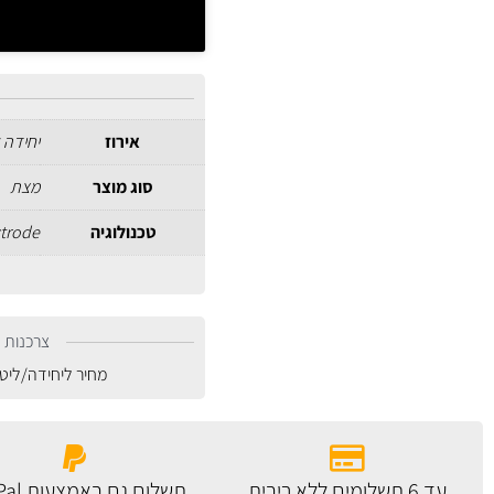
אירוז
יחידה 
סוג מוצר
מצת
טכנולוגיה
ctrode
צרכנות נ
מחיר ליחידה/ליט
עד 6 תשלומים ללא ריבית
תשלום גם באמצעות PayPal