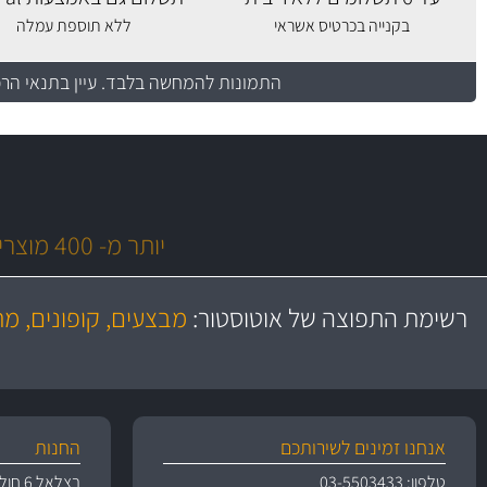
בקנייה בכרטיס אשראי
ללא תוספת עמלה
התמונות להמחשה בלבד.
עיין בתנאי הר
משלוח מהיר
יותר מ- 400 מוצרי טיפוח לרכב
באמצעות צ'יטה
מחלקת המסננים שלנו עשירה וכוללת מסננים מקוריים ומסננים של MANN ו- MAHLE
בקרו במחלקת מוצרי טיפוח הרכב שלנו עם ה
רשימת התפוצה של אוטוסטור:
מבצעים, קופונים, מ
משלוחים
מעולים!
אנחנו זמינים לשירותכם
החנות
טלפון: 03-5503433
בצלאל 6 חולון