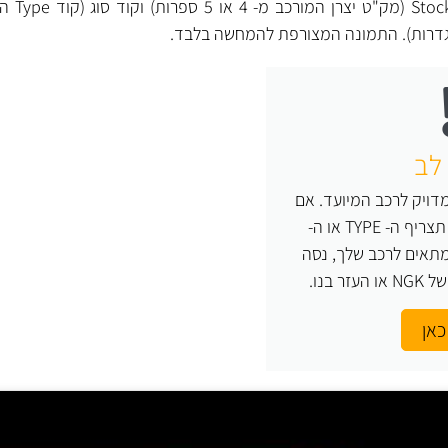
לכל מצת NGK 
גדרות). התמונה המצורפת להמחשה בלבד.
לב
ויק לרכב המיועד. אם
אינך יודע בוודאות מה תצריף ה- TYPE או ה-
צת המתאים לרכב שלך, נסה
 בנו.
כאן