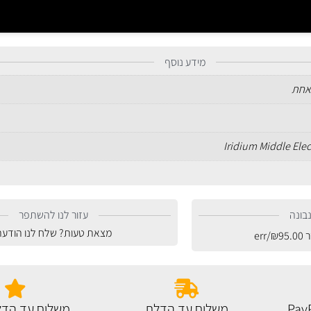
מידע נוסף
אחת
Iridium Middle Ele
בונה
עזור לנו להשתפר
מצאת טעות? שלח לנו הודעה
ר
95.00
₪
/err
משלוח עד הדלת
משלוח עד הדל