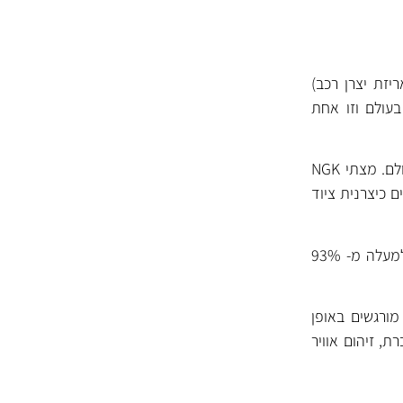
יזת יצרן רכב)
בעולם וזו אחת
NGK מפתחת ומייצרת מצתים מאז שנות ה- 30 ונחשבת לאחת מיצרניות המצתים המובילות בעולם. מצתי NGK
N ביססה עצמה בענפים רבים כיצרנית ציוד
NGK משקיעה רבות במחקר ופיתוח ומייצרת מעל ל- 1000 סוגי מצתים שונים עם כיסוי רחב של למעלה מ- 93%
ורגשים באופן
ת, זיהום אוויר