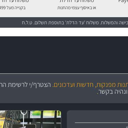
משלוח עד הדלת
משלוח עד הדל
או באיסוף עצמי מהחנות
בקנייה מעל 499 שקלים
כישה והמשלוח
. משלוח 'עד הדלת' בתוספת תשלום. ט.ל.ח
מקצועיות
ושירות מצויין
תנות מפנקות, חדשות ועדכונים.
הצטרף/י לרשימת התפ
והי
ונהיה בקשר
.