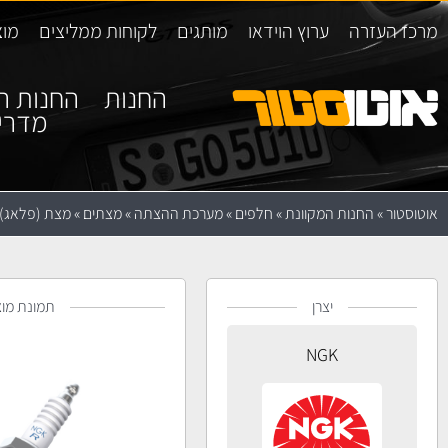
מרכז העזרה
ערוץ הוידאו
מותגים
לקוחות ממליצים
מוצ
החנות
החנות ה
מדרי
אוטוסטור
»
החנות המקוונת
»
חלפים
»
מערכת ההצתה
»
מצתים
»
מצת (פלאג) GK ILTR5K13
יצרן
תמונת מוצ
NGK