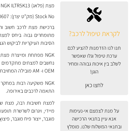
מצת (פלאג) NGK ILTR5K13 יפן בטכנולוגיית IRIDIUM Middle Electrode.
Stock No (מק"ט יצרן): 90607
ברכישת מצת לרכב חשוב ורצו
לקראת טיפול לרכב?
מתומחרים גבוה ביחס למצתים
הסיבות העיקריות לביקוש הגב
תנו לנו הזדמנות להציע לכם
ערכת טיפול וגלו שאפשר
לשלב בין איכות גבוהה ומחיר
OEM ו- AM מובילה המחויבת לייצור באיכות גבוהה ובקרת איכות גבוהה.
הוגן!
לחצו כאן
התאמה לרכבים באירופה.
למצת חשיבות רבה, מצת שנכ
על מנת לצמצם אי-נעימות
מיידי, ויגרום לשרשרת תופעות
אנא עיין
בתנאי הרכישה
מוגבר, ייצור פיח מוגבר, פיצו
ובתנאי המשלוח
שלנו. מומלץ