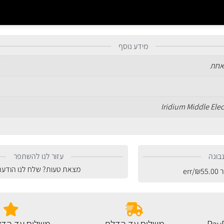
מידע נוסף
אחת
Iridium Middle Ele
בונה
עזור לנו להשתפר
מצאת טעות? שלח לנו הודעה
ר
55.00
₪
/err