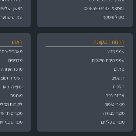
ווטסאפ: 058-5503433
ראשון, שלישי, רביעי 
ביטול עיסקה
שני, שישי וערבי חג 09:00
החנות המקוונת
האתר
שמני מנוע
מאמרים וכתב
שמני תיבת הילוכים
מדריכים
נוזלים
מרכז העזרה
תוספים
רשימת תפוצה
חלפים
ערוץ הוידאו
אביזרי רכב
מותגים
מוצרי טיפוח
לקוחות ממליצ
מוצרי עבודה
מוצרים חדשי
מוצרים כללים
מוצרים במחיר