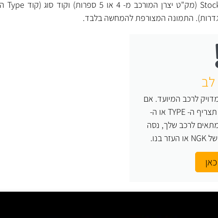
לכל מצת NGK 
גדרות). התמונה המצורפת להמחשה בלבד.
לב
ויק לרכב המיועד. אם
אינך יודע בוודאות מה תצריף ה- TYPE או ה-
צת המתאים לרכב שלך, נסה
 בנו.
כאן