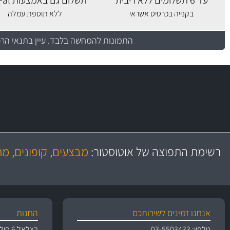
עד 6 תשלומים ללא ריבית
תשלום גם באמצעות PayPal
בקנייה בכרטיס אשראי
ללא תוספת עמלה
התמונות להמחשה בלבד.
עיין בתנאי הר
משלוח מהיר
באמצעות צ'יטה
רשימת התפוצה של אוטוסטור:
מבצעים, קופונים, מ
משלוחים
אנחנו זמינים לשירותכם
החנות
טלפון: 03-5503433
בצלאל 6 חולון