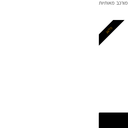
מוצמד Stock No (מק"ט יצרן המורכב מ- 4 או 5 ספרות) וקוד סוג (קוד Type המורכב מאותיות
פלאג