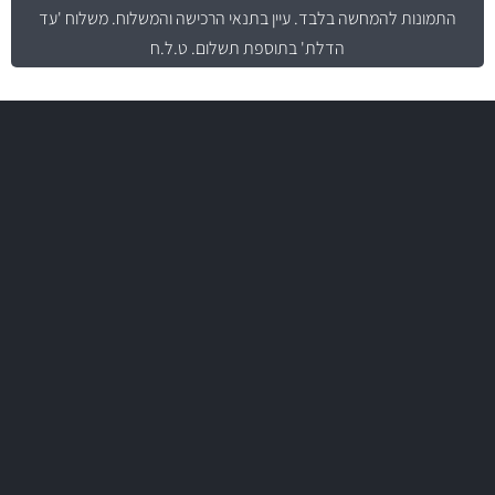
התמונות להמחשה בלבד.
עיין בתנאי הרכישה והמשלוח
. משלוח 'עד
הדלת' בתוספת תשלום. ט.ל.ח
משלוח מהיר
באמצעות צ'יטה
משלוחים
יותר מ- 500 מסנני שמן, אוויר, דלק וקבינה
מחלקת המסננים שלנו עשירה וכוללת מסננים מקוריים ומסננים של MANN
ו- MAHLE גרמניה