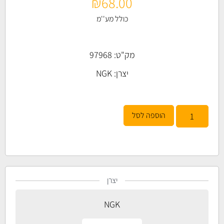
₪
68.00
כולל מע''מ
מק"ט: 97968
יצרן:
NGK
הוספה לסל
יצרן
NGK