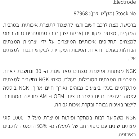
Electrode.
Stock No (מק"ט יצרן): 97968
ברכישת מצת לרכב חשוב ורצוי להיצמד לתוצרת איכותית. במרבית
המקרים, מצתים מקוריים (אריזת יצרן רכב) מתומחרים גבוה ביחס
למצתים תחליפים איכותיים המיוצרים על ידי יצרניות המצתים
הגדולות בעולם וזו אחת הסיבות העיקריות לביקוש הגבוה למצתים
אלו.
NGK מפתחת ומייצרת מצתים מאז שנות ה- 30 ונחשבת לאחת
מיצרניות המצתים המובילות בעולם. מצתי NGK נחשבים למצתים
מתקדמים בעלי ביצועים גבוהים ואורך חיים ארוך. NGK ביססה
עצמה בענפים רבים כיצרנית ציוד OEM ו- AM מובילה המחויבת
לייצור באיכות גבוהה ובקרת איכות גבוהה.
NGK משקיעה רבות במחקר ופיתוח ומייצרת מעל ל- 1000 סוגי
מצתים שונים עם כיסוי רחב של למעלה מ- 93% התאמה לרכבים
באירופה.