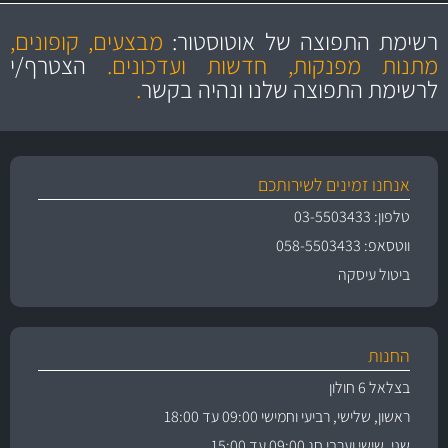
מקצועיות
מחירים
הוגנים
ושירות מצויין
רשימת התפוצה של אוטוסטור:
מבצעים, קופונים,
והיצע מוצרים איכותי
מתנות מפנקות, חדשות ועדכונים.
הצטרף/י
לרשימת התפוצה שלנו ונהיה בקשר
.
אנחנו זמינים לשירותכם
טלפון: 03-5503433
ווטסאפ: 058-5503433
ביטול עיסקה
החנות
בצלאל 6 חולון
ראשון, שלישי, רביעי וחמישי 09:00 עד 18:00
שני, שישי וערבי חג 09:00 עד 15:00