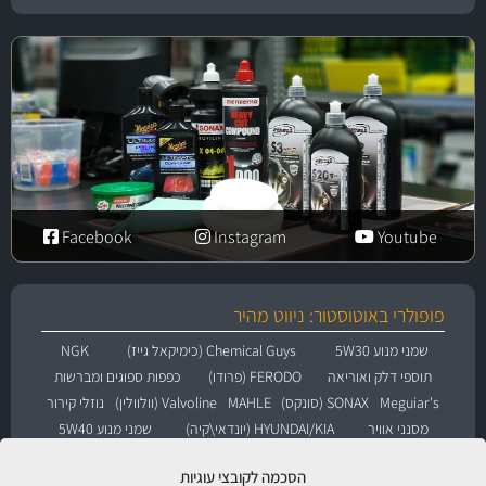
Facebook
Instagram
Youtube
פופולרי באוטוסטור: ניווט מהיר
שמני מנוע 5W30
Chemical Guys (כימיקאל גייז)
NGK
תוספי דלק ואוריאה
FERODO (פרודו)
כפפות ספוגים ומברשות
Meguiar's
SONAX (סונקס)
MAHLE
Valvoline (וולוולין)
נוזלי קירור
מסנני אוויר
HYUNDAI/KIA (יונדאי\קיה)
שמני מנוע 5W40
Liqui Moly (ליקווי מולי)
Motul (מוטול)
RainX
Renault (רנו)
נורות הלוגן
הסכמה לקובצי עוגיות
מוצרי ווקס לרכב
שמני מנוע 10W40
תוספי שמן
מצתים
צינורות דלק