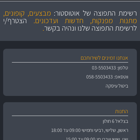
מקצועיות
מחירים
הוגנים
ושירות מצויין
רשימת התפוצה של אוטוסטור:
מבצעים, קופונים,
והיצע מוצרים איכותי
מתנות מפנקות, חדשות ועדכונים.
הצטרף/י
לרשימת התפוצה שלנו ונהיה בקשר
.
אנחנו זמינים לשירותכם
טלפון: 03-5503433
ווטסאפ: 058-5503433
ביטול עיסקה
החנות
בצלאל 6 חולון
ראשון, שלישי, רביעי וחמישי 09:00 עד 18:00
שני, שישי וערבי חג 09:00 עד 15:00