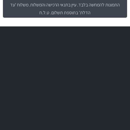
התמונות להמחשה בלבד.
עיין בתנאי הרכישה והמשלוח
. משלוח 'עד
הדלת' בתוספת תשלום. ט.ל.ח
משלוח מהיר
באמצעות צ'יטה
משלוחים
יותר מ- 400 מוצרי טיפוח לרכב
MAN
בקרו במחלקת מוצרי טיפוח הרכב שלנו עם היצע עשיר, מקצועי ועם תגי
מחיר מעולים!