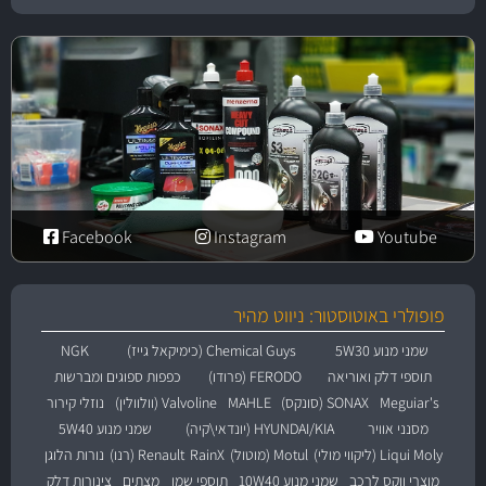
Facebook
Instagram
Youtube
פופולרי באוטוסטור: ניווט מהיר
שמני מנוע 5W30
Chemical Guys (כימיקאל גייז)
NGK
תוספי דלק ואוריאה
FERODO (פרודו)
כפפות ספוגים ומברשות
Meguiar's
SONAX (סונקס)
MAHLE
Valvoline (וולוולין)
נוזלי קירור
מסנני אוויר
HYUNDAI/KIA (יונדאי\קיה)
שמני מנוע 5W40
Liqui Moly (ליקווי מולי)
Motul (מוטול)
RainX
Renault (רנו)
נורות הלוגן
מוצרי ווקס לרכב
שמני מנוע 10W40
תוספי שמן
מצתים
צינורות דלק