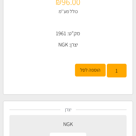
₪
96.00
כולל מע''מ
מק"ט: 1961
יצרן:
NGK
הוספה לסל
יצרן
NGK