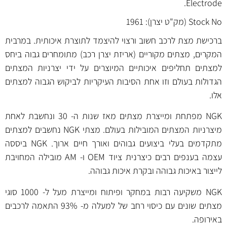
Electrode.
Stock No (מק"ט יצרן): 1961
ברכישת מצת לרכב חשוב ורצוי להיצמד לתוצרת איכותית. במרבית
המקרים, מצתים מקוריים (אריזת יצרן רכב) מתומחרים גבוה ביחס
למצתים תחליפים איכותיים המיוצרים על ידי יצרניות המצתים
הגדולות בעולם וזו אחת הסיבות העיקריות לביקוש הגבוה למצתים
אלו.
NGK מפתחת ומייצרת מצתים מאז שנות ה- 30 ונחשבת לאחת
מיצרניות המצתים המובילות בעולם. מצתי NGK נחשבים למצתים
מתקדמים בעלי ביצועים גבוהים ואורך חיים ארוך. NGK ביססה
עצמה בענפים רבים כיצרנית ציוד OEM ו- AM מובילה המחויבת
לייצור באיכות גבוהה ובקרת איכות גבוהה.
NGK משקיעה רבות במחקר ופיתוח ומייצרת מעל ל- 1000 סוגי
מצתים שונים עם כיסוי רחב של למעלה מ- 93% התאמה לרכבים
באירופה.