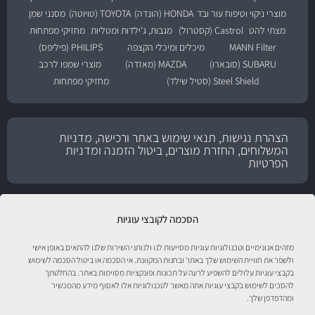
מוצרי ניקוי וטיפוח עור ובד
HONDA (הונדה)
TOYOTA (טויוטה)
מסנני שמן
מצתי להט
Castrol (קסטרול)
מגבות, ג'ילדות ומטליות
מחזיקי מפתחות
MANN Filter
מיכלים ומיכלי הקצפה
PHILIPS (פיליפס)
SUBARU (סובארו)
MAZDA (מאזדה)
מוצרי שמפו לרכב
Steel Shield (סטיל שילד)
מחזיקי מפתחות
הצהרת נגישות, תנאי שימוש באתר ורכישה, מדניות
המשלוחים, החזרת מוצרים, ביטול הזמנה ומדניות
הפרטיות
הסכמה לקובצי עוגיות
מזהים אנונימיים וטכנולוגיות עוגיות מסייעות לנו ולנותני השירות שלנו להתאים באופן אישי
ולשפר את חוויית השימוש שלך באתר ובחנות המקוונת. אי הסכמה או ביטול הסכמה לשימוש
בקבצי עוגיות עלולים להשפיע לרעה על תכונות ופונקציות מסוימות באתר. בהחלטתך
להסכים לשימוש בקבצי עוגיות אתה מאשר לטכנולוגיות אלו לאסוף מידע מהמכשיר
ומהדפדפן שלך.
טיפול לרכב עם אוטוסטור!