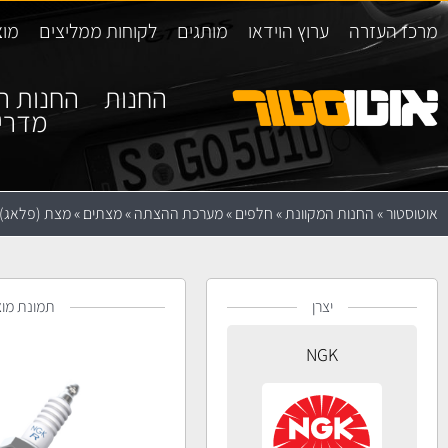
מרכז העזרה
ערוץ הוידאו
מותגים
לקוחות ממליצים
מוצ
החנות
החנות ה
מדרי
אוטוסטור
»
החנות המקוונת
»
חלפים
»
מערכת ההצתה
»
מצתים
»
מצת (פלאג) GK LFR6C-11
יצרן
תמונת מוצ
NGK