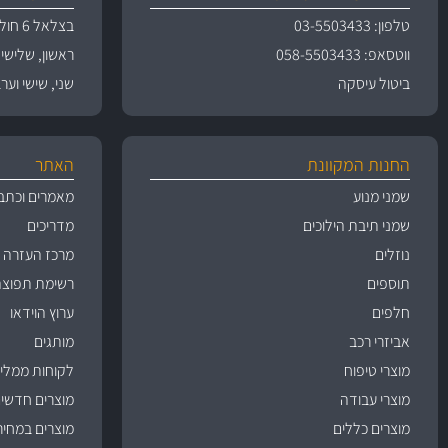
טלפון: 03-5503433
בצלאל 6 חולון
ווטסאפ: 058-5503433
ראשון, שלישי, רביעי 
ביטול עיסקה
שני, שישי וערבי חג 09:00
החנות המקוונת
האתר
שמני מנוע
מאמרים וכתב
שמני תיבת הילוכים
מדריכים
נוזלים
מרכז העזרה
תוספים
רשימת תפוצה
חלפים
ערוץ הוידאו
אביזרי רכב
מותגים
מוצרי טיפוח
לקוחות ממליצ
מוצרי עבודה
מוצרים חדשי
מוצרים כללים
מוצרים במחיר