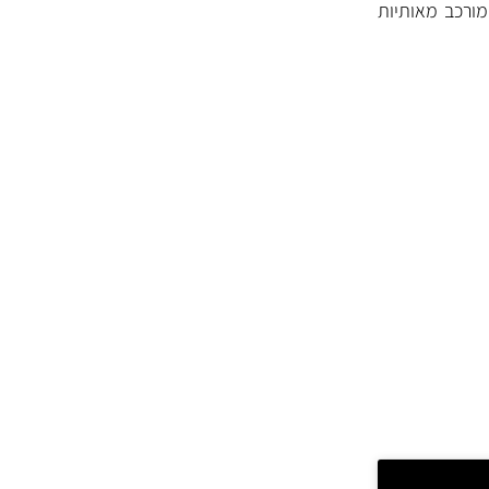
מוצמד Stock No (מק"ט יצרן המורכב מ- 4 או 5 ספרות) וקוד סוג (קוד Type המורכב מאותיות