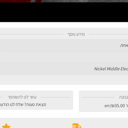
מידע נוסף
אחת
Nickel Middle Ele
בונה
עזור לנו להשתפר
מצאת טעות? שלח לנו הודעה
ר
35.00
₪
/err