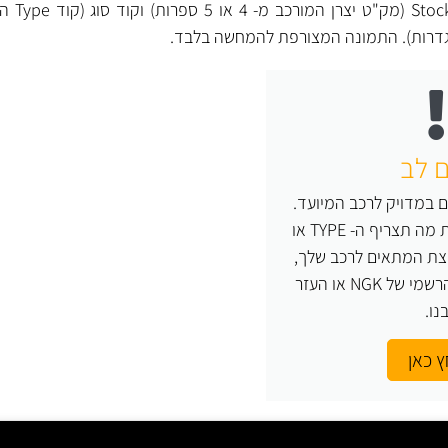
לכל מצת NGK 
גדרות). התמונה המצורפת להמחשה בלבד.
 לב
במדויק לרכב המיועד.
אם אינך יודע בוודאות מה תצריף ה- TYPE או
St של המצת המתאים לרכב שלך,
נסה לבדוק בקטלוג הרשמי של NGK או העזר
נו.
 כאן