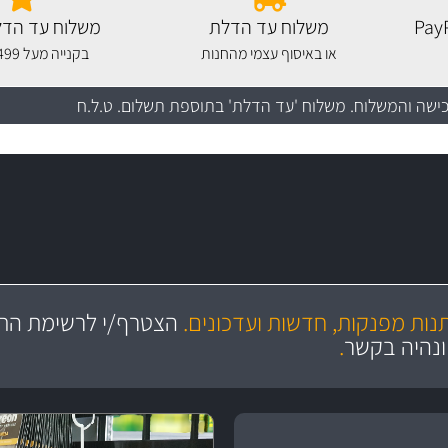
משלוח עד הדלת
משלוח עד הדל
או באיסוף עצמי מהחנות
בקנייה מעל 499 שקלים
כישה והמשלוח
. משלוח 'עד הדלת' בתוספת תשלום. ט.ל.ח
מקצועיות
ושירות מצויין
תנות מפנקות, חדשות ועדכונים.
הצטרף/י לרשימת התפ
והי
ונהיה בקשר
.