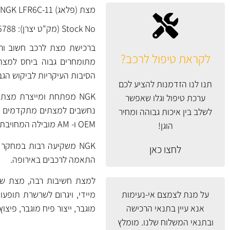
מצת (פלאג) NGK LFR6C-11 יפן בטכנולוגיית Nickel Middle Electrode.
Stock No (מק"ט יצרן): 5788
ברכישת מצת לרכב חשוב ורצו
לקראת טיפול לרכב?
מתומחרים גבוה ביחס למצתים
הסיבות העיקריות לביקוש הגב
תנו לנו הזדמנות להציע לכם
ערכת טיפול וגלו שאפשר
לשלב בין איכות גבוהה ומחיר
OEM ו- AM מובילה המחויבת לייצור באיכות גבוהה ובקרת איכות גבוהה.
הוגן!
לחצו כאן
התאמה לרכבים באירופה.
למצת חשיבות רבה, מצת שנכ
על מנת לצמצם אי-נעימות
מיידי, ויגרום לשרשרת תופעות
אנא עיין
בתנאי הרכישה
מוגבר, ייצור פיח מוגבר, פיצו
ובתנאי המשלוח
שלנו. מומלץ