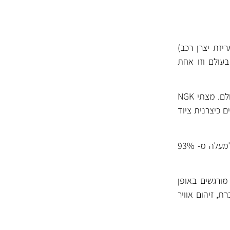
יזת יצרן רכב)
בעולם וזו אחת
NGK מפתחת ומייצרת מצתים מאז שנות ה- 30 ונחשבת לאחת מיצרניות המצתים המובילות בעולם. מצתי NGK
N ביססה עצמה בענפים רבים כיצרנית ציוד
NGK משקיעה רבות במחקר ופיתוח ומייצרת מעל ל- 1000 סוגי מצתים שונים עם כיסוי רחב של למעלה מ- 93%
ורגשים באופן
ת, זיהום אוויר