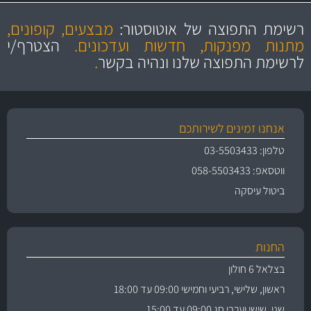
מקצועיות
מחירים
הוגנים
ושירות מצויין
רשימת התפוצה של אוטוסטור:
מבצעים, קופונים,
והיצע מוצרים איכותי
מתנות מפנקות, חדשות ועדכונים.
הצטרף/י
לרשימת התפוצה שלנו ונהיה בקשר
.
אנחנו זמינים לשירותכם
טלפון: 03-5503433
ווטסאפ: 058-5503433
ביטול עיסקה
החנות
בצלאל 6 חולון
ראשון, שלישי, רביעי וחמישי 09:00 עד 18:00
שני, שישי וערבי חג 09:00 עד 15:00