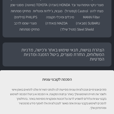
מוצרי ניקוי וטיפוח עור ובד
HONDA (הונדה)
TOYOTA (טויוטה)
מסנני שמן
מצתי להט
Castrol (קסטרול)
מגבות, ג'ילדות ומטליות
מחזיקי מפתחות
MANN Filter
מיכלים ומיכלי הקצפה
PHILIPS (פיליפס)
SUBARU (סובארו)
MAZDA (מאזדה)
מוצרי שמפו לרכב
Steel Shield (סטיל שילד)
מחזיקי מפתחות
הצהרת נגישות, תנאי שימוש באתר ורכישה, מדניות
המשלוחים, החזרת מוצרים, ביטול הזמנה ומדניות
הפרטיות
הסכמה לקובצי עוגיות
מזהים אנונימיים וטכנולוגיות עוגיות מסייעות לנו ולנותני השירות שלנו להתאים באופן אישי
ולשפר את חוויית השימוש שלך באתר ובחנות המקוונת. אי הסכמה או ביטול הסכמה לשימוש
בקבצי עוגיות עלולים להשפיע לרעה על תכונות ופונקציות מסוימות באתר. בהחלטתך
להסכים לשימוש בקבצי עוגיות אתה מאשר לטכנולוגיות אלו לאסוף מידע מהמכשיר
ומהדפדפן שלך.
טיפול לרכב עם אוטוסטור!