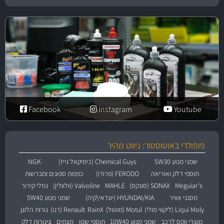
Facebook
Instagram
Youtube
פופולרי באוטוסטור: ניווט מהיר
שמני מנוע 5W30
Chemical Guys (כימיקאל גייז)
NGK
תוספי דלק ואוריאה
FERODO (פרודו)
כפפות ספוגים ומברשות
Meguiar's
SONAX (סונקס)
MAHLE
Valvoline (וולוולין)
נוזלי קירור
מסנני אוויר
HYUNDAI/KIA (יונדאי\קיה)
שמני מנוע 5W40
Liqui Moly (ליקווי מולי)
Motul (מוטול)
RainX
Renault (רנו)
נורות הלוגן
מוצרי ווקס לרכב
שמני מנוע 10W40
תוספי שמן
מצתים
צינורות דלק