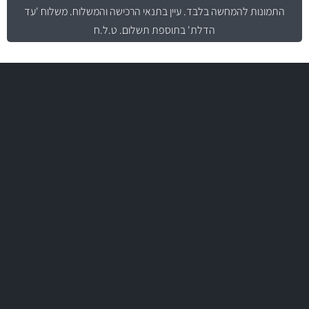
התמונות להמחשה בלבד.
עיין בתנאי הרכישה והמשלוח
. משלוח 'עד
הדלת' בתוספת תשלום. ט.ל.ח
משלוח מהיר
באמצעות צ'יטה
משלוחים