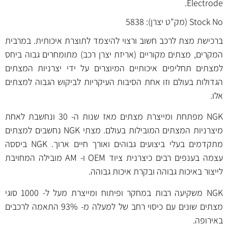
Electrode.
Stock No (מק"ט יצרן): 5838
ברכישת מצת לרכב חשוב ורצוי להיצמד לתוצרת איכותית. במרבית
המקרים, מצתים מקוריים (אריזת יצרן רכב) מתומחרים גבוה ביחס
למצתים תחליפים איכותיים המיוצרים על ידי יצרניות המצתים
הגדולות בעולם וזו אחת הסיבות העיקריות לביקוש הגבוה למצתים
אלו.
NGK מפתחת ומייצרת מצתים מאז שנות ה- 30 ונחשבת לאחת
מיצרניות המצתים המובילות בעולם. מצתי NGK נחשבים למצתים
מתקדמים בעלי ביצועים גבוהים ואורך חיים ארוך. NGK ביססה
עצמה בענפים רבים כיצרנית ציוד OEM ו- AM מובילה המחויבת
לייצור באיכות גבוהה ובקרת איכות גבוהה.
NGK משקיעה רבות במחקר ופיתוח ומייצרת מעל ל- 1000 סוגי
מצתים שונים עם כיסוי רחב של למעלה מ- 93% התאמה לרכבים
באירופה.