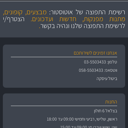
מקצועיות
מחירים
הוגנים
ושירות מצויין
רשימת התפוצה של אוטוסטור:
מבצעים, קופונים,
והיצע מוצרים איכותי
מתנות מפנקות, חדשות ועדכונים.
הצטרף/י
לרשימת התפוצה שלנו ונהיה בקשר
.
אנחנו זמינים לשירותכם
טלפון: 03-5503433
ווטסאפ: 058-5503433
ביטול עיסקה
החנות
בצלאל 6 חולון
ראשון, שלישי, רביעי וחמישי 09:00 עד 18:00
שני, שישי וערבי חג 09:00 עד 15:00