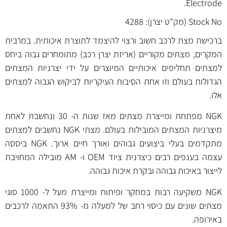
Electrode.
Stock No (מק"ט יצרן): 4288
ברכישת מצת לרכב חשוב ורצוי להיצמד לתוצרת איכותית. במרבית
המקרים, מצתים מקוריים (אריזת יצרן רכב) מתומחרים גבוה ביחס
למצתים תחליפים איכותיים המיוצרים על ידי יצרניות המצתים
הגדולות בעולם וזו אחת הסיבות העיקריות לביקוש הגבוה למצתים
אלו.
NGK מפתחת ומייצרת מצתים מאז שנות ה- 30 ונחשבת לאחת
מיצרניות המצתים המובילות בעולם. מצתי NGK נחשבים למצתים
מתקדמים בעלי ביצועים גבוהים ואורך חיים ארוך. NGK ביססה
עצמה בענפים רבים כיצרנית ציוד OEM ו- AM מובילה המחויבת
לייצור באיכות גבוהה ובקרת איכות גבוהה.
NGK משקיעה רבות במחקר ופיתוח ומייצרת מעל ל- 1000 סוגי
מצתים שונים עם כיסוי רחב של למעלה מ- 93% התאמה לרכבים
באירופה.