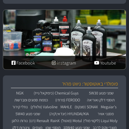
Facebook
Instagram
Youtube
פופולרי באוטוסטור: ניווט מהיר
שמני מנוע 5W30
Chemical Guys (כימיקאל גייז)
NGK
תוספי דלק ואוריאה
FERODO (פרודו)
כפפות ספוגים ומברשות
Meguiar's
SONAX (סונקס)
MAHLE
Valvoline (וולוולין)
נוזלי קירור
מסנני אוויר
HYUNDAI/KIA (יונדאי\קיה)
שמני מנוע 5W40
Liqui Moly (ליקווי מולי)
Motul (מוטול)
RainX
Renault (רנו)
נורות הלוגן
מוצרי ווקס לרכב
שמני מנוע 10W40
תוספי שמן
מצתים
צינורות דלק