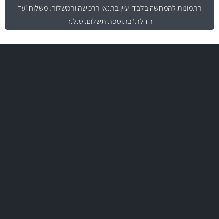
התמונות להמחשה בלבד.
עיין בתנאי הרכישה והמשלוח
. משלוח 'עד
הדלת' בתוספת תשלום. ט.ל.ח
משלוח מהיר
באמצעות צ'יטה
משלוחים