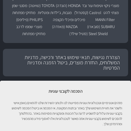
מוצרי ניקוי וטיפוח עור ובד
HONDA (הונדה)
TOYOTA (טויוטה)
מסנני שמן
מצתי להט
Castrol (קסטרול)
מגבות, ג'ילדות ומטליות
מחזיקי מפתחות
MANN Filter
מיכלים ומיכלי הקצפה
PHILIPS (פיליפס)
SUBARU (סובארו)
MAZDA (מאזדה)
מוצרי שמפו לרכב
Steel Shield (סטיל שילד)
מחזיקי מפתחות
הצהרת נגישות, תנאי שימוש באתר ורכישה, מדניות
המשלוחים, החזרת מוצרים, ביטול הזמנה ומדניות
הפרטיות
הסכמה לקובצי עוגיות
מזהים אנונימיים וטכנולוגיות עוגיות מסייעות לנו ולנותני השירות שלנו להתאים באופן אישי
ולשפר את חוויית השימוש שלך באתר ובחנות המקוונת. אי הסכמה או ביטול הסכמה לשימוש
בקבצי עוגיות עלולים להשפיע לרעה על תכונות ופונקציות מסוימות באתר. בהחלטתך
להסכים לשימוש בקבצי עוגיות אתה מאשר לטכנולוגיות אלו לאסוף מידע מהמכשיר
ומהדפדפן שלך.
טיפול לרכב עם אוטוסטור!