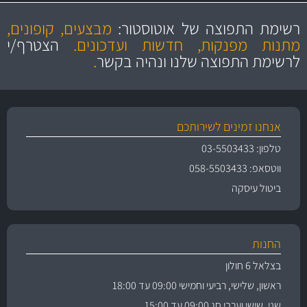
מקצועיות
מחירים
הוגנים
ושירות מצויין
רשימת התפוצה של אוטוסטור:
מבצעים, קופונים,
והיצע מוצרים איכותי
מתנות מפנקות, חדשות ועדכונים.
הצטרף/י
לרשימת התפוצה שלנו ונהיה בקשר
.
אנחנו זמינים לשירותכם
טלפון: 03-5503433
ווטסאפ: 058-5503433
ביטול עיסקה
החנות
בצלאל 6 חולון
ראשון, שלישי, רביעי וחמישי 09:00 עד 18:00
שני, שישי וערבי חג 09:00 עד 15:00