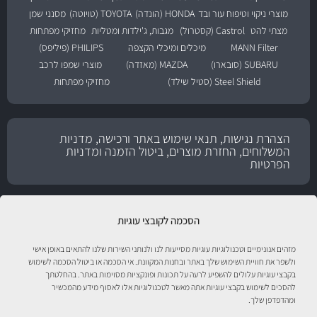
מוצרי ניקוי וטיפוח עור ובד
HONDA (הונדה)
TOYOTA (טויוטה)
מסנני שמן
מצתי להט
Castrol (קסטרול)
מגבות, ג'ילדות ומטליות
מחזיקי מפתחות
MANN Filter
מיכלים ומיכלי הקצפה
PHILIPS (פיליפס)
SUBARU (סובארו)
MAZDA (מאזדה)
מוצרי שמפו לרכב
Steel Shield (סטיל שילד)
מחזיקי מפתחות
הצהרת נגישות, תנאי שימוש באתר ורכישה, מדניות
המשלוחים, החזרת מוצרים, ביטול הזמנה ומדניות
הפרטיות
הסכמה לקובצי עוגיות
מזהים אנונימיים וטכנולוגיות עוגיות מסייעות לנו ולנותני השירות שלנו להתאים באופן אישי
ולשפר את חוויית השימוש שלך באתר ובחנות המקוונת. אי הסכמה או ביטול הסכמה לשימוש
בקבצי עוגיות עלולים להשפיע לרעה על תכונות ופונקציות מסוימות באתר. בהחלטתך
להסכים לשימוש בקבצי עוגיות אתה מאשר לטכנולוגיות אלו לאסוף מידע מהמכשיר
ומהדפדפן שלך.
טיפול לרכב עם אוטוסטור!