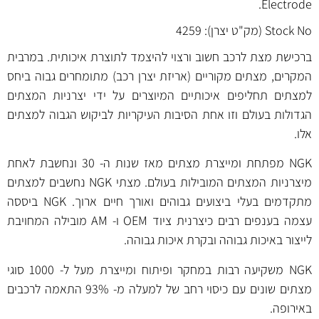
Electrode.
Stock No (מק"ט יצרן): 4259
ברכישת מצת לרכב חשוב ורצוי להיצמד לתוצרת איכותית. במרבית
המקרים, מצתים מקוריים (אריזת יצרן רכב) מתומחרים גבוה ביחס
למצתים תחליפים איכותיים המיוצרים על ידי יצרניות המצתים
הגדולות בעולם וזו אחת הסיבות העיקריות לביקוש הגבוה למצתים
אלו.
NGK מפתחת ומייצרת מצתים מאז שנות ה- 30 ונחשבת לאחת
מיצרניות המצתים המובילות בעולם. מצתי NGK נחשבים למצתים
מתקדמים בעלי ביצועים גבוהים ואורך חיים ארוך. NGK ביססה
עצמה בענפים רבים כיצרנית ציוד OEM ו- AM מובילה המחויבת
לייצור באיכות גבוהה ובקרת איכות גבוהה.
NGK משקיעה רבות במחקר ופיתוח ומייצרת מעל ל- 1000 סוגי
מצתים שונים עם כיסוי רחב של למעלה מ- 93% התאמה לרכבים
באירופה.