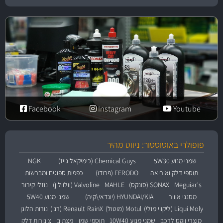
Facebook
Instagram
Youtube
פופולרי באוטוסטור: ניווט מהיר
שמני מנוע 5W30
Chemical Guys (כימיקאל גייז)
NGK
תוספי דלק ואוריאה
FERODO (פרודו)
כפפות ספוגים ומברשות
Meguiar's
SONAX (סונקס)
MAHLE
Valvoline (וולוולין)
נוזלי קירור
מסנני אוויר
HYUNDAI/KIA (יונדאי\קיה)
שמני מנוע 5W40
Liqui Moly (ליקווי מולי)
Motul (מוטול)
RainX
Renault (רנו)
נורות הלוגן
מוצרי ווקס לרכב
שמני מנוע 10W40
תוספי שמן
מצתים
צינורות דלק