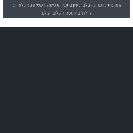
התמונות להמחשה בלבד.
עיין בתנאי הרכישה והמשלוח
. משלוח 'עד
הדלת' בתוספת תשלום. ט.ל.ח
משלוח מהיר
באמצעות צ'יטה
משלוחים