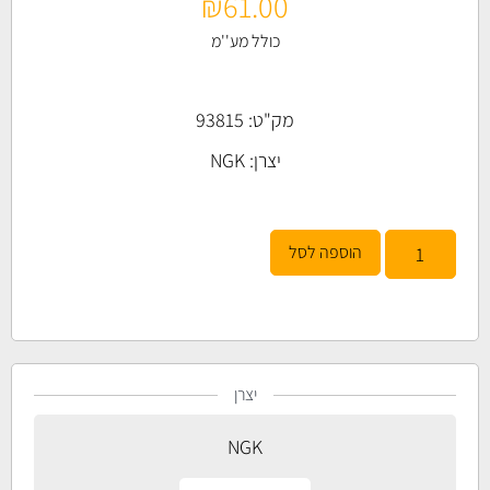
₪
61.00
כולל מע''מ
מק"ט: 93815
יצרן:
NGK
הוספה לסל
יצרן
NGK