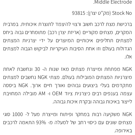
Middle Electrode.
Stock No (מק"ט יצרן): 93815
ברכישת מצת לרכב חשוב ורצוי להיצמד לתוצרת איכותית. במרבית
המקרים, מצתים מקוריים (אריזת יצרן רכב) מתומחרים גבוה ביחס
למצתים תחליפים איכותיים המיוצרים על ידי יצרניות המצתים
הגדולות בעולם וזו אחת הסיבות העיקריות לביקוש הגבוה למצתים
אלו.
NGK מפתחת ומייצרת מצתים מאז שנות ה- 30 ונחשבת לאחת
מיצרניות המצתים המובילות בעולם. מצתי NGK נחשבים למצתים
מתקדמים בעלי ביצועים גבוהים ואורך חיים ארוך. NGK ביססה
עצמה בענפים רבים כיצרנית ציוד OEM ו- AM מובילה המחויבת
לייצור באיכות גבוהה ובקרת איכות גבוהה.
NGK משקיעה רבות במחקר ופיתוח ומייצרת מעל ל- 1000 סוגי
מצתים שונים עם כיסוי רחב של למעלה מ- 93% התאמה לרכבים
באירופה.