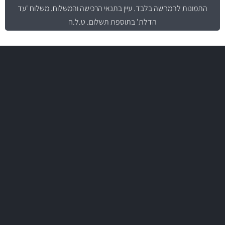
התמונות להמחשה בלבד.
עיין בתנאי הרכישה והמשלוח
. משלוח 'עד
הדלת' בתוספת תשלום. ט.ל.ח
משלוח מהיר
באמצעות צ'יטה
משלוחים