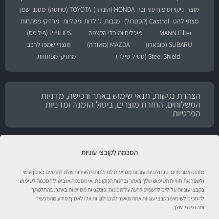
מוצרי ניקוי וטיפוח עור ובד
HONDA (הונדה)
TOYOTA (טויוטה)
מסנני שמן
מצתי להט
Castrol (קסטרול)
מגבות, ג'ילדות ומטליות
מחזיקי מפתחות
MANN Filter
מיכלים ומיכלי הקצפה
PHILIPS (פיליפס)
SUBARU (סובארו)
MAZDA (מאזדה)
מוצרי שמפו לרכב
Steel Shield (סטיל שילד)
מחזיקי מפתחות
הצהרת נגישות, תנאי שימוש באתר ורכישה, מדניות
המשלוחים, החזרת מוצרים, ביטול הזמנה ומדניות
הפרטיות
הסכמה לקובצי עוגיות
מזהים אנונימיים וטכנולוגיות עוגיות מסייעות לנו ולנותני השירות שלנו להתאים באופן אישי
ולשפר את חוויית השימוש שלך באתר ובחנות המקוונת. אי הסכמה או ביטול הסכמה לשימוש
בקבצי עוגיות עלולים להשפיע לרעה על תכונות ופונקציות מסוימות באתר. בהחלטתך
להסכים לשימוש בקבצי עוגיות אתה מאשר לטכנולוגיות אלו לאסוף מידע מהמכשיר
ומהדפדפן שלך.
טיפול לרכב עם אוטוסטור!