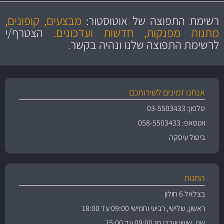
מקצועיות
מחירים
הוגנים
ושירות מצויין
רשימת התפוצה של אוטוסטור:
מבצעים, קופונים,
והיצע מוצרים איכותי
מתנות מפנקות, חדשות ועדכונים.
הצטרף/י
לרשימת התפוצה שלנו ונהיה בקשר
.
אנחנו זמינים לשירותכם
טלפון: 03-5503433
ווטסאפ: 058-5503433
ביטול עיסקה
החנות
בצלאל 6 חולון
ראשון, שלישי, רביעי וחמישי 09:00 עד 18:00
שני, שישי וערבי חג 09:00 עד 15:00