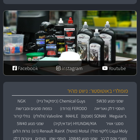
Facebook
Instagram
Youtube
פופולרי באוטוסטור: ניווט מהיר
שמני מנוע 5W30
Chemical Guys (כימיקאל גייז)
NGK
תוספי דלק ואוריאה
FERODO (פרודו)
כפפות ספוגים ומברשות
Meguiar's
SONAX (סונקס)
MAHLE
Valvoline (וולוולין)
נוזלי קירור
מסנני אוויר
HYUNDAI/KIA (יונדאי\קיה)
שמני מנוע 5W40
Liqui Moly (ליקווי מולי)
Motul (מוטול)
RainX
Renault (רנו)
נורות הלוגן
מוצרי ווקס לרכב
שמני מנוע 10W40
תוספי שמן
מצתים
צינורות דלק