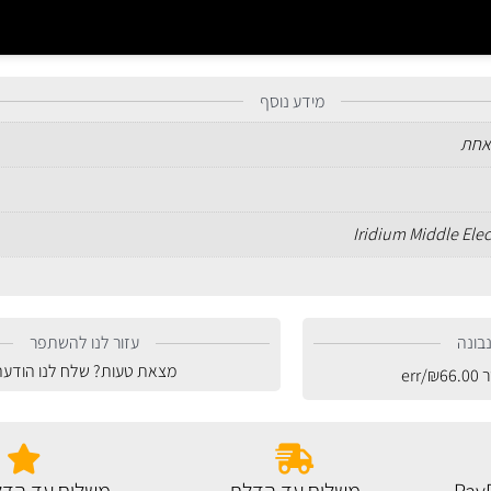
מידע נוסף
אחת
Iridium Middle Ele
בונה
עזור לנו להשתפר
מצאת טעות? שלח לנו הודעה
ר
66.00
₪
/err