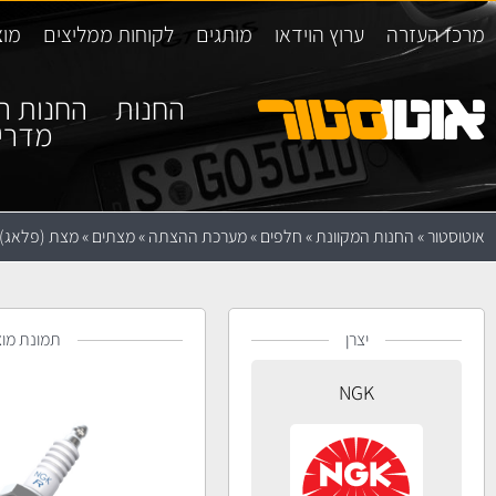
מרכז העזרה
ערוץ הוידאו
מותגים
לקוחות ממליצים
מוצ
החנות
החנות ה
מדרי
אוטוסטור
»
החנות המקוונת
»
חלפים
»
מערכת ההצתה
»
מצתים
»
מצת (פלאג) GK SIZFR6B8EG
יצרן
תמונת מוצ
NGK