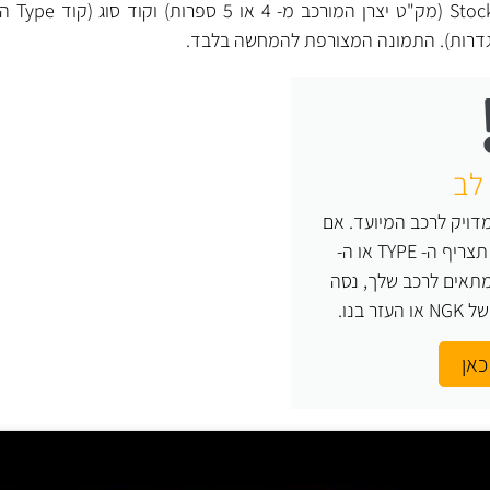
לכל מצת NGK 
גדרות). התמונה המצורפת להמחשה בלבד.
לב
ויק לרכב המיועד. אם
אינך יודע בוודאות מה תצריף ה- TYPE או ה-
צת המתאים לרכב שלך, נסה
 בנו.
כאן