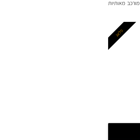
מוצמד Stock No (מק"ט יצרן המורכב מ- 4 או 5 ספרות) וקוד סוג (קוד Type המורכב מאותיות
פלאג