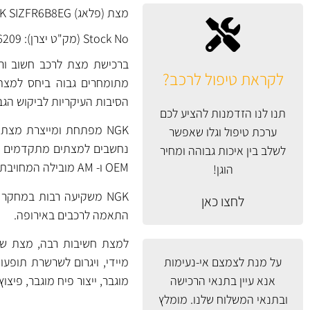
מצת (פלאג) NGK SIZFR6B8EG יפן בטכנולוגיית IRIDIUM Middle Electrode.
Stock No (מק"ט יצרן): 96209
ברכישת מצת לרכב חשוב ורצו
לקראת טיפול לרכב?
מתומחרים גבוה ביחס למצתים
הסיבות העיקריות לביקוש הגב
תנו לנו הזדמנות להציע לכם
ערכת טיפול וגלו שאפשר
לשלב בין איכות גבוהה ומחיר
OEM ו- AM מובילה המחויבת לייצור באיכות גבוהה ובקרת איכות גבוהה.
הוגן!
לחצו כאן
התאמה לרכבים באירופה.
למצת חשיבות רבה, מצת שנכ
על מנת לצמצם אי-נעימות
מיידי, ויגרום לשרשרת תופעות
אנא עיין
בתנאי הרכישה
מוגבר, ייצור פיח מוגבר, פיצו
ובתנאי המשלוח
שלנו. מומלץ