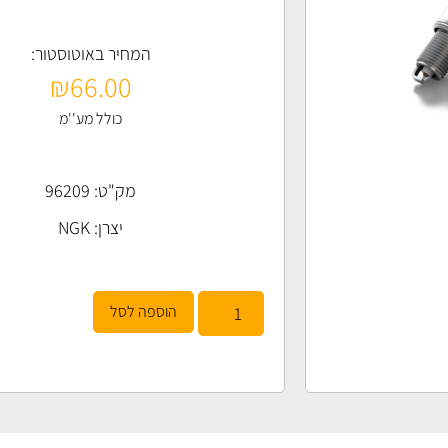
המחיר באוטוסטור:
₪
66.00
כולל מע''מ
מק"ט: 96209
יצרן:
NGK
הוספה לסל