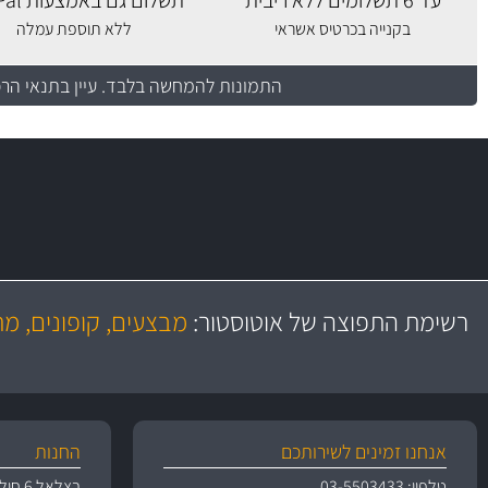
עד 6 תשלומים ללא ריבית
תשלום גם באמצעות PayPal
בקנייה בכרטיס אשראי
ללא תוספת עמלה
התמונות להמחשה בלבד.
עיין בתנאי הר
משלוח מהיר
באמצעות צ'יטה
רשימת התפוצה של אוטוסטור:
מבצעים, קופונים, מ
משלוחים
אנחנו זמינים לשירותכם
החנות
טלפון: 03-5503433
בצלאל 6 חולון