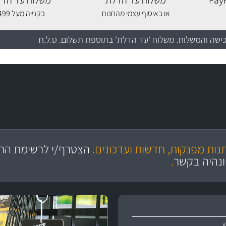
משלוח עד הדלת
משלוח עד הדל
או באיסוף עצמי מהחנות
בקנייה מעל 499 שקלים
כישה והמשלוח
. משלוח 'עד הדלת' בתוספת תשלום. ט.ל.ח
מקצועיות
ושירות מצויין
תנות מפנקות, חדשות ועדכונים.
הצטרף/י לרשימת התפ
והי
ונהיה בקשר
.