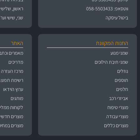
ווטסאפ: 058-5503433
ראשון, שלישי, רביעי 
ביטול עיסקה
שני, שישי וערבי חג 09:00
החנות המקוונת
האתר
שמני מנוע
מאמרים וכתב
שמני תיבת הילוכים
מדריכים
נוזלים
מרכז העזרה
תוספים
רשימת תפוצה
חלפים
ערוץ הוידאו
אביזרי רכב
מותגים
מוצרי טיפוח
לקוחות ממליצ
מוצרי עבודה
מוצרים חדשי
מוצרים כללים
מוצרים במחיר