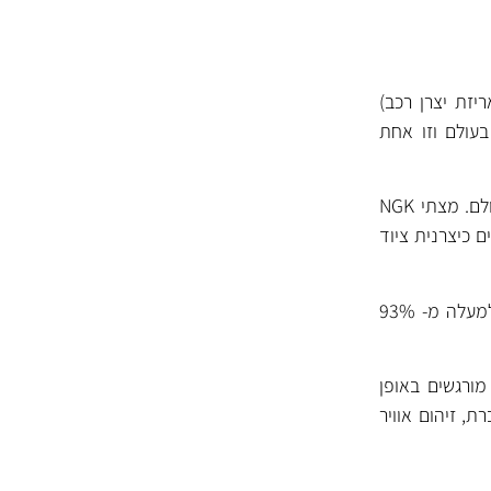
יזת יצרן רכב)
בעולם וזו אחת
NGK מפתחת ומייצרת מצתים מאז שנות ה- 30 ונחשבת לאחת מיצרניות המצתים המובילות בעולם. מצתי NGK
N ביססה עצמה בענפים רבים כיצרנית ציוד
NGK משקיעה רבות במחקר ופיתוח ומייצרת מעל ל- 1000 סוגי מצתים שונים עם כיסוי רחב של למעלה מ- 93%
ורגשים באופן
ת, זיהום אוויר