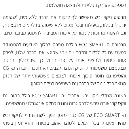
רסס-נגב-הברק בקלילות ולתוצאה מושלמת.
תרסיס ניקוי יבש מאפשר לך לנקות את הרכב ללא מים, 'שטיפה
ירוקה' בקלות, ביעילות ובכל מקום ללא שימוש בדלי מים או בצינור,
וגם להינות מהזכות לשמור על איכות הסביבה ולהימנע מבזבוז מים.
תרכובת ה- ECO SMART כוללת מפרקי לכלוך היודעים להתמודד
כמעט עם כל לכלוך ומזהם יום יומי שפוגש את הרכב שלנו, לפרק
אותו כימית ולהציף אותו על פני הנוזל כך שבתהליך הניגוב
מצטמצם משמעותית הנזק הנוצר לצבע. לא חסכו החברה מ- CG
והוסיפו גם חומר סיכוך איכותי לצמצום משמעותי יותר של הנזק
הנוצר בכל ניגוב של הרכב (גם בשטיפה רגילה כמובן).
בשונה מנוזלי ניקוי יבש אחרים, ה- ECO SMART כולל בתוכו גם
ווקס קרנאובה טבעי לברק גבוה והגנה כחלק אינטגרלני מהשטיפה.
ה- ECO SMART של CG כבר מזמן הפך לשם נרדף לניקוי יבש
מהיר ואיכותי בכל העולם ולמוצר אהוב במיוחד והוא זמין בשתי