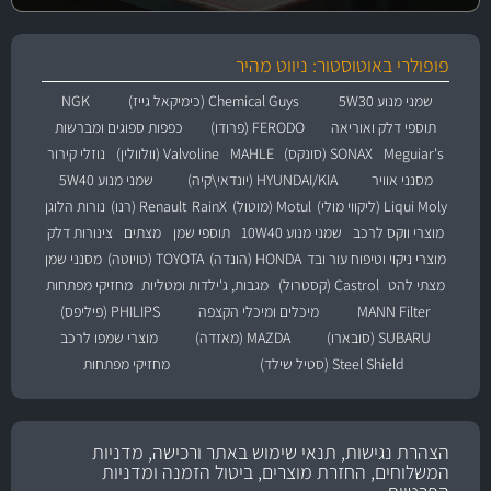
פופולרי באוטוסטור: ניווט מהיר
שמני מנוע 5W30
Chemical Guys (כימיקאל גייז)
NGK
תוספי דלק ואוריאה
FERODO (פרודו)
כפפות ספוגים ומברשות
Meguiar's
SONAX (סונקס)
MAHLE
Valvoline (וולוולין)
נוזלי קירור
מסנני אוויר
HYUNDAI/KIA (יונדאי\קיה)
שמני מנוע 5W40
Liqui Moly (ליקווי מולי)
Motul (מוטול)
RainX
Renault (רנו)
נורות הלוגן
מוצרי ווקס לרכב
שמני מנוע 10W40
תוספי שמן
מצתים
צינורות דלק
מוצרי ניקוי וטיפוח עור ובד
HONDA (הונדה)
TOYOTA (טויוטה)
מסנני שמן
מצתי להט
Castrol (קסטרול)
מגבות, ג'ילדות ומטליות
מחזיקי מפתחות
MANN Filter
מיכלים ומיכלי הקצפה
PHILIPS (פיליפס)
SUBARU (סובארו)
MAZDA (מאזדה)
מוצרי שמפו לרכב
Steel Shield (סטיל שילד)
מחזיקי מפתחות
הצהרת נגישות, תנאי שימוש באתר ורכישה, מדניות
המשלוחים, החזרת מוצרים, ביטול הזמנה ומדניות