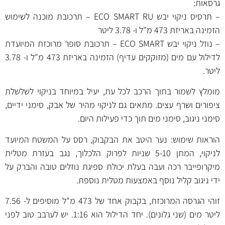
גרסאות:
– תרסיס ניקוי יבש ECO SMART RU – תרכובת מוכנה לשימוש
הזמינה באריזת
473 מ"ל
ו-
3.78 ליטר
– נוזל ניקוי יבש ECO SMART – תרכובת סופר מרוכזת המיועדת
לדילול עם מים (מזוקקים עדיף) הזמינה באריזת
473 מ"ל
ו-
3.78
ליטר
.
מומלץ לשמור בתוך הרכב לכל עת, יעיל במיוחד בניקוי לשלשלת
ציפורים ושרף עצים. מתאים גם לניקוי מהיר של אבק, סימני ידיים,
סימני ניגוב, סימני מים תוך כדי פעילות היום.
הוראות שימוש: נער היטב את הבקבוק, רסס על המשטח המיועד
לניקוי, המתן 5-10 שניות לפרוק הלכלוך, נגב בעזרת מטלית
מיקרופייבר רכה ועבה בעלת יכולת ספיגת נוזלים טובה והברק על
ידי ניגוב קליל נוסף באמצעות מטלית נוספת.
זוהי הגרסה המרוכזת, בקבוק אחד של 473 מ"ל מוסיפים ל- 7.56
ליטר מים (שני גלונים). יחד הדילול הוא 1:16. יש לערבב טוב לפני