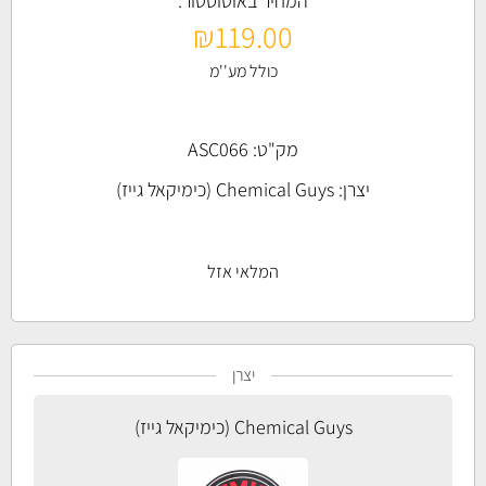
המחיר באוטוסטור:
₪
119.00
כולל מע''מ
מק"ט: ASC066
יצרן:
Chemical Guys (כימיקאל גייז)
המלאי אזל
יצרן
Chemical Guys (כימיקאל גייז)