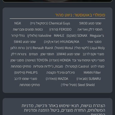
פופולרי באוטוסטור: ניווט מהיר
שמני מנוע 5W30
Chemical Guys (כימיקאל גייז)
NGK
תוספי דלק ואוריאה
FERODO (פרודו)
כפפות ספוגים ומברשות
Meguiar's
SONAX (סונקס)
MAHLE
Valvoline (וולוולין)
נוזלי קירור
מסנני אוויר
HYUNDAI/KIA (יונדאי\קיה)
שמני מנוע 5W40
Liqui Moly (ליקווי מולי)
Motul (מוטול)
RainX
Renault (רנו)
נורות הלוגן
מוצרי ווקס לרכב
שמני מנוע 10W40
תוספי שמן
מצתים
צינורות דלק
מוצרי ניקוי וטיפוח עור ובד
HONDA (הונדה)
TOYOTA (טויוטה)
מסנני שמן
מצתי להט
Castrol (קסטרול)
מגבות, ג'ילדות ומטליות
מחזיקי מפתחות
MANN Filter
מיכלים ומיכלי הקצפה
PHILIPS (פיליפס)
SUBARU (סובארו)
MAZDA (מאזדה)
מוצרי שמפו לרכב
Steel Shield (סטיל שילד)
מחזיקי מפתחות
הצהרת נגישות, תנאי שימוש באתר ורכישה, מדניות
המשלוחים, החזרת מוצרים, ביטול הזמנה ומדניות
הפרטיות