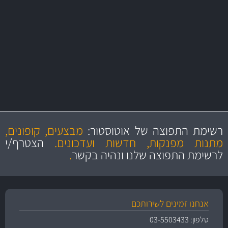
באמצעות צ'יטה
משלוחים
יותר מ- 500 מסנני שמן, אוויר, דלק וקבינה
מחלקת המסננים שלנו עשירה וכוללת מסננים מקוריים ומסננים של MANN
ו- MAHLE גרמניה
מקצועיות
מחירים
הוגנים
ושירות מצויין
רשימת התפוצה של אוטוסטור:
מבצעים, קופונים,
והיצע מוצרים איכותי
מתנות מפנקות, חדשות ועדכונים.
הצטרף/י
לרשימת התפוצה שלנו ונהיה בקשר
.
אנחנו זמינים לשירותכם
טלפון: 03-5503433