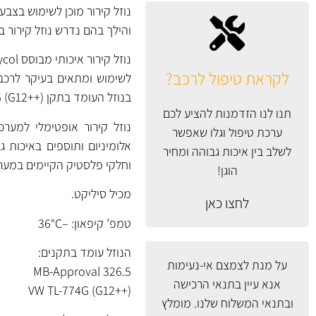
והילך בהם נדרש נוזל קירור בתקן VW TL-774G (G12++
לקראת טיפול לרכב?
בנוזל העומד בתקן VW TL-774G (G12++).
תנו לנו הזדמנות להציע לכם
ערכת טיפול וגלו שאפשר
אלומיניום ותוספים באיכות גב
לשלב בין איכות גבוהה ומחיר
וחלקי פלסטיק הקיימים במער
הוגן!
מכיל סיליקט.
לחצו כאן
טמפ’ קיפאון: –36°C
הנוזל עומד בתקנים:
על מנת לצמצם אי-נעימות
MB-Approval 326.5
אנא עיין
בתנאי הרכישה
VW TL-774G (G12++)
ובתנאי המשלוח
שלנו. מומלץ