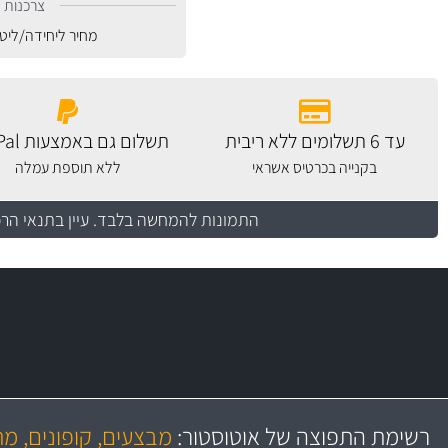
צרכנות נ
מחיר ליחידה/ליט
עד 6 תשלומים ללא ריבית
תשלום גם באמצעות PayPal
בקנייה בכרטיס אשראי
ללא תוספת עמלה
התמונות להמחשה בלבד.
עיין בתנאי הר
משלוח מהיר
יותר מ- 500 מסנני שמן, אוויר, דלק וקבינה
כותיות במחיר
באמצעות צ'יטה
רשימת התפוצה של אוטוסטור:
מבצעים, קופונים, מ