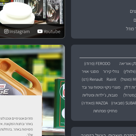
ים
ם
 מוזל
Instagram
Youtube
ק ואוריאה
FERODO (פרודו)
נוזלי קירור
מסנני אוויר
טול)
RainX
Renault (רנו)
רות דלק
מוצרי ניקוי וטיפוח עור ובד
מגבות, ג'ילדות ומטליות
SU (סובארו)
MAZDA (מאזדה)
מחזיקי מפתחות
מזהים אנונימיים וטכנולוג
באתר ובחנות המקוונת. אי
מסוימות באתר. בהחלטתך 
חזרת מוצרים, ביטול הזמנה
שלך.