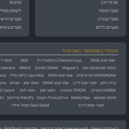
אביזרי רכב
מותגים
מוצרי טיפוח
לקוחות ממליצ
מוצרי עבודה
מוצרים חדשי
מוצרים כללים
מוצרים במחיר
פופולרי באוטוסטור: ניווט מהיר
שמני מנוע 5W30
Chemical Guys (כימיקאל גייז)
NGK
תוספי דל
כפפות ספוגים ומברשות
Meguiar's
SONAX (סונקס)
MAHLE
Valvoline (וולוולין)
HYUNDAI/KIA (יונדאי\קיה)
שמני מנוע 5W40
Liqui Moly (ליקווי מולי)
Motul (מו
נורות הלוגן
מוצרי ווקס לרכב
שמני מנוע 10W40
תוספי שמן
מצתים
צינו
HONDA (הונדה)
TOYOTA (טויוטה)
מסנני שמן
מצתי להט
Castrol (קסטרול)
מחזיקי מפתחות
MANN Filter
מיכלים ומיכלי הקצפה
PHILIPS (פיליפס)
BARU
מוצרי שמפו לרכב
Steel Shield (סטיל שילד)
הצהרת נגישות, תנאי שימוש באתר ורכישה, מדניות המשלוחים, ה