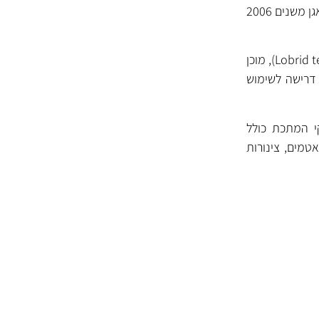
נוזל קירור מוכן לשימוש בצבע ורוד מבית Eurol מסדרת, גרסת GLX הייעודית לרכבי קונצרן פולקסוואגן משנים 2006
נוזל קירור איכותי מבוסס ethyleneglycol ובעל תערובת רכיבים בטכנולוגיית ‘לובריד’ (Lobrid technologies), מוכן
פורשה) בהם דרישה לשימוש
לוגיית Lobrid להגנה על כל חלקי המתכת כולל
אטמים, צינורות