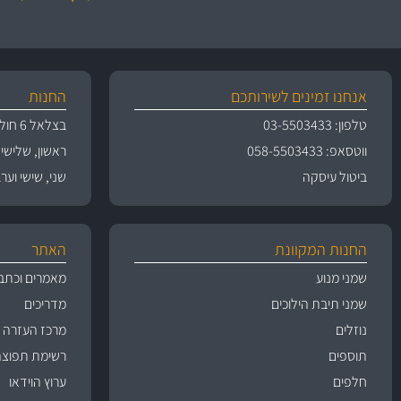
משלוחים
גרמ
אנחנו זמינים לשירותכם
החנות
טלפון: 03-5503433
בצלאל 6 חולון
ווטסאפ: 058-5503433
ראשון, שלישי, רביעי 
ביטול עיסקה
שני, שישי וערבי חג 09:00
החנות המקוונת
האתר
שמני מנוע
מאמרים וכתב
שמני תיבת הילוכים
מדריכים
נוזלים
מרכז העזרה
תוספים
רשימת תפוצה
חלפים
ערוץ הוידאו