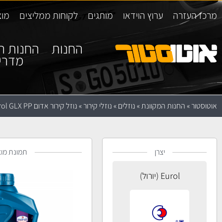
מרכז העזרה
ערוץ הוידאו
מותגים
לקוחות ממליצים
מוצ
החנות
החנות ה
מדרי
אוטוסטור
»
החנות המקוונת
»
נוזלים
»
נוזלי קירור
»
נוזל קירור אדום Eurol GLX PP
יצרן
תמונת מוצ
Eurol (יורול)