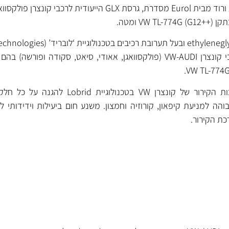
) ומטה.
לשימוש ומתאים בעיקר לרכבי קונצרן VW-AUDI (פולקסוואגן, אאודי, סיאט, סקודה ו
נוזל קירור אופטימלי למערכות הקירור של קונצרן VW בטכנו
והה למניעת קיפאון, קורוזיה וחמצון. משנע חום ביעילות וידידותי ל
כת הקירור.