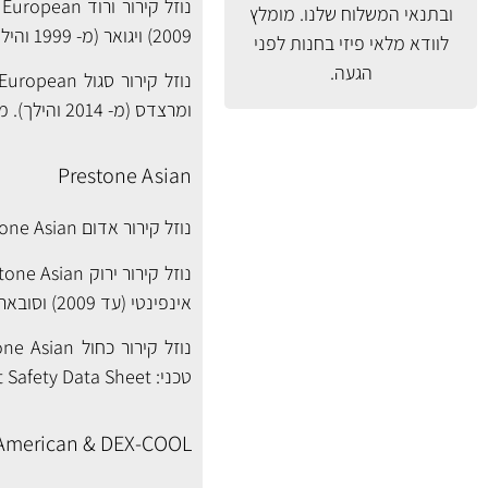
ובתנאי המשלוח
שלנו. מומלץ
2009) ויגואר (מ- 1999 והילך). מידע טכני:
לוודא מלאי פיזי בחנות לפני
הגעה.
ומרצדס (מ- 2014 והילך). מידע טכני:
Prestone Asian
נוזל קירור אדום Prestone Asian עבור רכבי טויוטה ולקסוס. מידע טכני:
אינפינטי (עד 2009) וסובארו (עד 2009). מידע טכני:
טכני:
 Safety Data Sheet
 American & DEX-COOL