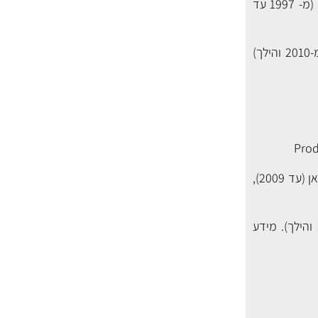
נוזל קירור ורוד Prestone European עבור רכבי פולקסוואגן-אאודי (מ- 1997 עד 2007), פורשה (מ- 1997 עד
נוזל קירור סגול Prestone European עבור רכבי פולקסוואגן-אאודי (מ- 2008 והילך), פורשה (מ-2010 והילך)
Prod
נוזל קירור ירוק Prestone Asian עבור רכבי יונדאי, קיה, מאזדה, מיצובישי, סוזוקי (עד 2010), ניסאן (עד 2009),
נוזל קירור כחול Prestone Asian עבור רכבי הונדה, ניסאן (מ- 2009 והילך) וסובארו (מ- 2009 והילך). מידע