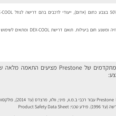
נוזל קירור איכותי, מונע קורוזיה ומשנע חום ביעילות. ת
מגוון נוזלי הקירור המתקדמים של Prestone מציעים ה
צע:
נוזל קירור כחול Prestone European עבור רכבי
Product Safety Data Sheet