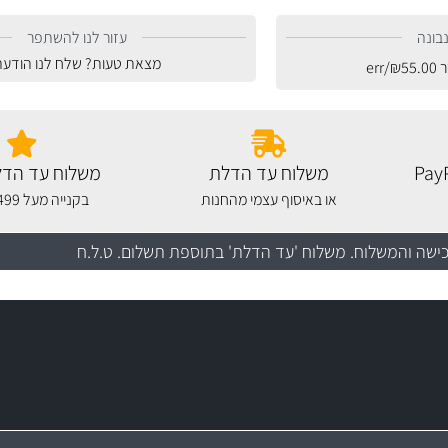
בונה
עזור לנו להשתפר
מצאת טעות? שלח לנו הודעה
ר
55.00
₪
/err
משלוח עד הדלת
משלוח עד הדל
או באיסוף עצמי מהחנות
בקנייה מעל 499 שקלים
כישה והמשלוח
. משלוח 'עד הדלת' בתוספת תשלום. ט.ל.ח
מקצועיות