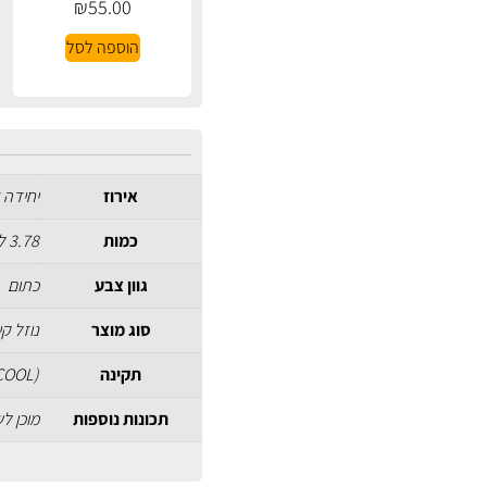
₪
55.00
הוספה לסל
אירוז
יחידה 
כמות
3.78 ליטר
גוון צבע
כתום
סוג מוצר
נוזל קי
תקינה
COOL)
תכונות נוספות
מוכן ל