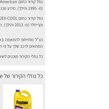
(מ- 1995 והילך). מידע טכני:
וקרייזלר (מ- 2013 והילך). מידע טכני:
הנ"ל מתייחס להתאמה באופן
המתאים לרכב שלך על פי תק
כל נוזלי הקירור מוכנים לשימוש ביחס של 50/50, פשוט
כל נוזלי הקירור של Prestone באוטוסטור: