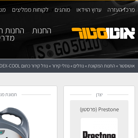
מרכז העזרה
ערוץ הוידאו
מותגים
לקוחות ממליצים
מוצ
החנות
החנות ה
מדרי
אוטוסטור
»
החנות המקוונת
»
נוזלים
»
נוזלי קירור
»
נוזל קירור כתום Prestone DEX-COOL
יצרן
תמונת מוצ
Prestone (פרסטון)