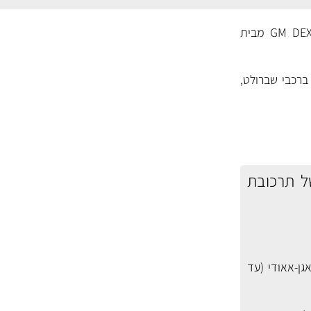
נוזל קירור מוכן לשימוש 50\50 בצבע כתום (אדום), ייעודי לרכבים בהם דרישה לנוזל GM DEX-COOL מבית
ואם דרישת DEX-COOL ומתאים לשימוש ברכבי שברולט,
תאמה מלאה של תרכובת
 ב.מ.וו, מיני, וולוו, מרצדס (עד 2014), פולקסוואגן-אאודי (עד