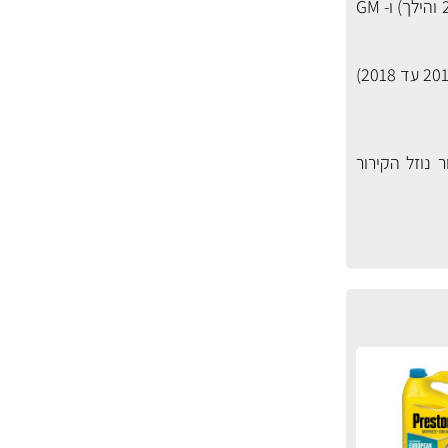
נוזל קירור כתום Prestone American עבור רכבי פורד ארה"ב (מ- 2002 והילך), קרייזלר (מ- 2000 והילך) ו- GM
נוזל קירור כתום Prestone DEX-COOL עבור רכבי GM (מ- 1995 והילך – מאושר GM), פורד (מ- 2011 עד 2018)
 נוזל הקירור