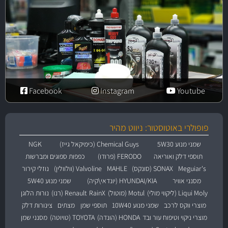
Facebook
Instagram
Youtube
פופולרי באוטוסטור: ניווט מהיר
שמני מנוע 5W30
Chemical Guys (כימיקאל גייז)
NGK
תוספי דלק ואוריאה
FERODO (פרודו)
כפפות ספוגים ומברשות
Meguiar's
SONAX (סונקס)
MAHLE
Valvoline (וולוולין)
נוזלי קירור
מסנני אוויר
HYUNDAI/KIA (יונדאי\קיה)
שמני מנוע 5W40
Liqui Moly (ליקווי מולי)
Motul (מוטול)
RainX
Renault (רנו)
נורות הלוגן
מוצרי ווקס לרכב
שמני מנוע 10W40
תוספי שמן
מצתים
צינורות דלק
מוצרי ניקוי וטיפוח עור ובד
HONDA (הונדה)
TOYOTA (טויוטה)
מסנני שמן