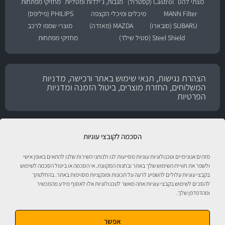
מצתי להט
Castrol (קסטרול)
מגבות, ג'ילדות ומטליות
מחזיקי מפתחות
MANN Filter
מיכלים ומיכלי הקצפה
PHILIPS (פיליפס)
SUBARU (סובארו)
MAZDA (מאזדה)
מוצרי שמפו לרכב
Steel Shield (סטיל שילד)
מחזיקי מפתחות
הצהרת נגישות, תנאי שימוש באתר ורכישה, מדניות
המשלוחים, החזרת מוצרים, ביטול הזמנה ומדניות
הפרטיות
הסכמה לקובצי עוגיות
מזהים אנונימיים וטכנולוגיות עוגיות מסייעות לנו ולנותני השירות שלנו להתאים באופן אישי
ולשפר את חוויית השימוש שלך באתר ובחנות המקוונת. אי הסכמה או ביטול הסכמה לשימוש
בקבצי עוגיות עלולים להשפיע לרעה על תכונות ופונקציות מסוימות באתר. בהחלטתך
להסכים לשימוש בקבצי עוגיות אתה מאשר לטכנולוגיות אלו לאסוף מידע מהמכשיר
ומהדפדפן שלך.
טיפול לרכב עם אוטוסטור!
אפשר