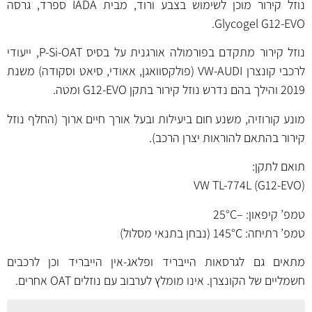
נוזל קירור מוכן לשימוש בצבע ורוד, מבית IADA ספרד, גרסה
Glycogel G12-EVO.
נוזל קירור מתקדם בפורמולה אורגנית על בסיס P-Si-OAT, ייעודי
לרכבי קונצרן VW-AUDI (פולקסוואגן, אאודי, סיאט וסקודה) משנת
2019 והילך בהם נדרש נוזל קירור בתקן G12-EVO ומטה.
מונע קורוזיה, משנע חום ביעילות ובעל אורך חיים ארוך (החלף נוזל
קירור בהתאם להוראות יצרן הרכב).
תואם לתקן:
VW TL-774L (G12-EVO)
טמפ’ קיפאון: –25°C
טמפ’ רתיחה: 145°C (נבחן בתנאי מסלול)
מתאים גם לגרסאות הייבריד ופלאג-אין הייבריד וכן לרכבים
חשמליים של הקונצרן. אינו מומלץ לערבוב עם נוזלים OAT אחרים.