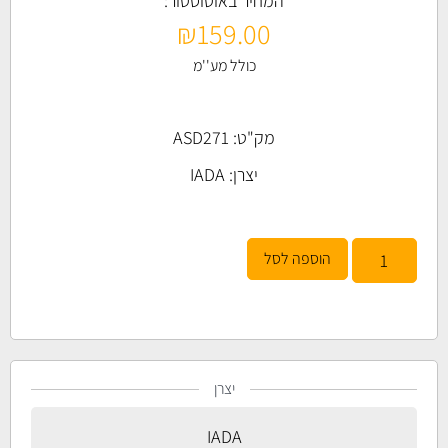
המחיר באוטוסטור:
₪
159.00
כולל מע''מ
מק"ט: ASD271
יצרן:
IADA
הוספה לסל
יצרן
IADA