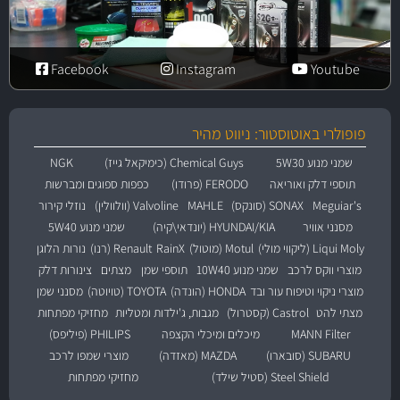
Facebook
Instagram
Youtube
פופולרי באוטוסטור: ניווט מהיר
שמני מנוע 5W30
Chemical Guys (כימיקאל גייז)
NGK
תוספי דלק ואוריאה
FERODO (פרודו)
כפפות ספוגים ומברשות
Meguiar's
SONAX (סונקס)
MAHLE
Valvoline (וולוולין)
נוזלי קירור
מסנני אוויר
HYUNDAI/KIA (יונדאי\קיה)
שמני מנוע 5W40
Liqui Moly (ליקווי מולי)
Motul (מוטול)
RainX
Renault (רנו)
נורות הלוגן
מוצרי ווקס לרכב
שמני מנוע 10W40
תוספי שמן
מצתים
צינורות דלק
מוצרי ניקוי וטיפוח עור ובד
HONDA (הונדה)
TOYOTA (טויוטה)
מסנני שמן
מצתי להט
Castrol (קסטרול)
מגבות, ג'ילדות ומטליות
מחזיקי מפתחות
MANN Filter
מיכלים ומיכלי הקצפה
PHILIPS (פיליפס)
SUBARU (סובארו)
MAZDA (מאזדה)
מוצרי שמפו לרכב
Steel Shield (סטיל שילד)
מחזיקי מפתחות