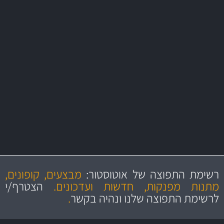
משלוח מהיר
באמצעות צ'יטה
משלוחים
יותר מ- 500 מסנני שמן, אוויר, דלק וקבינה
מחלקת המסננים שלנו עשירה וכוללת מסננים מקוריים ומסננים של MANN
ו- MAHLE גרמניה
מקצועיות
מחירים
הוגנים
ושירות מצויין
רשימת התפוצה של אוטוסטור:
מבצעים, קופונים,
והיצע מוצרים איכותי
מתנות מפנקות, חדשות ועדכונים.
הצטרף/י
לרשימת התפוצה שלנו ונהיה בקשר
.