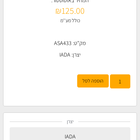
המחיר באוטוסטור:
₪
125.00
כולל מע''מ
מק"ט: ASA433
יצרן:
IADA
הוספה לסל
יצרן
IADA