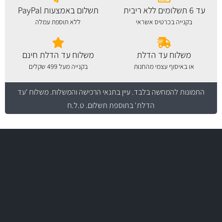
עד 6 תשלומים ללא ריבית
תשלום באמצעות PayPal
בקנייה בכרטיס אשראי
ללא תוספת עמלה
משלוח עד הדלת
משלוח עד הדלת חינם
או באיסוף עצמי מהחנות
בקנייה מעל 499 שקלים
התמונות להמחשה בלבד.
עיין בתנאי הרכישה והמשלוח
. משלוח 'עד
הדלת' בתוספת תשלום. ט.ל.ח
משלוח מהיר
באמצעות צ'יטה
משלוחים