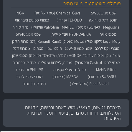
פופולרי באוטוסטור: ניווט מהיר
שמני מנוע 5W30
Chemical Guys (כימיקאל גייז)
NGK
תוספי דלק ואוריאה
FERODO (פרודו)
כפפות ספוגים ומברשות
Meguiar's
SONAX (סונקס)
MAHLE
Valvoline (וולוולין)
נוזלי קירור
מסנני אוויר
HYUNDAI/KIA (יונדאי\קיה)
שמני מנוע 5W40
Liqui Moly (ליקווי מולי)
Motul (מוטול)
RainX
Renault (רנו)
נורות הלוגן
מוצרי ווקס לרכב
שמני מנוע 10W40
תוספי שמן
מצתים
צינורות דלק
מוצרי ניקוי וטיפוח עור ובד
HONDA (הונדה)
TOYOTA (טויוטה)
מסנני שמן
מצתי להט
Castrol (קסטרול)
מגבות, ג'ילדות ומטליות
מחזיקי מפתחות
MANN Filter
מיכלים ומיכלי הקצפה
PHILIPS (פיליפס)
SUBARU (סובארו)
MAZDA (מאזדה)
מוצרי שמפו לרכב
Steel Shield (סטיל שילד)
מחזיקי מפתחות
הצהרת נגישות, תנאי שימוש באתר ורכישה, מדניות
המשלוחים, החזרת מוצרים, ביטול הזמנה ומדניות
הפרטיות