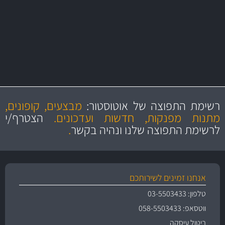
יותר מ- 400 מוצרי טיפוח לרכב
MAN
בקרו במחלקת מוצרי טיפוח הרכב שלנו עם היצע עשיר, מקצועי ועם תגי
מחיר מעולים!
מקצועיות
מחירים
הוגנים
ושירות מצויין
רשימת התפוצה של אוטוסטור:
מבצעים, קופונים,
והיצע מוצרים איכותי
מתנות מפנקות, חדשות ועדכונים.
הצטרף/י
לרשימת התפוצה שלנו ונהיה בקשר
.
אנחנו זמינים לשירותכם
טלפון: 03-5503433
ווטסאפ: 058-5503433
ביטול עיסקה