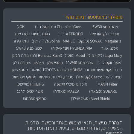
פופולרי באוטוסטור: ניווט מהיר
שמני מנוע 5W30
Chemical Guys (כימיקאל גייז)
NGK
תוספי דלק ואוריאה
FERODO (פרודו)
כפפות ספוגים ומברשות
Meguiar's
SONAX (סונקס)
MAHLE
Valvoline (וולוולין)
נוזלי קירור
מסנני אוויר
HYUNDAI/KIA (יונדאי\קיה)
שמני מנוע 5W40
Liqui Moly (ליקווי מולי)
Motul (מוטול)
RainX
Renault (רנו)
נורות הלוגן
מוצרי ווקס לרכב
שמני מנוע 10W40
תוספי שמן
מצתים
צינורות דלק
מוצרי ניקוי וטיפוח עור ובד
HONDA (הונדה)
TOYOTA (טויוטה)
מסנני שמן
מצתי להט
Castrol (קסטרול)
מגבות, ג'ילדות ומטליות
מחזיקי מפתחות
MANN Filter
מיכלים ומיכלי הקצפה
PHILIPS (פיליפס)
SUBARU (סובארו)
MAZDA (מאזדה)
מוצרי שמפו לרכב
Steel Shield (סטיל שילד)
מחזיקי מפתחות
הצהרת נגישות, תנאי שימוש באתר ורכישה, מדניות
המשלוחים, החזרת מוצרים, ביטול הזמנה ומדניות
הפרטיות