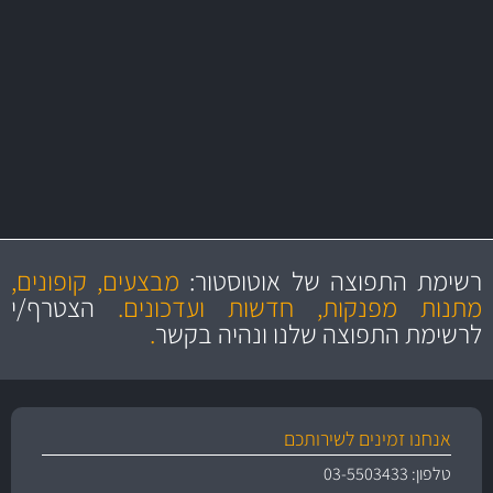
באמצעות צ'יטה
יותר מ- 400 מוצרי טיפוח לרכב
משלוחים
MAN
בקרו במחלקת מוצרי טיפוח הרכב שלנו עם היצע עשיר, מקצועי ועם תגי
מחיר מעולים!
מקצועיות
מחירים
הוגנים
ושירות מצויין
רשימת התפוצה של אוטוסטור:
מבצעים, קופונים,
והיצע מוצרים איכותי
מתנות מפנקות, חדשות ועדכונים.
הצטרף/י
לרשימת התפוצה שלנו ונהיה בקשר
.
אנחנו זמינים לשירותכם
טלפון: 03-5503433