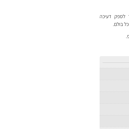
Fork O) באיכות גבוהה, סינטטי מלא, בצמיגות 10W הנועד לספק דעיכה
.