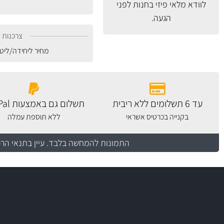
לוודא מלאי פיזי בחנות לפני
הגעה.
צרכנות נ
מחיר ליחידה/ליט
עד 6 תשלומים ללא ריבית
תשלום גם באמצעות PayPal
בקנייה בכרטיס אשראי
ללא תוספת עמלה
התמונות להמחשה בלבד.
עיין בתנאי הר
יותר מ- 400 מוצרי טיפוח לרכב
מחלקת המסננים שלנו עשירה וכוללת מסננים מקוריים ומסננים של MANN ו- MAHLE
בקרו במחלקת מוצרי טיפוח הרכב שלנו עם ה
מעולים!