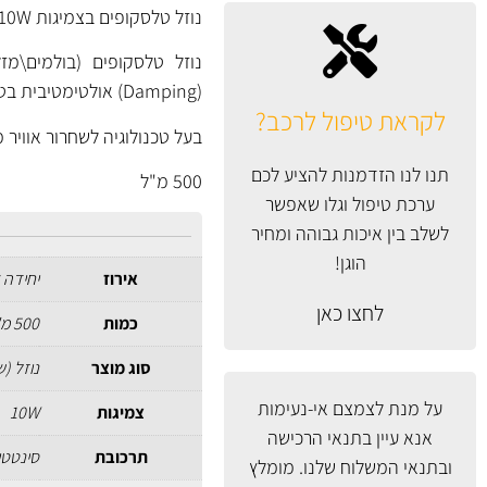
נוזל טלסקופים בצמיגות 10W, סינטטי מלא, מבית קסטרול.
(Damping) אולטימטיבית בטווח רחב של טמפרטורות ברכיבת כביש וברכיבת שטח ומיועד לשימוש בכל בולם.
לקראת טיפול לרכב?
בעל טכנולוגיה לשחרור אוויר 
תנו לנו הזדמנות להציע לכם
500 מ"ל
ערכת טיפול וגלו שאפשר
לשלב בין איכות גבוהה ומחיר
הוגן!
אירוז
יחידה 
לחצו כאן
כמות
500 מ"ל
סוג מוצר
נוזל (
על מנת לצמצם אי-נעימות
צמיגות
10W
אנא עיין
בתנאי הרכישה
תרכובת
סינטטי
ובתנאי המשלוח
שלנו. מומלץ