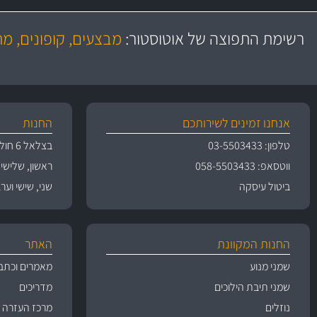
משלוח מהיר
באמצעות צ'יטה
רשימת התפוצה של אוטוסטור:
מבצעים, קופונים, מ
משלוחים
אנחנו זמינים לשירותכם
החנות
טלפון: 03-5503433
בצלאל 6 חולון
ווטסאפ: 058-5503433
ראשון, שלישי, רביעי 
ביטול עיסקה
שני, שישי וערבי חג 09:00
החנות המקוונת
האתר
שמני מנוע
מאמרים וכתב
שמני תיבת הילוכים
מדריכים
נוזלים
מרכז העזרה