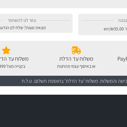
בונה
עזור לנו להשתפר
מצאת טעות? שלח לנו הודעה
ר
35.00
₪
/err
משלוח עד הדלת
משלוח עד הדל
או באיסוף עצמי מהחנות
בקנייה מעל 499 שקלים
כישה והמשלוח
. משלוח 'עד הדלת' בתוספת תשלום. ט.ל.ח
עשרו
יצע עשיר, מקצועי ועם תגי מחיר
סידרנו לכם מחלקת נורות עש