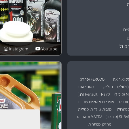
ים
ם
 מוזל
Instagram
Youtube
ק ואוריאה
FERODO (פרודו)
נוזלי קירור
מסנני אוויר
טול)
RainX
Renault (רנו)
רות דלק
מוצרי ניקוי וטיפוח עור ובד
מגבות, ג'ילדות ומטליות
SU (סובארו)
MAZDA (מאזדה)
מחזיקי מפתחות