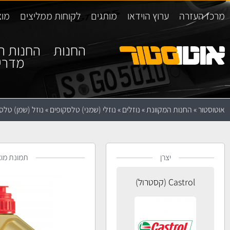
מרכז העזרה
ערוץ הוידאו
מותגים
לקוחות ממליצים
מוצ
החנות
החנות ה
מדרי
אוטוסטור
»
החנות המקוונת
»
נוזלים
»
נוזלי (שמני) טלסקופים
»
נוזל (שמן) טלסקופים hetic 10W
יצרן
תמונת מוצ
Castrol (קסטרול)