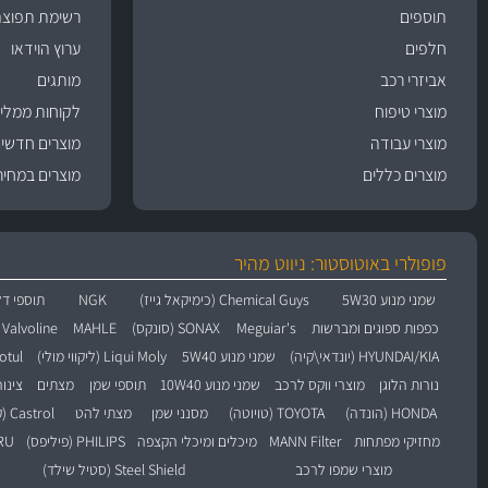
תוספים
רשימת תפוצה
חלפים
ערוץ הוידאו
אביזרי רכב
מותגים
מוצרי טיפוח
לקוחות ממליצ
מוצרי עבודה
מוצרים חדשי
מוצרים כללים
מוצרים במחיר
פופולרי באוטוסטור: ניווט מהיר
שמני מנוע 5W30
Chemical Guys (כימיקאל גייז)
NGK
תוספי דל
כפפות ספוגים ומברשות
Meguiar's
SONAX (סונקס)
MAHLE
Valvoline (וולוולין)
HYUNDAI/KIA (יונדאי\קיה)
שמני מנוע 5W40
Liqui Moly (ליקווי מולי)
Motul (מו
נורות הלוגן
מוצרי ווקס לרכב
שמני מנוע 10W40
תוספי שמן
מצתים
צינו
HONDA (הונדה)
TOYOTA (טויוטה)
מסנני שמן
מצתי להט
Castrol (קסטרול)
מחזיקי מפתחות
MANN Filter
מיכלים ומיכלי הקצפה
PHILIPS (פיליפס)
BARU
מוצרי שמפו לרכב
Steel Shield (סטיל שילד)