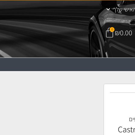
אישי שלך
0
₪
0.00
ים
ן) טלסקופים Castrol