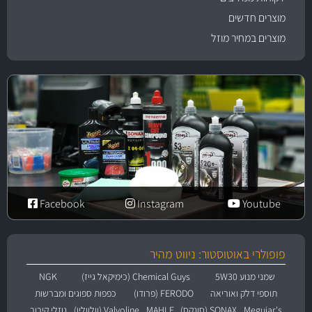
מוצרים חדשים
מוצרים במחיר מוזל
Facebook
Instagram
Youtube
פופולרי באוטוסטור: ניווט מהיר
שמני מנוע 5W30
Chemical Guys (כימיקאל גייז)
NGK
תוספי דלק ואוריאה
FERODO (פרודו)
כפפות ספוגים ומברשות
Meguiar's
SONAX (סונקס)
MAHLE
Valvoline (וולוולין)
נוזלי קירור