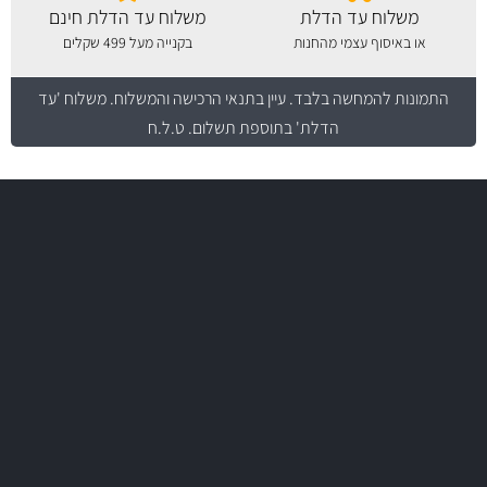
משלוח עד הדלת
משלוח עד הדלת חינם
או באיסוף עצמי מהחנות
בקנייה מעל 499 שקלים
התמונות להמחשה בלבד.
עיין בתנאי הרכישה והמשלוח
. משלוח 'עד
הדלת' בתוספת תשלום. ט.ל.ח
משלוח מהיר
באמצעות צ'יטה
משלוחים
יותר מ- 500 מסנני שמן, אוויר, דלק וקבינה
מחלקת המסננים שלנו עשירה וכוללת מסננים מקוריים ומסננים של MANN