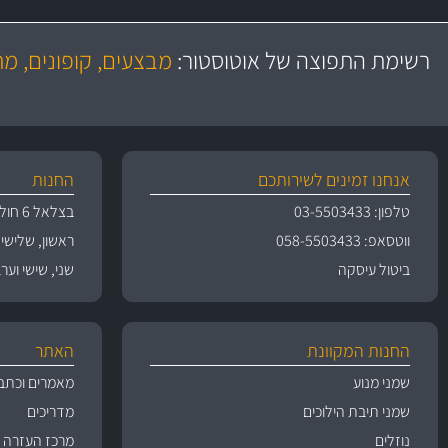
משלוח מהיר
יותר מ- 500 מסנני שמן, אוויר, דלק וקבינה
כותיות במחיר
באמצעות צ'יטה
רשימת התפוצה של אוטוסטור:
מבצעים, קופונים, מ
משלוחים
גרמ
אנחנו זמינים לשירותכם
החנות
טלפון: 03-5503433
בצלאל 6 חולון
ווטסאפ: 058-5503433
ראשון, שלישי, רביעי 
ביטול עיסקה
שני, שישי וערבי חג 09:00
החנות המקוונת
האתר
שמני מנוע
מאמרים וכתב
שמני תיבת הילוכים
מדריכים
נוזלים
מרכז העזרה