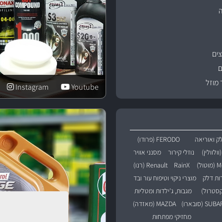
ים
ם
 מוזל
Instagram
Youtube
ק ואוריאה
FERODO (פרודו)
נוזלי קירור
מסנני אוויר
טול)
RainX
Renault (רנו)
רות דלק
מוצרי ניקוי וטיפוח עור ובד
מגבות, ג'ילדות ומטליות
SU (סובארו)
MAZDA (מאזדה)
מחזיקי מפתחות