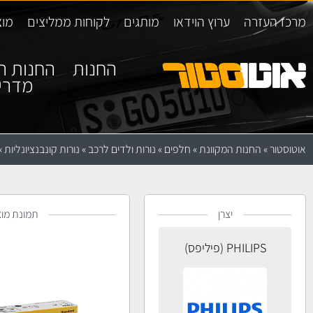
מרכז העזרה
ערוץ הוידאו
מותגים
לקוחות ממליצים
מוצ
החנות
החנות ה
מדרי
אוטוסטור
»
החנות המקוונת
»
חלפים
»
נורות ולדים לרכב
»
נורות קונבנציונליות
»
יצרן
תמונת מוצ
PHILIPS (פיליפס)