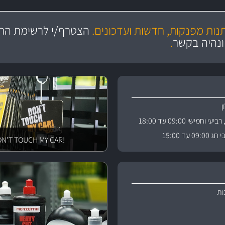
מקצועיות
יותר מ- 400 מוצרי טיפוח לרכב
מחלקת המסננים שלנו עשירה וכוללת מסננים מקוריים ומסננים של MANN ו- MAHLE
ושירות מצויין
בקרו במחלקת מוצרי טיפוח 
תנות מפנקות, חדשות ועדכונים.
הצטרף/י לרשימת התפ
ניה
והי
ונהיה בקשר
.
וחמישי 09:00 עד 18:00
 עד 15:00
!DON'T TOUCH MY CAR
ות