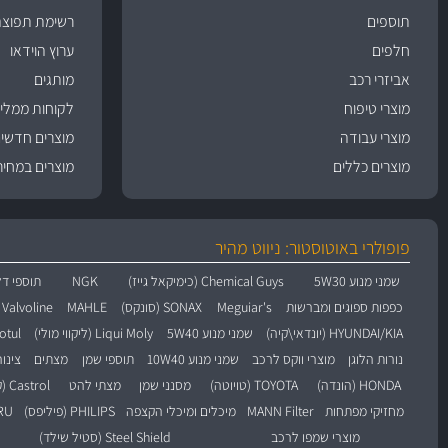
תוספים
רשימת תפוצה
חלפים
ערוץ הוידאו
אביזרי רכב
מותגים
מוצרי טיפוח
לקוחות ממליצ
מוצרי עבודה
מוצרים חדשי
מוצרים כללים
מוצרים במחיר
פופולרי באוטוסטור: ניווט מהיר
שמני מנוע 5W30
Chemical Guys (כימיקאל גייז)
NGK
תוספי דל
כפפות ספוגים ומברשות
Meguiar's
SONAX (סונקס)
MAHLE
Valvoline (וולוולין)
HYUNDAI/KIA (יונדאי\קיה)
שמני מנוע 5W40
Liqui Moly (ליקווי מולי)
Motul (מו
נורות הלוגן
מוצרי ווקס לרכב
שמני מנוע 10W40
תוספי שמן
מצתים
צינו
HONDA (הונדה)
TOYOTA (טויוטה)
מסנני שמן
מצתי להט
Castrol (קסטרול)
מחזיקי מפתחות
MANN Filter
מיכלים ומיכלי הקצפה
PHILIPS (פיליפס)
BARU
מוצרי שמפו לרכב
Steel Shield (סטיל שילד)