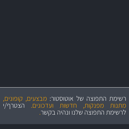
משלוח מהיר
באמצעות צ'יטה
משלוחים
יותר מ- 500 מסנני שמן, אוויר, דלק וקבינה
מחלקת המסננים שלנו עשירה וכוללת מסננים מקוריים ומסננים של MANN
ו- MAHLE גרמניה
מקצועיות
מחירים
הוגנים
ושירות מצויין
רשימת התפוצה של אוטוסטור:
מבצעים, קופונים,
והיצע מוצרים איכותי
מתנות מפנקות, חדשות ועדכונים.
הצטרף/י
לרשימת התפוצה שלנו ונהיה בקשר
.