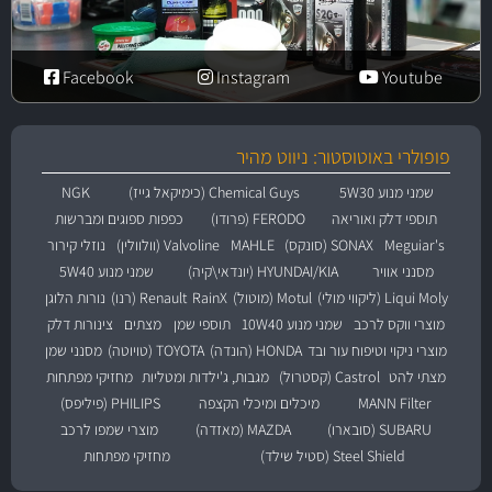
Facebook
Instagram
Youtube
פופולרי באוטוסטור: ניווט מהיר
שמני מנוע 5W30
Chemical Guys (כימיקאל גייז)
NGK
תוספי דלק ואוריאה
FERODO (פרודו)
כפפות ספוגים ומברשות
Meguiar's
SONAX (סונקס)
MAHLE
Valvoline (וולוולין)
נוזלי קירור
מסנני אוויר
HYUNDAI/KIA (יונדאי\קיה)
שמני מנוע 5W40
Liqui Moly (ליקווי מולי)
Motul (מוטול)
RainX
Renault (רנו)
נורות הלוגן
מוצרי ווקס לרכב
שמני מנוע 10W40
תוספי שמן
מצתים
צינורות דלק
מוצרי ניקוי וטיפוח עור ובד
HONDA (הונדה)
TOYOTA (טויוטה)
מסנני שמן
מצתי להט
Castrol (קסטרול)
מגבות, ג'ילדות ומטליות
מחזיקי מפתחות
MANN Filter
מיכלים ומיכלי הקצפה
PHILIPS (פיליפס)
SUBARU (סובארו)
MAZDA (מאזדה)
מוצרי שמפו לרכב
Steel Shield (סטיל שילד)
מחזיקי מפתחות