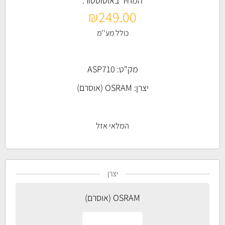
המחיר באוטוסטור:
₪
249.00
כולל מע''מ
מק"ט: ASP710
יצרן:
OSRAM (אוסרם)
המלאי אזל
יצרן
OSRAM (אוסרם)