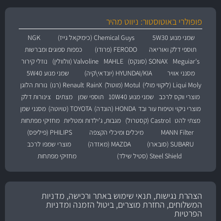
פופולרי באוטוסטור: ניווט מהיר
שמני מנוע 5W30
Chemical Guys (כימיקאל גייז)
NGK
תוספי דלק ואוריאה
FERODO (פרודו)
כפפות ספוגים ומברשות
Meguiar's
SONAX (סונקס)
MAHLE
Valvoline (וולוולין)
נוזלי קירור
מסנני אוויר
HYUNDAI/KIA (יונדאי\קיה)
שמני מנוע 5W40
Liqui Moly (ליקווי מולי)
Motul (מוטול)
RainX
Renault (רנו)
נורות הלוגן
מוצרי ווקס לרכב
שמני מנוע 10W40
תוספי שמן
מצתים
צינורות דלק
מוצרי ניקוי וטיפוח עור ובד
HONDA (הונדה)
TOYOTA (טויוטה)
מסנני שמן
מצתי להט
Castrol (קסטרול)
מגבות, ג'ילדות ומטליות
מחזיקי מפתחות
MANN Filter
מיכלים ומיכלי הקצפה
PHILIPS (פיליפס)
SUBARU (סובארו)
MAZDA (מאזדה)
מוצרי שמפו לרכב
Steel Shield (סטיל שילד)
מחזיקי מפתחות
הצהרת נגישות, תנאי שימוש באתר ורכישה, מדניות
המשלוחים, החזרת מוצרים, ביטול הזמנה ומדניות
הפרטיות