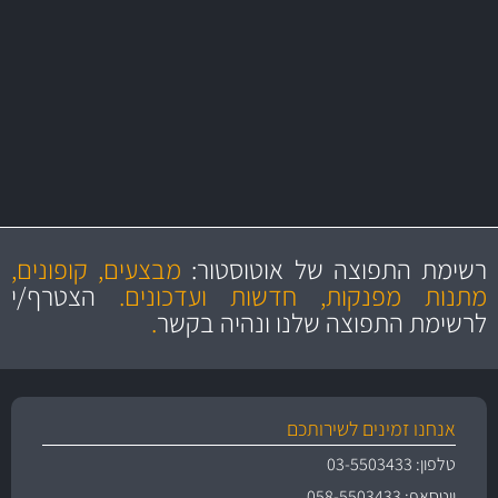
משלוחים
יותר מ- 500 מסנני שמן, אוויר, דלק וקבינה
מחלקת המסננים שלנו עשירה וכוללת מסננים מקוריים ומסננים של MANN
ו- MAHLE גרמניה
מקצועיות
מחירים
הוגנים
ושירות מצויין
רשימת התפוצה של אוטוסטור:
מבצעים, קופונים,
והיצע מוצרים איכותי
מתנות מפנקות, חדשות ועדכונים.
הצטרף/י
לרשימת התפוצה שלנו ונהיה בקשר
.
אנחנו זמינים לשירותכם
טלפון: 03-5503433
ווטסאפ: 058-5503433