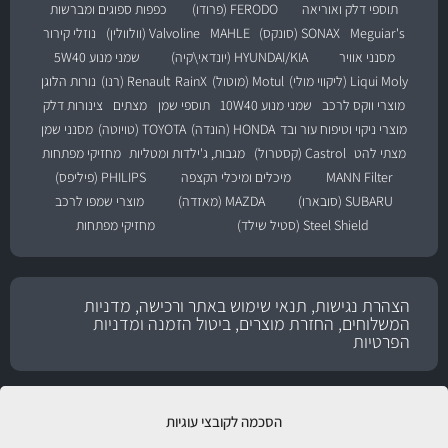
תוספי דלק ואוריאה
FERODO (פרודו)
כפפות ספוגים ומברשות
Meguiar's
SONAX (סונקס)
MAHLE
Valvoline (וולוולין)
נוזלי קירור
מסנני אוויר
HYUNDAI/KIA (יונדאי\קיה)
שמני מנוע 5W40
Liqui Moly (ליקווי מולי)
Motul (מוטול)
RainX
Renault (רנו)
נורות הלוגן
מוצרי ווקס לרכב
שמני מנוע 10W40
תוספי שמן
מצתים
צינורות דלק
מוצרי ניקוי וטיפוח עור ובד
HONDA (הונדה)
TOYOTA (טויוטה)
מסנני שמן
מצתי להט
Castrol (קסטרול)
מגבות, ג'ילדות ומטליות
מחזיקי מפתחות
MANN Filter
מיכלים ומיכלי הקצפה
PHILIPS (פיליפס)
SUBARU (סובארו)
MAZDA (מאזדה)
מוצרי שמפו לרכב
Steel Shield (סטיל שילד)
מחזיקי מפתחות
הצהרת נגישות, תנאי שימוש באתר ורכישה, מדניות
המשלוחים, החזרת מוצרים, ביטול הזמנה ומדניות
הפרטיות
הסכמה לקובצי עוגיות