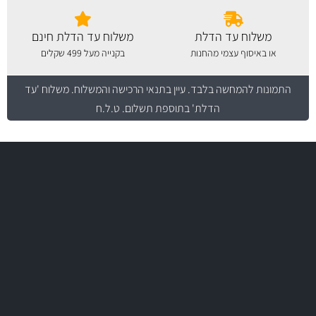
משלוח עד הדלת
משלוח עד הדלת חינם
או באיסוף עצמי מהחנות
בקנייה מעל 499 שקלים
התמונות להמחשה בלבד.
עיין בתנאי הרכישה והמשלוח
. משלוח 'עד
הדלת' בתוספת תשלום. ט.ל.ח
משלוח מהיר
באמצעות צ'יטה
משלוחים
יותר מ- 500 מסנני שמן, אוויר, דלק וקבינה