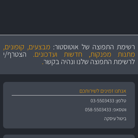
מחלקת המסננים שלנו עשירה וכוללת מסננים מקוריים ומסננים של MANN
ו- MAHLE גרמניה
מקצועיות
מחירים
הוגנים
ושירות מצויין
רשימת התפוצה של אוטוסטור:
מבצעים, קופונים,
והיצע מוצרים איכותי
מתנות מפנקות, חדשות ועדכונים.
הצטרף/י
לרשימת התפוצה שלנו ונהיה בקשר
.
אנחנו זמינים לשירותכם
טלפון: 03-5503433
ווטסאפ: 058-5503433
ביטול עיסקה