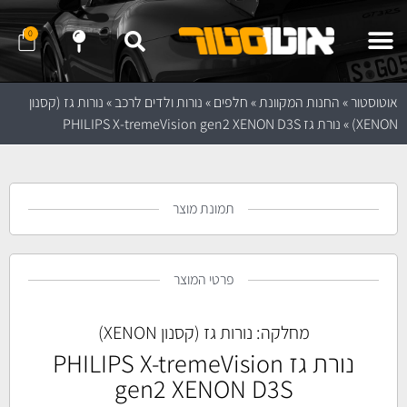
0
שלח לנו הודעה ב- WhatApp
שלח לנו הודעה ב- Telegram
נווט לחנות באמצעות Waze
נווט לחנות באמצעות Google Maps
אוטוסטור
»
החנות המקוונת
»
חלפים
»
נורות ולדים לרכב
»
נורות גז (קסנון
XENON)
»
נורת גז PHILIPS X-tremeVision gen2 XENON D3S
תמונת מוצר
פרטי המוצר
מחלקה:
נורות גז (קסנון XENON)
נורת גז PHILIPS X-tremeVision
gen2 XENON D3S