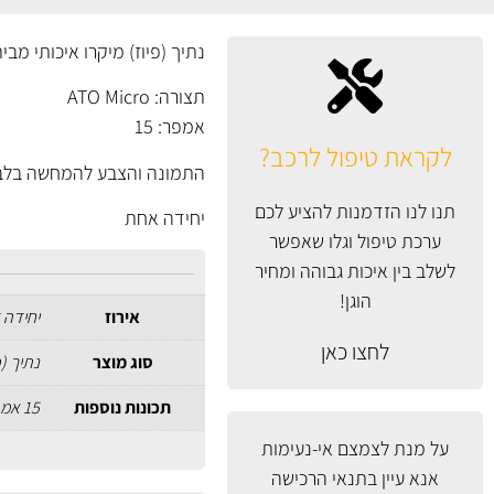
נתיך (פיוז) מיקרו איכותי מבית WURTH גרמני
תצורה: ATO Micro
אמפר: 15
לקראת טיפול לרכב?
התמונה והצבע להמחשה בלב
תנו לנו הזדמנות להציע לכם
יחידה אחת
ערכת טיפול וגלו שאפשר
לשלב בין איכות גבוהה ומחיר
הוגן!
אירוז
יחידה 
לחצו כאן
סוג מוצר
נתיך (פיוז
תכונות נוספות
15 אמפר
על מנת לצמצם אי-נעימות
אנא עיין
בתנאי הרכישה