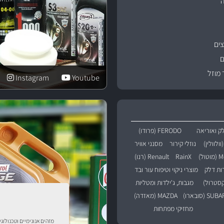
ים
ם
 מוזל
Instagram
Youtube
ק ואוריאה
FERODO (פרודו)
נוזלי קירור
מסנני אוויר
טול)
RainX
Renault (רנו)
רות דלק
מוצרי ניקוי וטיפוח עור ובד
מגבות, ג'ילדות ומטליות
SU (סובארו)
MAZDA (מאזדה)
מחזיקי מפתחות
מזהים אנונימיים וטכנולוג