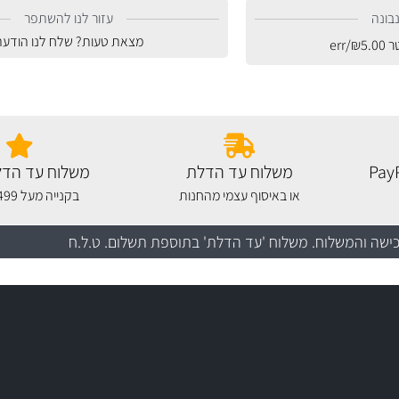
בונה
עזור לנו להשתפר
מצאת טעות? שלח לנו הודעה
טר
5.00
₪
/err
משלוח עד הדלת
משלוח עד הדל
או באיסוף עצמי מהחנות
בקנייה מעל 499 שקלים
כישה והמשלוח
. משלוח 'עד הדלת' בתוספת תשלום. ט.ל.ח