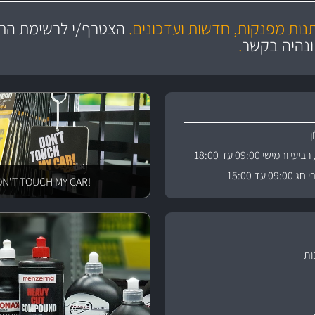
מקצועיות
יותר מ- 400 מוצרי טיפוח לרכב
מחלקת המסננים שלנו עשירה וכוללת מסננים מקוריים ומסננים של MANN ו- MAHLE
ושירות מצויין
בקרו במחלקת מוצרי טיפוח 
תנות מפנקות, חדשות ועדכונים.
הצטרף/י לרשימת התפ
ניה
והי
ונהיה בקשר
.
וחמישי 09:00 עד 18:00
 עד 15:00
!DON'T TOUCH MY CAR
ות