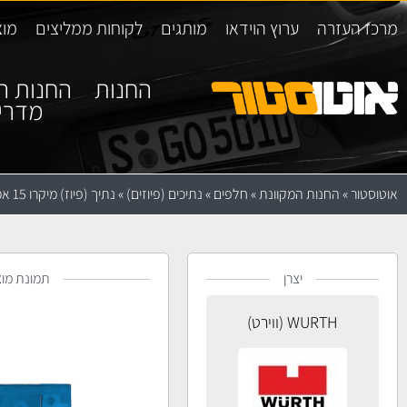
מרכז העזרה
ערוץ הוידאו
מותגים
לקוחות ממליצים
מוצ
החנות
החנות ה
מדרי
אוטוסטור
»
החנות המקוונת
»
חלפים
»
נתיכים (פיוזים)
»
נתיך (פיוז) מיקרו 15 אמפר WURTH
יצרן
תמונת מוצ
WURTH (ווירט)