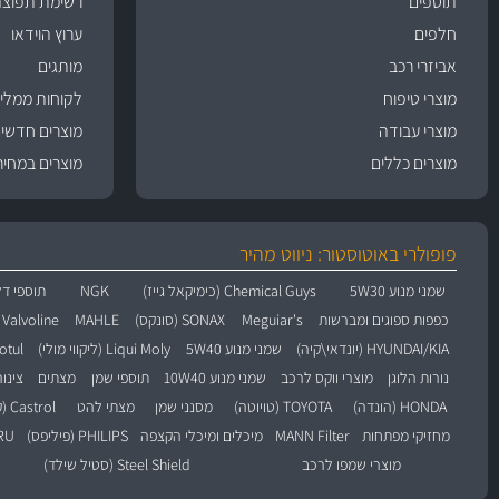
תוספים
רשימת תפוצה
חלפים
ערוץ הוידאו
אביזרי רכב
מותגים
מוצרי טיפוח
לקוחות ממליצ
מוצרי עבודה
מוצרים חדשי
מוצרים כללים
מוצרים במחיר
פופולרי באוטוסטור: ניווט מהיר
שמני מנוע 5W30
Chemical Guys (כימיקאל גייז)
NGK
תוספי דל
כפפות ספוגים ומברשות
Meguiar's
SONAX (סונקס)
MAHLE
Valvoline (וולוולין)
HYUNDAI/KIA (יונדאי\קיה)
שמני מנוע 5W40
Liqui Moly (ליקווי מולי)
Motul (מו
נורות הלוגן
מוצרי ווקס לרכב
שמני מנוע 10W40
תוספי שמן
מצתים
צינו
HONDA (הונדה)
TOYOTA (טויוטה)
מסנני שמן
מצתי להט
Castrol (קסטרול)
מחזיקי מפתחות
MANN Filter
מיכלים ומיכלי הקצפה
PHILIPS (פיליפס)
BARU
מוצרי שמפו לרכב
Steel Shield (סטיל שילד)