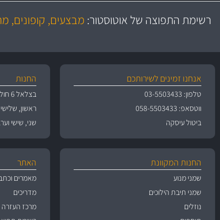
משלוח מהיר
יותר מ- 500 מסנני שמן, אוויר, דלק וקבינה
כותיות במחיר
באמצעות צ'יטה
רשימת התפוצה של אוטוסטור:
מבצעים, קופונים, מ
משלוחים
גרמ
אנחנו זמינים לשירותכם
החנות
טלפון: 03-5503433
בצלאל 6 חולון
ווטסאפ: 058-5503433
ראשון, שלישי, רביעי 
ביטול עיסקה
שני, שישי וערבי חג 09:00
החנות המקוונת
האתר
שמני מנוע
מאמרים וכתב
שמני תיבת הילוכים
מדריכים
נוזלים
מרכז העזרה