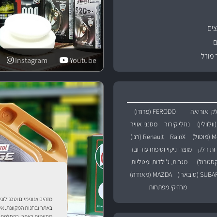
ים
ם
 מוזל
Instagram
Youtube
ק ואוריאה
FERODO (פרודו)
נוזלי קירור
מסנני אוויר
טול)
RainX
Renault (רנו)
רות דלק
מוצרי ניקוי וטיפוח עור ובד
מגבות, ג'ילדות ומטליות
SU (סובארו)
MAZDA (מאזדה)
מחזיקי מפתחות
מזהים אנונימיים וטכנולוג
באתר ובחנות המקוונת. אי
מסוימות באתר. בהחלטתך 