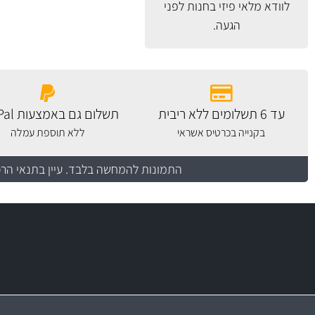
לוודא מלאי פיזי בחנות לפני
הגעה.
עד 6 תשלומים ללא ריבית
תשלום גם באמצעות PayPal
בקנייה בכרטיס אשראי
ללא תוספת עמלה
התמונות להמחשה בלבד.
עיין בתנאי הר
משלוח מהיר
יותר מ- 500 מסנני שמן, אוויר, דלק וקבינה
כותיות במחיר
באמצעות צ'יטה