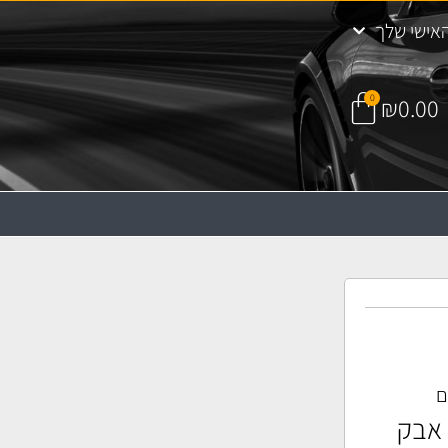
אישי שלך
0
₪
0.00
ם
 אבק