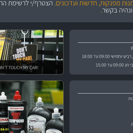
תנות מפנקות, חדשות ועדכונים.
הצטרף/י לרשימת התפ
ניה
והי
ונהיה בקשר
.
וחמישי 09:00 עד 18:00
 עד 15:00
!DON'T TOUCH MY CAR
ות