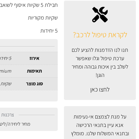
חבילת 5 שקיות איסוף לשואב אבק KARCHER WD3.
שקיות מקוריות
5 יחידות
לקראת טיפול לרכב?
תנו לנו הזדמנות להציע לכם
ערכת טיפול וגלו שאפשר
אירוז
5 יחידות באריזה
לשלב בין איכות גבוהה ומחיר
תאימות
emium
הוגן!
סוג מוצר
שקיות 
לחצו כאן
צרכנות נ
על מנת לצמצם אי-נעימות
מחיר ליחידה/ליט
אנא עיין
בתנאי הרכישה
ובתנאי המשלוח
שלנו. מומלץ