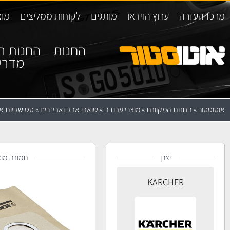
מרכז העזרה
ערוץ הוידאו
מותגים
לקוחות ממליצים
מוצ
החנות
החנות ה
מדרי
אוטוסטור
»
החנות המקוונת
»
מוצרי עבודה
»
שואבי אבק ואביזרים
»
סט שקיות איסוף 
יצרן
תמונת מוצ
KARCHER