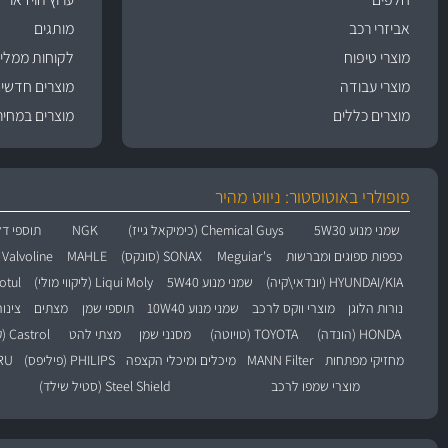
אביזרי רכב
מותגים
מוצרי טיפוח
לקוחות ממליצ
מוצרי עבודה
מוצרים חדשי
מוצרים כללים
מוצרים במחיר
פופולרי באוטוסטור: ניווט מהיר
שמני מנוע 5W30
Chemical Guys (כימיקאל גייז)
NGK
תוספי דל
כפפות ספוגים ומברשות
Meguiar's
SONAX (סונקס)
MAHLE
Valvoline (וולוולין)
HYUNDAI/KIA (יונדאי\קיה)
שמני מנוע 5W40
Liqui Moly (ליקווי מולי)
Motul (מו
נורות הלוגן
מוצרי ווקס לרכב
שמני מנוע 10W40
תוספי שמן
מצתים
צינו
HONDA (הונדה)
TOYOTA (טויוטה)
מסנני שמן
מצתי להט
Castrol (קסטרול)
מחזיקי מפתחות
MANN Filter
מיכלים ומיכלי הקצפה
PHILIPS (פיליפס)
BARU
מוצרי שמפו לרכב
Steel Shield (סטיל שילד)