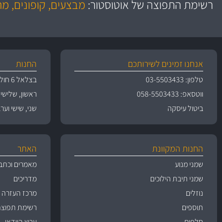
רשימת התפוצה של אוטוסטור:
מבצעים, קופונים, מ
משלוחים
גרמ
אנחנו זמינים לשירותכם
החנות
טלפון: 03-5503433
בצלאל 6 חולון
ווטסאפ: 058-5503433
ראשון, שלישי, רביעי 
ביטול עיסקה
שני, שישי וערבי חג 09:00
החנות המקוונת
האתר
שמני מנוע
מאמרים וכתב
שמני תיבת הילוכים
מדריכים
נוזלים
מרכז העזרה
תוספים
רשימת תפוצה
חלפים
ערוץ הוידאו