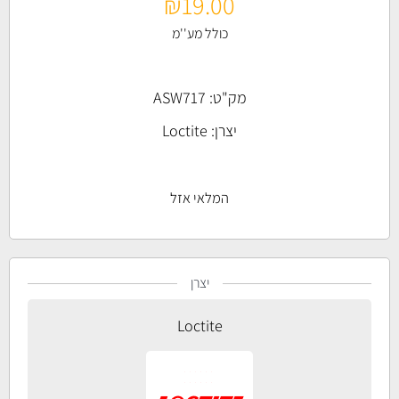
₪
19.00
כולל מע''מ
מק"ט: ASW717
יצרן:
Loctite
המלאי אזל
יצרן
Loctite