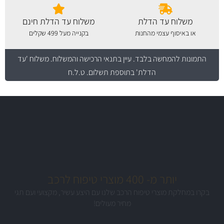
משלוח עד הדלת
משלוח עד הדלת חינם
או באיסוף עצמי מהחנות
בקנייה מעל 499 שקלים
התמונות להמחשה בלבד.
עיין בתנאי הרכישה והמשלוח
. משלוח 'עד
הדלת' בתוספת תשלום. ט.ל.ח
משלוח מהיר
באמצעות צ'יטה
משלוחים
יותר מ- 400 מוצרי טיפוח לרכב
MAN
בקרו במחלקת מוצרי טיפוח הרכב שלנו עם היצע עשיר, מקצועי ועם תגי