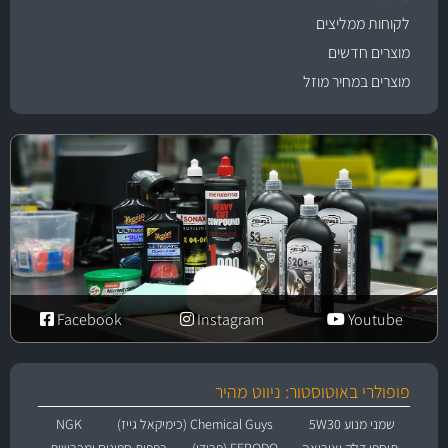
לקוחות ממליצים
מוצרים חדשים
מוצרים במחיר מוזל
Facebook
Instagram
Youtube
פופולרי באוטוסטור: ניווט מהיר
שמני מנוע 5W30
Chemical Guys (כימיקאל גייז)
NGK
תוספי דלק ואוריאה
FERODO (פרודו)
כפפות ספוגים ומברשות