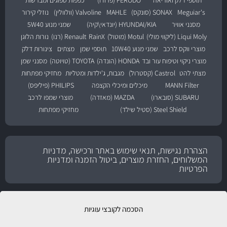
Meguiar's
SONAX (סונקס)
MAHLE
Valvoline (וולוולין)
נוזלי קירור
מסנני אוויר
HYUNDAI/KIA (יונדאי\קיה)
שמני מנוע 5W40
Liqui Moly (ליקווי מולי)
Motul (מוטול)
RainX
Renault (רנו)
נורות הלוגן
מוצרי ווקס לרכב
שמני מנוע 10W40
תוספי שמן
מצתים
צינורות דלק
מוצרי ניקוי וטיפוח עור ובד
HONDA (הונדה)
TOYOTA (טויוטה)
מסנני שמן
מצתי להט
Castrol (קסטרול)
מגבות, ג'ילדות ומטליות
מחזיקי מפתחות
MANN Filter
מיכלים ומיכלי הקצפה
PHILIPS (פיליפס)
SUBARU (סובארו)
MAZDA (מאזדה)
מוצרי שמפו לרכב
Steel Shield (סטיל שילד)
מחזיקי מפתחות
הצהרת נגישות, תנאי שימוש באתר ורכישה, מדניות
המשלוחים, החזרת מוצרים, ביטול הזמנה ומדניות
הפרטיות
הסכמה לקובצי עוגיות