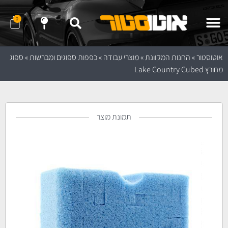
0
שלח לנו הודעה ב- WhatApp
שלח לנו הודעה ב- Telegram
נווט לחנות באמצעות Waze
נווט לחנות באמצעות Google Maps
אוטוסטור
»
החנות המקוונת
»
מוצרי עבודה
»
כפפות ספוגים ומברשות
»
ספוג
מחורץ Lake Country Cubed
תמונת מוצר