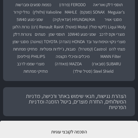
תוספי דלק ואוריאה
FERODO (פרודו)
כפפות ספוגים ומברשות
Meguiar's
SONAX (סונקס)
MAHLE
Valvoline (וולוולין)
נוזלי קירור
מסנני אוויר
HYUNDAI/KIA (יונדאי\קיה)
שמני מנוע 5W40
Liqui Moly (ליקווי מולי)
Motul (מוטול)
RainX
Renault (רנו)
נורות הלוגן
מוצרי ווקס לרכב
שמני מנוע 10W40
תוספי שמן
מצתים
צינורות דלק
מוצרי ניקוי וטיפוח עור ובד
HONDA (הונדה)
TOYOTA (טויוטה)
מסנני שמן
מצתי להט
Castrol (קסטרול)
מגבות, ג'ילדות ומטליות
מחזיקי מפתחות
MANN Filter
מיכלים ומיכלי הקצפה
PHILIPS (פיליפס)
SUBARU (סובארו)
MAZDA (מאזדה)
מוצרי שמפו לרכב
Steel Shield (סטיל שילד)
מחזיקי מפתחות
הצהרת נגישות, תנאי שימוש באתר ורכישה, מדניות
המשלוחים, החזרת מוצרים, ביטול הזמנה ומדניות
הפרטיות
הסכמה לקובצי עוגיות