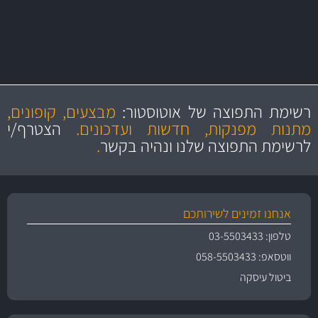
יותר מ- 500 מסנני שמן, אוויר, דלק וקבינה
מחלקת המסננים שלנו עשירה וכוללת מסננים מקוריים ומסננים של MANN
ו- MAHLE גרמניה
מקצועיות
מחירים
הוגנים
ושירות מצויין
רשימת התפוצה של אוטוסטור:
מבצעים, קופונים,
והיצע מוצרים איכותי
מתנות מפנקות, חדשות ועדכונים.
הצטרף/י
לרשימת התפוצה שלנו ונהיה בקשר
.
אנחנו זמינים לשירותכם
טלפון: 03-5503433
ווטסאפ: 058-5503433
ביטול עיסקה