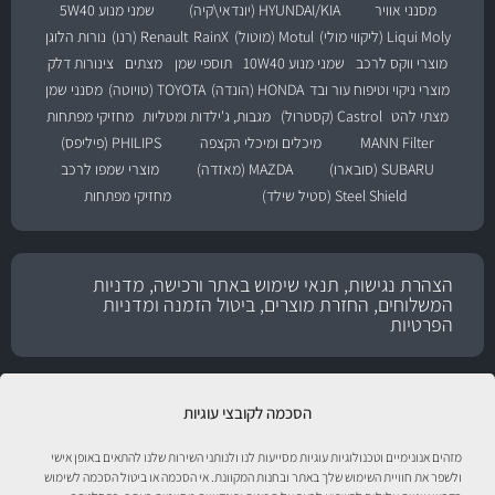
מסנני אוויר
HYUNDAI/KIA (יונדאי\קיה)
שמני מנוע 5W40
Liqui Moly (ליקווי מולי)
Motul (מוטול)
RainX
Renault (רנו)
נורות הלוגן
מוצרי ווקס לרכב
שמני מנוע 10W40
תוספי שמן
מצתים
צינורות דלק
מוצרי ניקוי וטיפוח עור ובד
HONDA (הונדה)
TOYOTA (טויוטה)
מסנני שמן
מצתי להט
Castrol (קסטרול)
מגבות, ג'ילדות ומטליות
מחזיקי מפתחות
MANN Filter
מיכלים ומיכלי הקצפה
PHILIPS (פיליפס)
SUBARU (סובארו)
MAZDA (מאזדה)
מוצרי שמפו לרכב
Steel Shield (סטיל שילד)
מחזיקי מפתחות
הצהרת נגישות, תנאי שימוש באתר ורכישה, מדניות
המשלוחים, החזרת מוצרים, ביטול הזמנה ומדניות
הפרטיות
הסכמה לקובצי עוגיות
מזהים אנונימיים וטכנולוגיות עוגיות מסייעות לנו ולנותני השירות שלנו להתאים באופן אישי
ולשפר את חוויית השימוש שלך באתר ובחנות המקוונת. אי הסכמה או ביטול הסכמה לשימוש