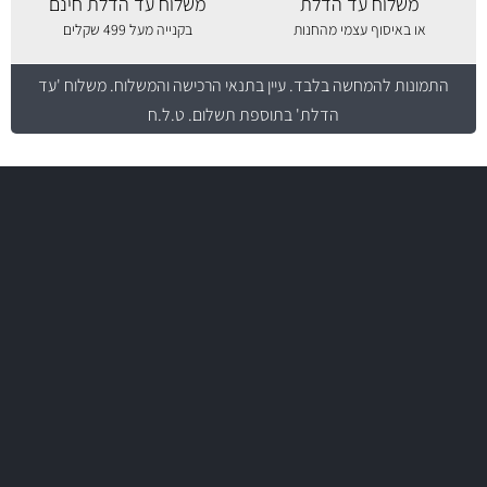
משלוח עד הדלת
משלוח עד הדלת חינם
או באיסוף עצמי מהחנות
בקנייה מעל 499 שקלים
התמונות להמחשה בלבד.
עיין בתנאי הרכישה והמשלוח
. משלוח 'עד
הדלת' בתוספת תשלום. ט.ל.ח
משלוח מהיר
באמצעות צ'יטה
משלוחים
יותר מ- 500 מסנני שמן, אוויר, דלק וקבינה
מחלקת המסננים שלנו עשירה וכוללת מסננים מקוריים ומסננים של MANN
ו- MAHLE גרמניה