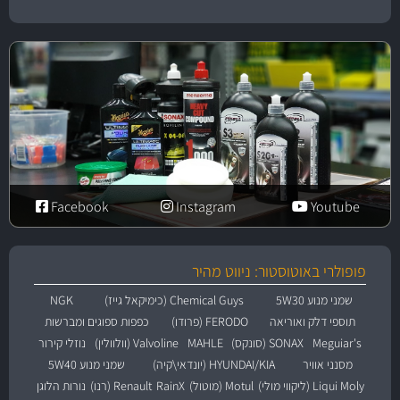
Facebook
Instagram
Youtube
פופולרי באוטוסטור: ניווט מהיר
שמני מנוע 5W30
Chemical Guys (כימיקאל גייז)
NGK
תוספי דלק ואוריאה
FERODO (פרודו)
כפפות ספוגים ומברשות
Meguiar's
SONAX (סונקס)
MAHLE
Valvoline (וולוולין)
נוזלי קירור
מסנני אוויר
HYUNDAI/KIA (יונדאי\קיה)
שמני מנוע 5W40
Liqui Moly (ליקווי מולי)
Motul (מוטול)
RainX
Renault (רנו)
נורות הלוגן