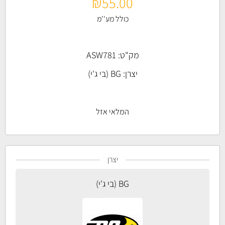
₪
55.00
כולל מע''מ
מק"ט: ASW781
יצרן:
BG (בי ג'י)
המלאי אזל
יצרן
BG (בי ג'י)