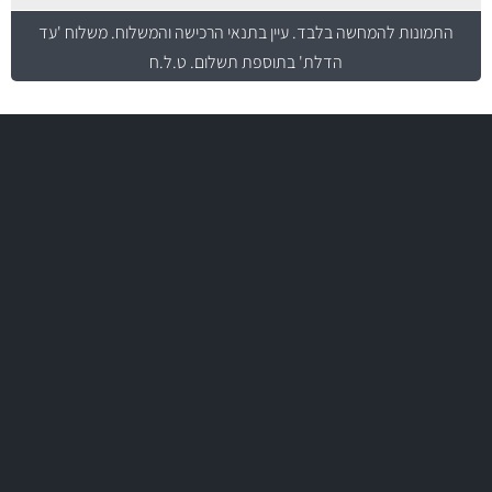
התמונות להמחשה בלבד.
עיין בתנאי הרכישה והמשלוח
. משלוח 'עד
הדלת' בתוספת תשלום. ט.ל.ח
משלוח מהיר
באמצעות צ'יטה
משלוחים
יותר מ- 500 מסנני שמן, אוויר, דלק וקבינה
מחלקת המסננים שלנו עשירה וכוללת מסננים מקוריים ומסננים של MANN
ו- MAHLE גרמניה