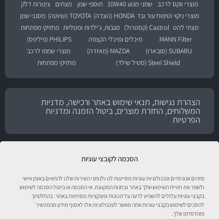
מוצרי ווקס לרכב
שמני מנוע 10W40
תוספי שמן
מצתים
צינורות דלק
מוצרי ניקוי וטיפוח עור ובד
HONDA (הונדה)
TOYOTA (טויוטה)
מסנני שמן
מצתי להט
Castrol (קסטרול)
מגבות, ג'ילדות ומטליות
מחזיקי מפתחות
MANN Filter
מיכלים ומיכלי הקצפה
PHILIPS (פיליפס)
SUBARU (סובארו)
MAZDA (מאזדה)
מוצרי שמפו לרכב
Steel Shield (סטיל שילד)
מחזיקי מפתחות
הצהרת נגישות, תנאי שימוש באתר ורכישה, מדניות
המשלוחים, החזרת מוצרים, ביטול הזמנה ומדניות
הפרטיות
הסכמה לקובצי עוגיות
מזהים אנונימיים וטכנולוגיות עוגיות מסייעות לנו ולנותני השירות שלנו להתאים באופן אישי
ולשפר את חוויית השימוש שלך באתר ובחנות המקוונת. אי הסכמה או ביטול הסכמה לשימוש
בקבצי עוגיות עלולים להשפיע לרעה על תכונות ופונקציות מסוימות באתר. בהחלטתך
להסכים לשימוש בקבצי עוגיות אתה מאשר לטכנולוגיות אלו לאסוף מידע מהמכשיר
ומהדפדפן שלך.
טיפול לרכב עם אוטוסטור!