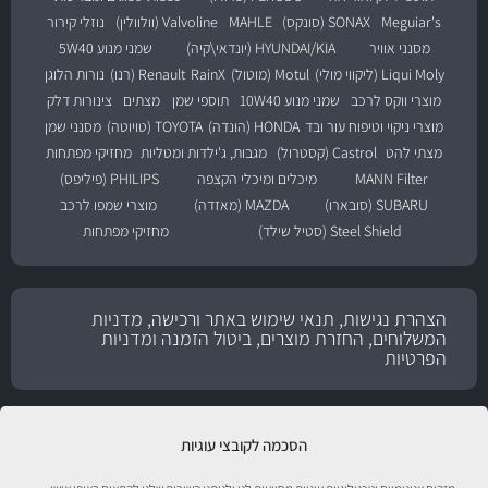
Meguiar's
SONAX (סונקס)
MAHLE
Valvoline (וולוולין)
נוזלי קירור
מסנני אוויר
HYUNDAI/KIA (יונדאי\קיה)
שמני מנוע 5W40
Liqui Moly (ליקווי מולי)
Motul (מוטול)
RainX
Renault (רנו)
נורות הלוגן
מוצרי ווקס לרכב
שמני מנוע 10W40
תוספי שמן
מצתים
צינורות דלק
מוצרי ניקוי וטיפוח עור ובד
HONDA (הונדה)
TOYOTA (טויוטה)
מסנני שמן
מצתי להט
Castrol (קסטרול)
מגבות, ג'ילדות ומטליות
מחזיקי מפתחות
MANN Filter
מיכלים ומיכלי הקצפה
PHILIPS (פיליפס)
SUBARU (סובארו)
MAZDA (מאזדה)
מוצרי שמפו לרכב
Steel Shield (סטיל שילד)
מחזיקי מפתחות
הצהרת נגישות, תנאי שימוש באתר ורכישה, מדניות
המשלוחים, החזרת מוצרים, ביטול הזמנה ומדניות
הפרטיות
הסכמה לקובצי עוגיות