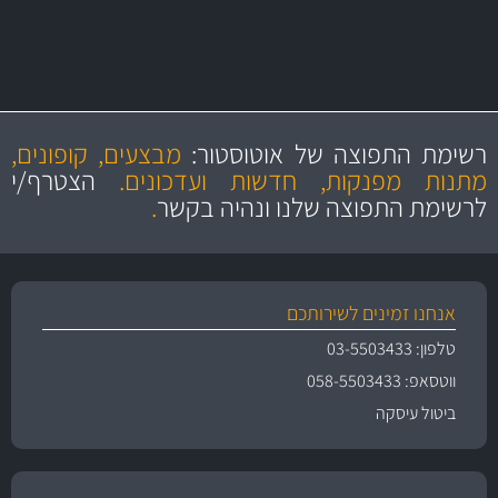
MAN
בקרו במחלקת מוצרי טיפוח הרכב שלנו עם היצע עשיר, מקצועי ועם תגי
מחיר מעולים!
מקצועיות
מחירים
הוגנים
ושירות מצויין
רשימת התפוצה של אוטוסטור:
מבצעים, קופונים,
והיצע מוצרים איכותי
מתנות מפנקות, חדשות ועדכונים.
הצטרף/י
לרשימת התפוצה שלנו ונהיה בקשר
.
אנחנו זמינים לשירותכם
טלפון: 03-5503433
ווטסאפ: 058-5503433
ביטול עיסקה