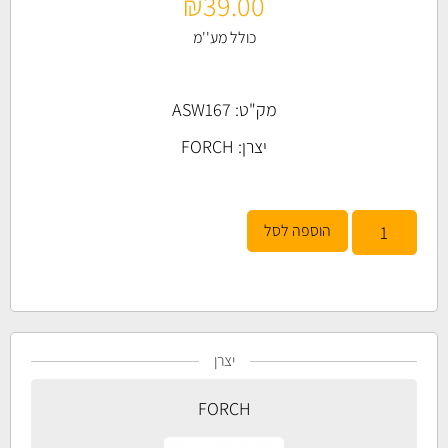
₪
39.00
כולל מע''מ
מק"ט: ASW167
יצרן:
FORCH
הוספה לסל
יצרן
FORCH