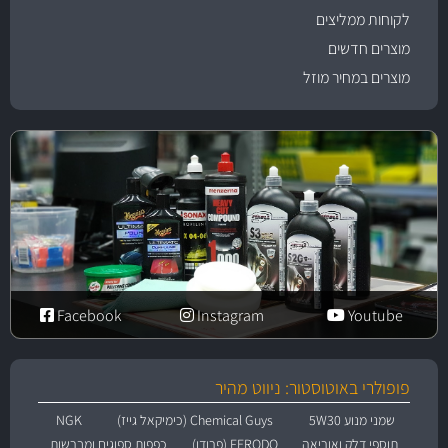
לקוחות ממליצים
מוצרים חדשים
מוצרים במחיר מוזל
Facebook
Instagram
Youtube
פופולרי באוטוסטור: ניווט מהיר
שמני מנוע 5W30
Chemical Guys (כימיקאל גייז)
NGK
תוספי דלק ואוריאה
FERODO (פרודו)
כפפות ספוגים ומברשות