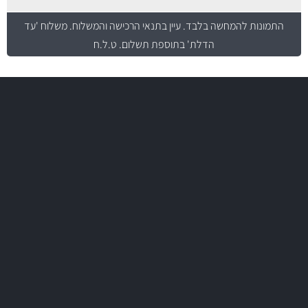
התמונות להמחשה בלבד.
עיין בתנאי הרכישה והמשלוח
. משלוח 'עד
הדלת' בתוספת תשלום. ט.ל.ח
משלוח מהיר
באמצעות צ'יטה
משלוחים
יותר מ- 500 מסנני שמן, אוויר, דלק וקבינה
מחלקת המסננים שלנו עשירה וכוללת מסננים מקוריים ומסננים של MANN
ו- MAHLE גרמניה