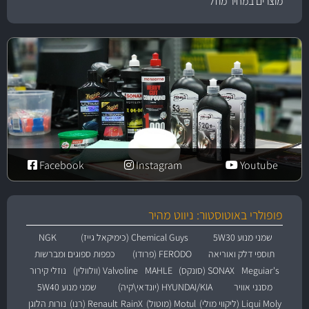
מוצרים במחיר מוזל
Facebook
Instagram
Youtube
פופולרי באוטוסטור: ניווט מהיר
שמני מנוע 5W30
Chemical Guys (כימיקאל גייז)
NGK
תוספי דלק ואוריאה
FERODO (פרודו)
כפפות ספוגים ומברשות
Meguiar's
SONAX (סונקס)
MAHLE
Valvoline (וולוולין)
נוזלי קירור
מסנני אוויר
HYUNDAI/KIA (יונדאי\קיה)
שמני מנוע 5W40
Liqui Moly (ליקווי מולי)
Motul (מוטול)
RainX
Renault (רנו)
נורות הלוגן