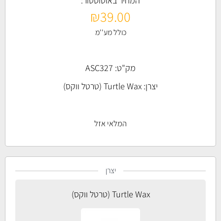
המחיר באוטוסטור:
₪
39.00
כולל מע''מ
מק"ט: ASC327
יצרן:
Turtle Wax (טרטל ווקס)
המלאי אזל
יצרן
Turtle Wax (טרטל ווקס)