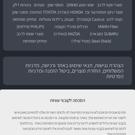
מוצרי ווקס לרכב
שמני מנוע 10W40
תוספי שמן
מצתים
צינורות דלק
מוצרי ניקוי וטיפוח עור ובד
HONDA (הונדה)
TOYOTA (טויוטה)
מסנני שמן
מצתי להט
Castrol (קסטרול)
מגבות, ג'ילדות ומטליות
מחזיקי מפתחות
MANN Filter
מיכלים ומיכלי הקצפה
PHILIPS (פיליפס)
SUBARU (סובארו)
MAZDA (מאזדה)
מוצרי שמפו לרכב
Steel Shield (סטיל שילד)
מחזיקי מפתחות
הצהרת נגישות, תנאי שימוש באתר ורכישה, מדניות
המשלוחים, החזרת מוצרים, ביטול הזמנה ומדניות
הפרטיות
הסכמה לקובצי עוגיות
מזהים אנונימיים וטכנולוגיות עוגיות מסייעות לנו ולנותני השירות שלנו להתאים באופן אישי
ולשפר את חוויית השימוש שלך באתר ובחנות המקוונת. אי הסכמה או ביטול הסכמה לשימוש
בקבצי עוגיות עלולים להשפיע לרעה על תכונות ופונקציות מסוימות באתר. בהחלטתך
להסכים לשימוש בקבצי עוגיות אתה מאשר לטכנולוגיות אלו לאסוף מידע מהמכשיר
ומהדפדפן שלך.
טיפול לרכב עם אוטוסטור!