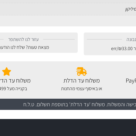
יליקון
בונה
עזור לנו להשתפר
מצאת טעות? שלח לנו הודעה
ר
33.00
₪
/err
משלוח עד הדלת
משלוח עד הדל
או באיסוף עצמי מהחנות
בקנייה מעל 499 שקלים
כישה והמשלוח
. משלוח 'עד הדלת' בתוספת תשלום. ט.ל.ח