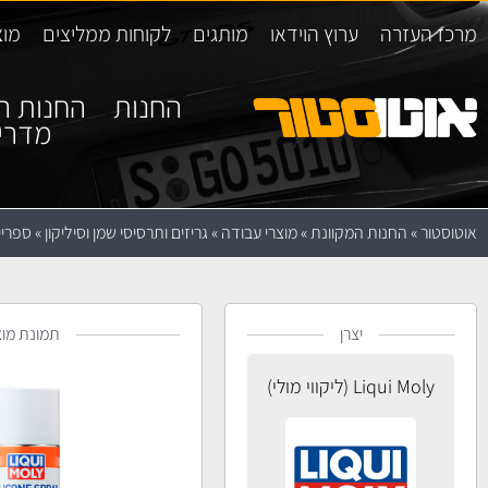
מרכז העזרה
ערוץ הוידאו
מותגים
לקוחות ממליצים
מוצ
החנות
החנות ה
מדרי
אוטוסטור
»
החנות המקוונת
»
מוצרי עבודה
»
גריזים ותרסיסי שמן וסיליקון
»
ספריי סי
יצרן
תמונת מוצ
Liqui Moly (ליקווי מולי)