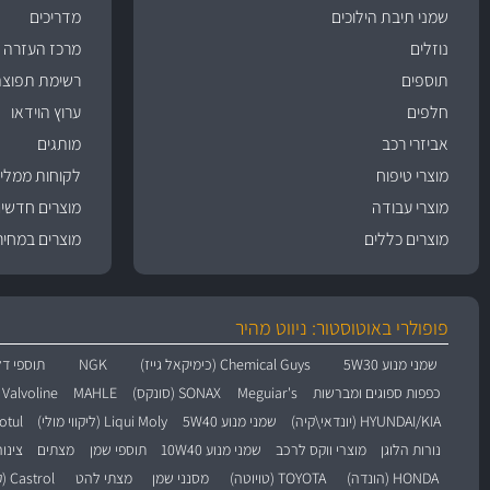
שמני תיבת הילוכים
מדריכים
נוזלים
מרכז העזרה
תוספים
רשימת תפוצה
חלפים
ערוץ הוידאו
אביזרי רכב
מותגים
מוצרי טיפוח
לקוחות ממליצ
מוצרי עבודה
מוצרים חדשי
מוצרים כללים
מוצרים במחיר
פופולרי באוטוסטור: ניווט מהיר
שמני מנוע 5W30
Chemical Guys (כימיקאל גייז)
NGK
תוספי דל
כפפות ספוגים ומברשות
Meguiar's
SONAX (סונקס)
MAHLE
Valvoline (וולוולין)
HYUNDAI/KIA (יונדאי\קיה)
שמני מנוע 5W40
Liqui Moly (ליקווי מולי)
Motul (מו
נורות הלוגן
מוצרי ווקס לרכב
שמני מנוע 10W40
תוספי שמן
מצתים
צינו
HONDA (הונדה)
TOYOTA (טויוטה)
מסנני שמן
מצתי להט
Castrol (קסטרול)