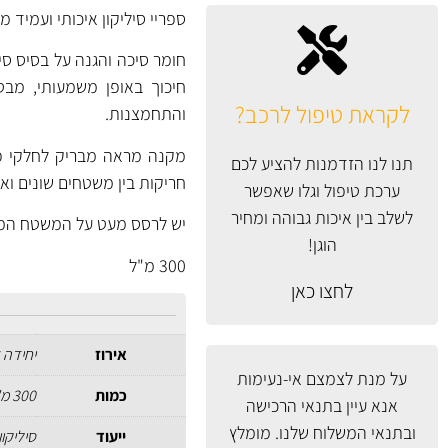
ספריי סיליקון איכותי ועמיד מבית Liqui Moly ג
חומר סיכה והגנה על בסיס סי
חיכוך באופן משמעותי, מבטל
לקראת טיפול לרכב?
והתחמצנות.
מקנה מראה מבריק לחלקי פלס
תנו לנו הזדמנות להציע לכם
חריקות בין משטחים שונים ואי
ערכת טיפול וגלו שאפשר
לשלב בין איכות גבוהה ומחיר
יש לרסס מעט על המשטח המיוע
הוגן!
300 מ"ל
לחצו כאן
אירוז
יחידה 
על מנת לצמצם אי-נעימות
כמות
300 מ"ל
אנא עיין
בתנאי הרכישה
ובתנאי המשלוח
שלנו. מומלץ
ייעוד
סיליקון