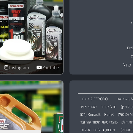
ים
ם
 מוזל
Instagram
Youtube
ק ואוריאה
FERODO (פרודו)
נוזלי קירור
מסנני אוויר
טול)
RainX
Renault (רנו)
רות דלק
מוצרי ניקוי וטיפוח עור ובד
מגבות, ג'ילדות ומטליות