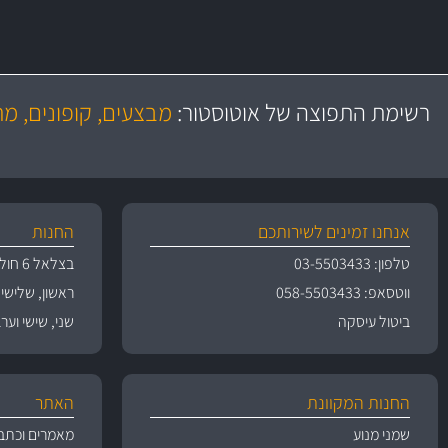
משלוח מהיר
יותר מ- 500 מסנני שמן, אוויר, דלק וקבינה
כותיות במחיר
באמצעות צ'יטה
רשימת התפוצה של אוטוסטור:
מבצעים, קופונים, מ
משלוחים
גרמ
אנחנו זמינים לשירותכם
החנות
טלפון: 03-5503433
בצלאל 6 חולון
ווטסאפ: 058-5503433
ראשון, שלישי, רביעי 
ביטול עיסקה
שני, שישי וערבי חג 09:00
החנות המקוונת
האתר
שמני מנוע
מאמרים וכתב