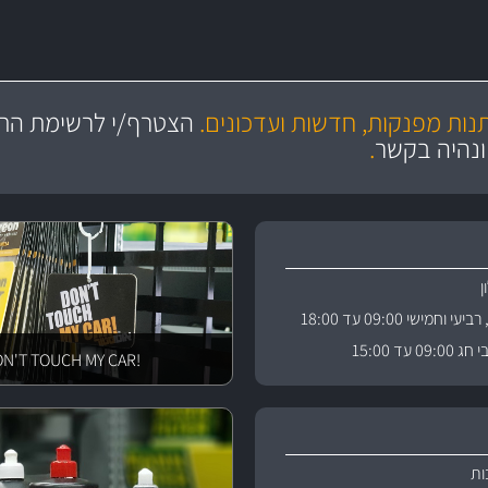
מקצועיות
יותר מ- 400 מוצרי טיפוח לרכב
מחלקת המסננים שלנו עשירה וכוללת מסננים מקוריים ומסננים של MANN ו- MAHLE
ושירות מצויין
בקרו במחלקת מוצרי טיפוח 
תנות מפנקות, חדשות ועדכונים.
הצטרף/י לרשימת התפ
ניה
והי
ונהיה בקשר
.
וחמישי 09:00 עד 18:00
 עד 15:00
!DON'T TOUCH MY CAR
ות