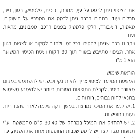
את הציפוי ניתן לרסס על עץ, מתכת, זכוכית, פלסטיק, בטון, נייר,
חבלים ועוד. בתחום הרכב ניתן לרסס את הספריי על חישוקים,
טאסות, דש-בורד, חלקי פלסטיק בפנים הרכב, טמבונים, מראות
ועוד.
ויתרונו בכך שניתן להסירו בכל זמן ולחזור למקור או לצפות בגוון
אחר. הציפוי מתייבש באוויר תוך 30 דקות ושטח הכיסוי המשוער
הוא 1 מ"ר.
הוראות שימוש:
המשטח המיועד לציפוי צריך להיות נקי ויבש. יש להשתמש במקום
מאוורר היטב. לקבלת התוצאות הטובות ביותר יש להימנע משימוש
בתנאי לחות גבוהים, רוח וחום.
1. יש לנער את המיכל נמרצות במשך דקה שלמה לאחר שהכדוריות
נעות בחופשיות.
2. יש להחזיק את המיכל במרחק של 30-40 ס"מ מהמשטח. ע"י
תנועות מצד לצד יש לרסס שכבות החופפות אחת את השניה, עד