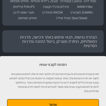
מצתי להט
Castrol (קסטרול)
מגבות, ג'ילדות ומטליות
מחזיקי מפתחות
MANN Filter
מיכלים ומיכלי הקצפה
PHILIPS (פיליפס)
SUBARU (סובארו)
MAZDA (מאזדה)
מוצרי שמפו לרכב
Steel Shield (סטיל שילד)
מחזיקי מפתחות
הצהרת נגישות, תנאי שימוש באתר ורכישה, מדניות
המשלוחים, החזרת מוצרים, ביטול הזמנה ומדניות
הפרטיות
הסכמה לקובצי עוגיות
מזהים אנונימיים וטכנולוגיות עוגיות מסייעות לנו ולנותני השירות שלנו להתאים באופן אישי
ולשפר את חוויית השימוש שלך באתר ובחנות המקוונת. אי הסכמה או ביטול הסכמה לשימוש
בקבצי עוגיות עלולים להשפיע לרעה על תכונות ופונקציות מסוימות באתר. בהחלטתך
להסכים לשימוש בקבצי עוגיות אתה מאשר לטכנולוגיות אלו לאסוף מידע מהמכשיר
טיפול לרכב עם אוטוסטור!
ומהדפדפן שלך.
אפשר