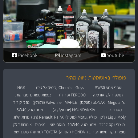
Facebook
Instagram
Youtube
פופולרי באוטוסטור: ניווט מהיר
שמני מנוע 5W30
Chemical Guys (כימיקאל גייז)
NGK
תוספי דלק ואוריאה
FERODO (פרודו)
כפפות ספוגים ומברשות
Meguiar's
SONAX (סונקס)
MAHLE
Valvoline (וולוולין)
נוזלי קירור
מסנני אוויר
HYUNDAI/KIA (יונדאי\קיה)
שמני מנוע 5W40
Liqui Moly (ליקווי מולי)
Motul (מוטול)
RainX
Renault (רנו)
נורות הלוגן
מוצרי ווקס לרכב
שמני מנוע 10W40
תוספי שמן
מצתים
צינורות דלק
מוצרי ניקוי וטיפוח עור ובד
HONDA (הונדה)
TOYOTA (טויוטה)
מסנני שמן