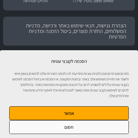
Steel Shield (סטיל שילד)
מחזיקי מפתחות
הצהרת נגישות, תנאי שימוש באתר ורכישה, מדניות
המשלוחים, החזרת מוצרים, ביטול הזמנה ומדניות
הפרטיות
הסכמה לקובצי עוגיות
מזהים אנונימיים וטכנולוגיות עוגיות מסייעות לנו ולנותני השירות שלנו להתאים באופן אישי
ולשפר את חוויית השימוש שלך באתר ובחנות המקוונת. אי הסכמה או ביטול הסכמה לשימוש
בקבצי עוגיות עלולים להשפיע לרעה על תכונות ופונקציות מסוימות באתר. בהחלטתך
להסכים לשימוש בקבצי עוגיות אתה מאשר לטכנולוגיות אלו לאסוף מידע מהמכשיר
ומהדפדפן שלך.
טיפול לרכב עם אוטוסטור!
אפשר
חסום
אוטוסטור - ספורט מוטורי, חלקי חילוף, אביזרים, שמנים, נוזלים, חומרי עבודה ומוצרי
טיפוח לרכב. התמונות להמחשה בלבד. ט.ל.ח. מבית
מ.ה אוטומדיה.