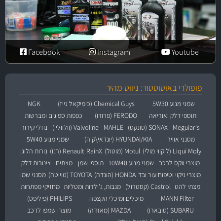
Facebook
Instagram
Youtube
פופולרי באוטוסטור: ניווט מהיר
שמני מנוע 5W30
Chemical Guys (כימיקאל גייז)
NGK
תוספי דלק ואוריאה
FERODO (פרודו)
כפפות ספוגים ומברשות
Meguiar's
SONAX (סונקס)
MAHLE
Valvoline (וולוולין)
נוזלי קירור
מסנני אוויר
HYUNDAI/KIA (יונדאי\קיה)
שמני מנוע 5W40
Liqui Moly (ליקווי מולי)
Motul (מוטול)
RainX
Renault (רנו)
נורות הלוגן
מוצרי ווקס לרכב
שמני מנוע 10W40
תוספי שמן
מצתים
צינורות דלק
מוצרי ניקוי וטיפוח עור ובד
HONDA (הונדה)
TOYOTA (טויוטה)
מסנני שמן
מצתי להט
Castrol (קסטרול)
מגבות, ג'ילדות ומטליות
מחזיקי מפתחות
MANN Filter
מיכלים ומיכלי הקצפה
PHILIPS (פיליפס)
SUBARU (סובארו)
MAZDA (מאזדה)
מוצרי שמפו לרכב