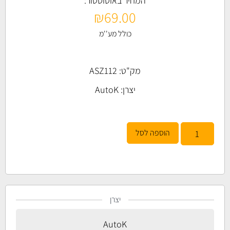
המחיר באוטוסטור:
₪
69.00
כולל מע''מ
מק"ט: ASZ112
יצרן:
AutoK
הוספה לסל
יצרן
AutoK