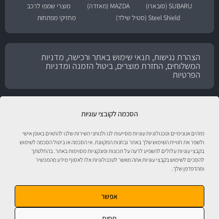
SUBARU (סובארו)
MAZDA (מאזדה)
מוצרי שמפו לרכב
Steel Shield (סטיל שילד)
מחזיקי מפתחות
הצהרת נגישות, תנאי שימוש באתר ורכישה, מדניות
המשלוחים, החזרת מוצרים, ביטול הזמנה ומדניות
הפרטיות
הסכמה לקובצי עוגיות
מזהים אנונימיים וטכנולוגיות עוגיות מסייעות לנו ולנותני השירות שלנו להתאים באופן אישי
ולשפר את חוויית השימוש שלך באתר ובחנות המקוונת. אי הסכמה או ביטול הסכמה לשימוש
בקבצי עוגיות עלולים להשפיע לרעה על תכונות ופונקציות מסוימות באתר. בהחלטתך
להסכים לשימוש בקבצי עוגיות אתה מאשר לטכנולוגיות אלו לאסוף מידע מהמכשיר
ומהדפדפן שלך.
טיפול לרכב עם אוטוסטור!
אפשר
חסום