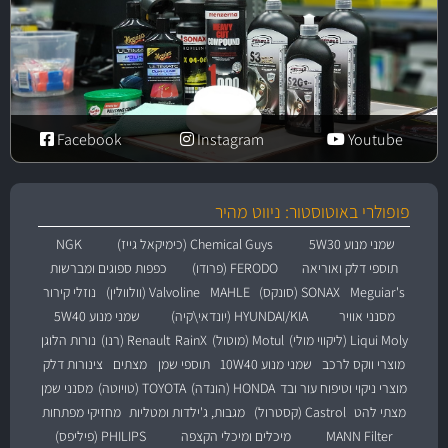
Facebook
Instagram
Youtube
פופולרי באוטוסטור: ניווט מהיר
שמני מנוע 5W30
Chemical Guys (כימיקאל גייז)
NGK
תוספי דלק ואוריאה
FERODO (פרודו)
כפפות ספוגים ומברשות
Meguiar's
SONAX (סונקס)
MAHLE
Valvoline (וולוולין)
נוזלי קירור
מסנני אוויר
HYUNDAI/KIA (יונדאי\קיה)
שמני מנוע 5W40
Liqui Moly (ליקווי מולי)
Motul (מוטול)
RainX
Renault (רנו)
נורות הלוגן
מוצרי ווקס לרכב
שמני מנוע 10W40
תוספי שמן
מצתים
צינורות דלק
מוצרי ניקוי וטיפוח עור ובד
HONDA (הונדה)
TOYOTA (טויוטה)
מסנני שמן
מצתי להט
Castrol (קסטרול)
מגבות, ג'ילדות ומטליות
מחזיקי מפתחות
MANN Filter
מיכלים ומיכלי הקצפה
PHILIPS (פיליפס)