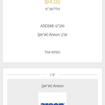
₪
4.00
כולל מע''מ
מק"ט: ASC648
יצרן:
Areon (אראון)
המלאי אזל
יצרן
Areon (אראון)