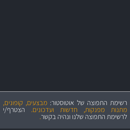
משלוח מהיר
באמצעות צ'יטה
משלוחים
יותר מ- 500 מסנני שמן, אוויר, דלק וקבינה
מחלקת המסננים שלנו עשירה וכוללת מסננים מקוריים ומסננים של MANN
ו- MAHLE גרמניה
מקצועיות
מחירים
הוגנים
ושירות מצויין
רשימת התפוצה של אוטוסטור:
מבצעים, קופונים,
והיצע מוצרים איכותי
מתנות מפנקות, חדשות ועדכונים.
הצטרף/י
לרשימת התפוצה שלנו ונהיה בקשר
.