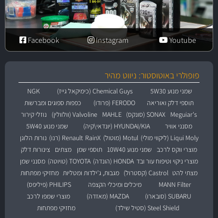
Facebook
Instagram
Youtube
פופולרי באוטוסטור: ניווט מהיר
שמני מנוע 5W30
Chemical Guys (כימיקאל גייז)
NGK
תוספי דלק ואוריאה
FERODO (פרודו)
כפפות ספוגים ומברשות
Meguiar's
SONAX (סונקס)
MAHLE
Valvoline (וולוולין)
נוזלי קירור
מסנני אוויר
HYUNDAI/KIA (יונדאי\קיה)
שמני מנוע 5W40
Liqui Moly (ליקווי מולי)
Motul (מוטול)
RainX
Renault (רנו)
נורות הלוגן
מוצרי ווקס לרכב
שמני מנוע 10W40
תוספי שמן
מצתים
צינורות דלק
מוצרי ניקוי וטיפוח עור ובד
HONDA (הונדה)
TOYOTA (טויוטה)
מסנני שמן
מצתי להט
Castrol (קסטרול)
מגבות, ג'ילדות ומטליות
מחזיקי מפתחות
MANN Filter
מיכלים ומיכלי הקצפה
PHILIPS (פיליפס)
SUBARU (סובארו)
MAZDA (מאזדה)
מוצרי שמפו לרכב
Steel Shield (סטיל שילד)
מחזיקי מפתחות