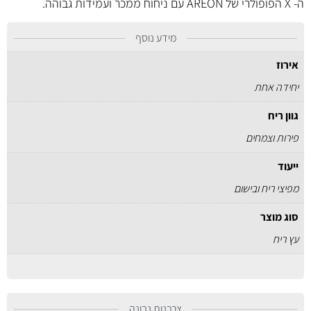
ה- X הפופולרי של AREON עם ניחוח ממכר ועמידות גבוהה.
מידע נוסף
אירוז
יחידה אחת
גוון ריח
פירות וצמחים
ייעוד
מפיצי ריח ובישום
סוג מוצר
עץ ריח
צרכנות נבונה