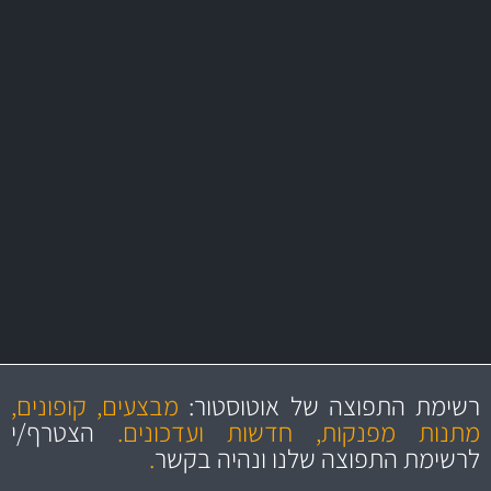
משלוח מהיר
באמצעות צ'יטה
משלוחים
יותר מ- 400 מוצרי טיפוח לרכב
MAN
בקרו במחלקת מוצרי טיפוח הרכב שלנו עם היצע עשיר, מקצועי ועם תגי
מחיר מעולים!
מקצועיות
מחירים
הוגנים
ושירות מצויין
רשימת התפוצה של אוטוסטור:
מבצעים, קופונים,
והיצע מוצרים איכותי
מתנות מפנקות, חדשות ועדכונים.
הצטרף/י
לרשימת התפוצה שלנו ונהיה בקשר
.