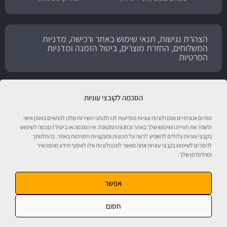
הצהרת נגישות, תנאי שימוש באתר ורכישה, מדניות
המשלוחים, החזרת מוצרים, ביטול הזמנה ומדניות
הפרטיות
הסכמה לקובצי עוגיות
מזהים אנונימיים וטכנולוגיות עוגיות מסייעות לנו ולנותני השירות שלנו להתאים באופן אישי
ולשפר את חוויית השימוש שלך באתר ובחנות המקוונת. אי הסכמה או ביטול הסכמה לשימוש
בקבצי עוגיות עלולים להשפיע לרעה על תכונות ופונקציות מסוימות באתר. בהחלטתך
להסכים לשימוש בקבצי עוגיות אתה מאשר לטכנולוגיות אלו לאסוף מידע מהמכשיר
ומהדפדפן שלך.
טיפול לרכב עם אוטוסטור!
אפשר
חסום
אוטוסטור - ספורט מוטורי, חלקי חילוף, אביזרים, שמנים, נוזלים, חומרי עבודה ומוצרי
טיפוח לרכב. התמונות להמחשה בלבד. ט.ל.ח. מבית
מ.ה אוטומדיה.