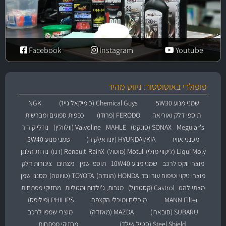
Facebook
Instagram
Youtube
פופולרי באוטוסטור: ניווט מהיר
שמני מנוע 5W30
Chemical Guys (כימיקאל גייז)
NGK
תוספי דלק ואוריאה
FERODO (פרודו)
כפפות ספוגים ומברשות
Meguiar's
SONAX (סונקס)
MAHLE
Valvoline (וולוולין)
נוזלי קירור
מסנני אוויר
HYUNDAI/KIA (יונדאי\קיה)
שמני מנוע 5W40
Liqui Moly (ליקווי מולי)
Motul (מוטול)
RainX
Renault (רנו)
נורות הלוגן
מוצרי ווקס לרכב
שמני מנוע 10W40
תוספי שמן
מצתים
צינורות דלק
מוצרי ניקוי וטיפוח עור ובד
HONDA (הונדה)
TOYOTA (טויוטה)
מסנני שמן
מצתי להט
Castrol (קסטרול)
מגבות, ג'ילדות ומטליות
מחזיקי מפתחות
MANN Filter
מיכלים ומיכלי הקצפה
PHILIPS (פיליפס)
SUBARU (סובארו)
MAZDA (מאזדה)
מוצרי שמפו לרכב
Steel Shield (סטיל שילד)
מחזיקי מפתחות