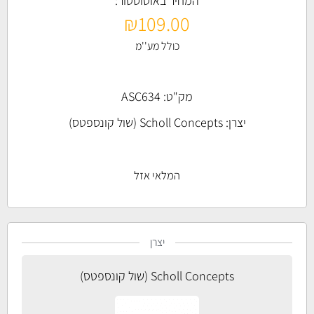
המחיר באוטוסטור:
₪
109.00
כולל מע''מ
מק"ט: ASC634
יצרן:
Scholl Concepts (שול קונספטס)
המלאי אזל
יצרן
Scholl Concepts (שול קונספטס)