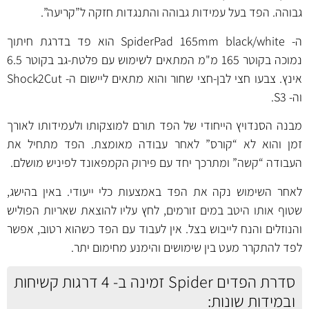
גבוהה. הפד בעל עמידות גבוהה והתנגדות חזקה ל”קריעה”.
ה- SpiderPad 165mm black/white הוא פד בדרגת חיתוך
נמוכה בקוטר 165 מ"מ המתאים לשימוש עם פלטת-גב בקוטר 6.5
אינץ. צבעו חצי לבן-חצי שחור והוא מתאים ליישום ה- Shock2Cut
וה- S3.
מבנה הסנדויץ הייחודי של הפד תורם למוצקותו ולעמידותו לאורך
זמן והוא לא “קורס” לאחר עבודה מאומצת. הפד מתחיל את
העבודה “קשה” ומתרכך יחד עם פירוק הקמפאונד לפיניש מושלם.
לאחר השימוש נקה את הפד באמצעות כלי ייעודי. באין בהישג,
שטוף אותו היטב במים זורמים, לחץ עליו להוצאת שאריות הפוליש
והנוזלים והנח לייבוש בצל. אין לעבוד עם הפד כשהוא רטוב, אפשר
לפד להתקרר מעט בין שימושים והימנע מחימום יתר.
סדרת הפדים Spider זמינה ב- 4 דרגות קשיחות
ובמידות שונות: