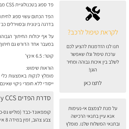
פד ספוג בטכנולוגיית CSS מבית Lake Country המאופיינת בספיגה מועטה של הפוליש לצורכי חסכון בחומר.
הפד הכתום עשוי ספוג לחיתוך
בדרגה בינונית ובסווירלים כבד
לקראת טיפול לרכב?
על אף יכולות החיתוך הגבוהו
במעבר אחד הדורש גם חיתוך וגם סיומ
תנו לנו הזדמנות להציע לכם
ערכת טיפול וגלו שאפשר
קוטר: 6.5 אינץ'
לשלב בין איכות גבוהה ומחיר
הוראות שימוש:
הוגן!
מומלץ לנקות באמצעות כלי יי
לחצו כאן
ייסודי ללא חומרי ניקוי שאינם 
סדרת הפדים Lake Country CCS זמינה ב- 5 דרגות קשיחות ובמידות שונות:
על מנת לצמצם אי-נעימות
קומפאונד-כבד (פוליש גס-כ
אנא עיין
בתנאי הרכישה
צבע צהוב, זמין במידה
8 אינץ
ובתנאי המשלוח
שלנו. מומלץ