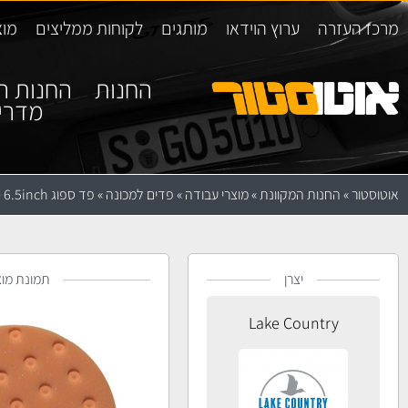
מרכז העזרה
ערוץ הוידאו
מותגים
לקוחות ממליצים
מוצ
החנות
החנות ה
מדרי
אוטוסטור
»
החנות המקוונת
»
מוצרי עבודה
»
פדים למכונה
»
פד ספוג Lake Country CCS Orange 6.5inch
יצרן
תמונת מוצ
Lake Country