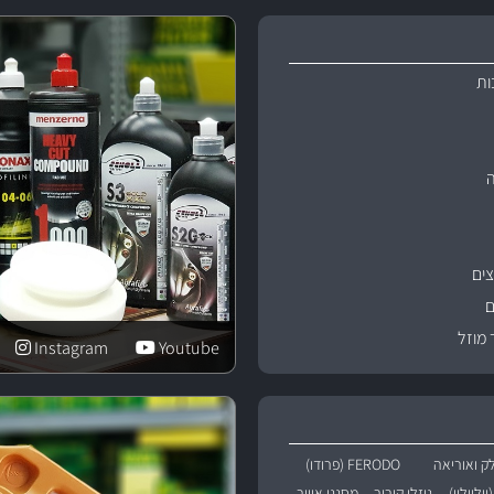
ות
ים
ם
 מוזל
Instagram
Youtube
ק ואוריאה
FERODO (פרודו)
נוזלי קירור
מסנני אוויר