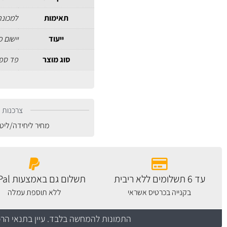
תאימות
למכונה אורבי
ייעוד
יישום 
סוג מוצר
פד ספו
צרכנות נ
מחיר ליחידה/ליט
עד 6 תשלומים ללא ריבית
תשלום גם באמצעות PayPal
בקנייה בכרטיס אשראי
ללא תוספת עמלה
התמונות להמחשה בלבד.
עיין בתנאי הר