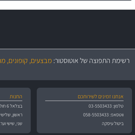
משלוח מהיר
יותר מ- 500 מסנני שמן, אוויר, דלק וקבינה
כותיות במחיר
באמצעות צ'יטה
רשימת התפוצה של אוטוסטור:
מבצעים, קופונים, מ
משלוחים
גרמ
אנחנו זמינים לשירותכם
החנות
טלפון: 03-5503433
בצלאל 6 חולון
ווטסאפ: 058-5503433
ראשון, שלישי, רביעי 
ביטול עיסקה
שני, שישי וערבי חג 09:00