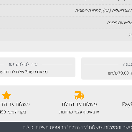
טלית (DA), למכונה רוטורית
פוליש עם מכונה
ג
בונה
עזור לנו להשתפר
מצאת טעות? שלח לנו הודעה
ר
79.00
₪
/err
משלוח עד הדלת
משלוח עד הדל
או באיסוף עצמי מהחנות
בקנייה מעל 499 שקלים
כישה והמשלוח
. משלוח 'עד הדלת' בתוספת תשלום. ט.ל.ח