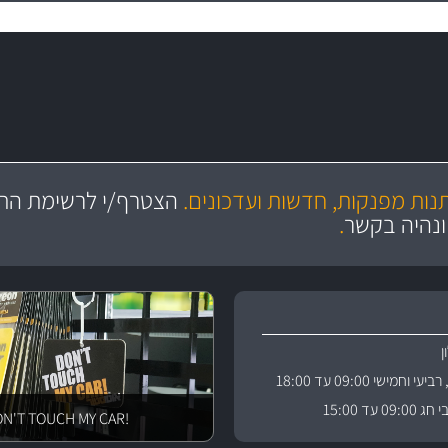
מקצועיות
יותר מ- 400 מוצרי טיפוח לרכב
מחלקת המסננים שלנו עשירה וכוללת מסננים מקוריים ומסננים של MANN ו- MAHLE
ושירות מצויין
בקרו במחלקת מוצרי טיפוח 
תנות מפנקות, חדשות ועדכונים.
הצטרף/י לרשימת התפ
ניה
והי
ונהיה בקשר
.
וחמישי 09:00 עד 18:00
 עד 15:00
!DON'T TOUCH MY CAR