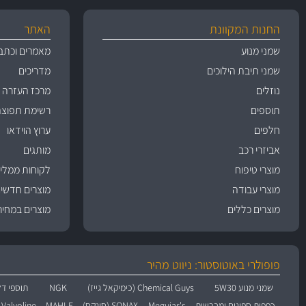
החנות המקוונת
האתר
שמני מנוע
מאמרים וכתב
שמני תיבת הילוכים
מדריכים
נוזלים
מרכז העזרה
תוספים
רשימת תפוצה
חלפים
ערוץ הוידאו
אביזרי רכב
מותגים
מוצרי טיפוח
לקוחות ממליצ
מוצרי עבודה
מוצרים חדשי
מוצרים כללים
מוצרים במחיר
פופולרי באוטוסטור: ניווט מהיר
שמני מנוע 5W30
Chemical Guys (כימיקאל גייז)
NGK
תוספי דל
כפפות ספוגים ומברשות
Meguiar's
SONAX (סונקס)
MAHLE
Valvoline (וולוולין)