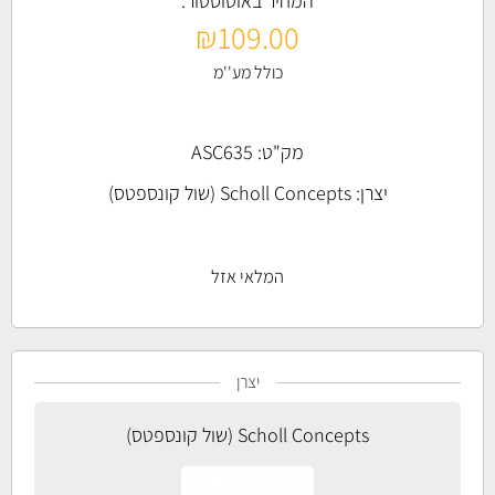
המחיר באוטוסטור:
₪
109.00
כולל מע''מ
מק"ט: ASC635
יצרן:
Scholl Concepts (שול קונספטס)
המלאי אזל
יצרן
Scholl Concepts (שול קונספטס)