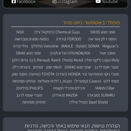
Facebook
Instagram
Youtube
פופולרי באוטוסטור: ניווט מהיר
שמני מנוע 5W30
Chemical Guys (כימיקאל גייז)
NGK
תוספי דלק ואוריאה
FERODO (פרודו)
כפפות ספוגים ומברשות
Meguiar's
SONAX (סונקס)
MAHLE
Valvoline (וולוולין)
נוזלי קירור
מסנני אוויר
HYUNDAI/KIA (יונדאי\קיה)
שמני מנוע 5W40
Liqui Moly (ליקווי מולי)
Motul (מוטול)
RainX
Renault (רנו)
נורות הלוגן
מוצרי ווקס לרכב
שמני מנוע 10W40
תוספי שמן
מצתים
צינורות דלק
מוצרי ניקוי וטיפוח עור ובד
HONDA (הונדה)
TOYOTA (טויוטה)
מסנני שמן
מצתי להט
Castrol (קסטרול)
מגבות, ג'ילדות ומטליות
מחזיקי מפתחות
MANN Filter
מיכלים ומיכלי הקצפה
PHILIPS (פיליפס)
SUBARU (סובארו)
MAZDA (מאזדה)
מוצרי שמפו לרכב
Steel Shield (סטיל שילד)
מחזיקי מפתחות
הצהרת נגישות, תנאי שימוש באתר ורכישה, מדניות
המשלוחים, החזרת מוצרים, ביטול הזמנה ומדניות