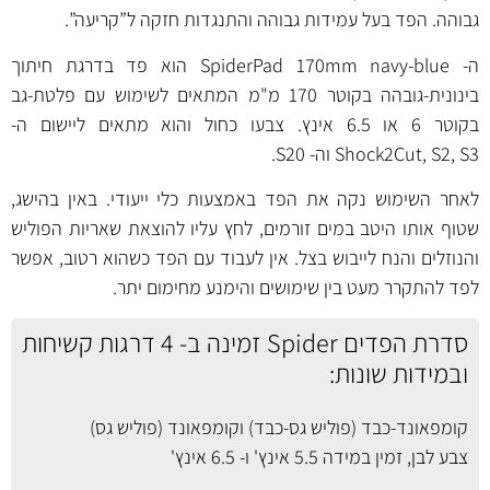
גבוהה. הפד בעל עמידות גבוהה והתנגדות חזקה ל”קריעה”.
ה- SpiderPad 170mm navy-blue הוא פד בדרגת חיתוך
בינונית-גובהה בקוטר 170 מ"מ המתאים לשימוש עם פלטת-גב
בקוטר 6 או 6.5 אינץ. צבעו כחול והוא מתאים ליישום ה-
Shock2Cut, S2, S3 וה- S20.
לאחר השימוש נקה את הפד באמצעות כלי ייעודי. באין בהישג,
שטוף אותו היטב במים זורמים, לחץ עליו להוצאת שאריות הפוליש
והנוזלים והנח לייבוש בצל. אין לעבוד עם הפד כשהוא רטוב, אפשר
לפד להתקרר מעט בין שימושים והימנע מחימום יתר.
סדרת הפדים Spider זמינה ב- 4 דרגות קשיחות
ובמידות שונות:
קומפאונד-כבד (פוליש גס-כבד) וקומפאונד (פוליש גס)
צבע לבן, זמין במידה
5.5 אינץ'
ו-
6.5 אינץ'