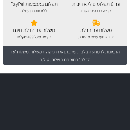
עד 6 תשלומים ללא ריבית
תשלום באמצעות PayPal
בקנייה בכרטיס אשראי
ללא תוספת עמלה
משלוח עד הדלת
משלוח עד הדלת חינם
או באיסוף עצמי מהחנות
בקנייה מעל 499 שקלים
התמונות להמחשה בלבד.
עיין בתנאי הרכישה והמשלוח
. משלוח 'עד
הדלת' בתוספת תשלום. ט.ל.ח
משלוח מהיר
באמצעות צ'יטה
משלוחים