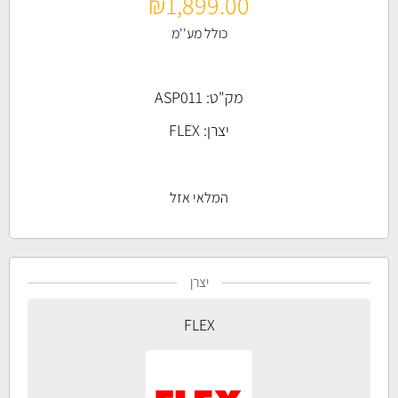
₪
1,899.00
כולל מע''מ
מק"ט: ASP011
יצרן:
FLEX
המלאי אזל
יצרן
FLEX