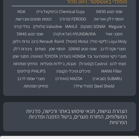
פופולרי באוטוסטור: ניווט מהיר
שמני מנוע 5W30
Chemical Guys (כימיקאל גייז)
NGK
תוספי דלק ואוריאה
FERODO (פרודו)
כפפות ספוגים ומברשות
Meguiar's
SONAX (סונקס)
MAHLE
Valvoline (וולוולין)
נוזלי קירור
מסנני אוויר
HYUNDAI/KIA (יונדאי\קיה)
שמני מנוע 5W40
Liqui Moly (ליקווי מולי)
Motul (מוטול)
RainX
Renault (רנו)
נורות הלוגן
מוצרי ווקס לרכב
שמני מנוע 10W40
תוספי שמן
מצתים
צינורות דלק
מוצרי ניקוי וטיפוח עור ובד
HONDA (הונדה)
TOYOTA (טויוטה)
מסנני שמן
מצתי להט
Castrol (קסטרול)
מגבות, ג'ילדות ומטליות
מחזיקי מפתחות
MANN Filter
מיכלים ומיכלי הקצפה
PHILIPS (פיליפס)
SUBARU (סובארו)
MAZDA (מאזדה)
מוצרי שמפו לרכב
Steel Shield (סטיל שילד)
מחזיקי מפתחות
הצהרת נגישות, תנאי שימוש באתר ורכישה, מדניות
המשלוחים, החזרת מוצרים, ביטול הזמנה ומדניות
הפרטיות