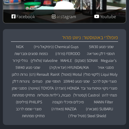
Facebook
Instagram
Youtube
פופולרי באוטוסטור: ניווט מהיר
שמני מנוע 5W30
Chemical Guys (כימיקאל גייז)
NGK
תוספי דלק ואוריאה
FERODO (פרודו)
כפפות ספוגים ומברשות
Meguiar's
SONAX (סונקס)
MAHLE
Valvoline (וולוולין)
נוזלי קירור
מסנני אוויר
HYUNDAI/KIA (יונדאי\קיה)
שמני מנוע 5W40
Liqui Moly (ליקווי מולי)
Motul (מוטול)
RainX
Renault (רנו)
נורות הלוגן
מוצרי ווקס לרכב
שמני מנוע 10W40
תוספי שמן
מצתים
צינורות דלק
מוצרי ניקוי וטיפוח עור ובד
HONDA (הונדה)
TOYOTA (טויוטה)
מסנני שמן
מצתי להט
Castrol (קסטרול)
מגבות, ג'ילדות ומטליות
מחזיקי מפתחות
MANN Filter
מיכלים ומיכלי הקצפה
PHILIPS (פיליפס)
SUBARU (סובארו)
MAZDA (מאזדה)
מוצרי שמפו לרכב
Steel Shield (סטיל שילד)
מחזיקי מפתחות