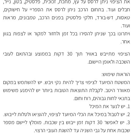
את הציפוי ניתן לרסס על עץ, מתכת, זכוכית, פלסטיק, בטון, נייר,
חבלים ועוד. בתחום הרכב ניתן לרסס את הספריי על חישוקים,
טאסות, דש-בורד, חלקי פלסטיק בפנים הרכב, טמבונים, מראות
ועוד.
ויתרונו בכך שניתן להסירו בכל זמן ולחזור למקור או לצפות בגוון
אחר.
הציפוי מתייבש באוויר תוך 30 דקות בממוצע ובהתאם לעובי
השכבה ולאופן היישום.
הוראות שימוש:
המשטח המיועד לציפוי צריך להיות נקי ויבש. יש להשתמש במקום
מאוורר היטב. לקבלת התוצאות הטובות ביותר יש להימנע משימוש
בתנאי לחות גבוהים, רוח וחום.
1. יש לנער את המיכל
2. יש לטבול במיכל את הכלי המיועד לציפוי, להוציאו ולטלות לייבוש.
3. יש לאפשר 30 דקות זמן ייבוש בין שכבות. מומלץ ליישם מספר
שכבות אחת על גבי השניה עד להשגת העובי הרצוי.