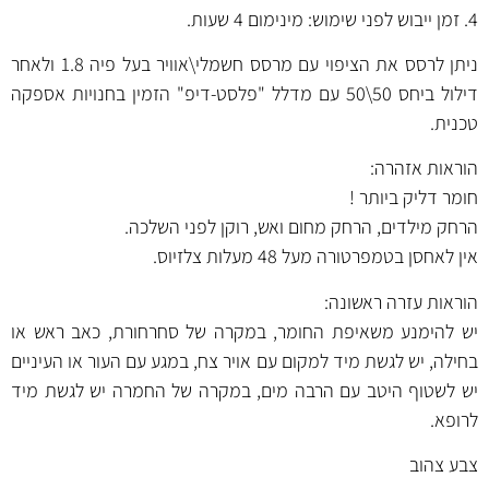
4. זמן ייבוש לפני שימוש: מינימום 4 שעות.
ניתן לרסס את הציפוי עם מרסס חשמלי\אוויר בעל פיה 1.8 ולאחר
דילול ביחס 50\50 עם מדלל "פלסט-דיפ" הזמין בחנויות אספקה
טכנית.
הוראות אזהרה:
חומר דליק ביותר !
הרחק מילדים, הרחק מחום ואש, רוקן לפני השלכה.
אין לאחסן בטמפרטורה מעל 48 מעלות צלזיוס.
הוראות עזרה ראשונה:
יש להימנע משאיפת החומר, במקרה של סחרחורת, כאב ראש או
בחילה, יש לגשת מיד למקום עם אויר צח, במגע עם העור או העיניים
יש לשטוף היטב עם הרבה מים, במקרה של החמרה יש לגשת מיד
לרופא.
צבע צהוב