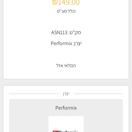
₪
149.00
כולל מע''מ
מק"ט: ASN113
יצרן:
Performix
המלאי אזל
יצרן
Performix