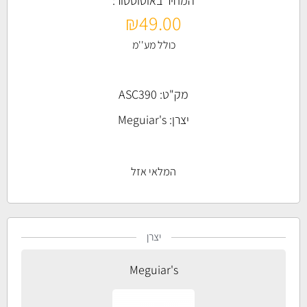
המחיר באוטוסטור:
₪
49.00
כולל מע''מ
מק"ט: ASC390
יצרן:
Meguiar's
המלאי אזל
יצרן
Meguiar's