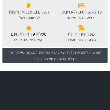
עד 6 תשלומים ללא ריבית
תשלום באמצעות PayPal
בקנייה בכרטיס אשראי
ללא תוספת עמלה
משלוח עד הדלת
משלוח עד הדלת חינם
או באיסוף עצמי מהחנות
בקנייה מעל 499 שקלים
התמונות להמחשה בלבד.
עיין בתנאי הרכישה והמשלוח
. משלוח 'עד
הדלת' בתוספת תשלום. ט.ל.ח
משלוח מהיר
באמצעות צ'יטה