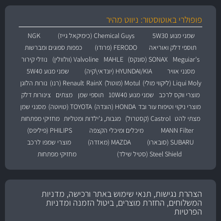
פופולרי באוטוסטור: ניווט מהיר
שמני מנוע 5W30
Chemical Guys (כימיקאל גייז)
NGK
תוספי דלק ואוריאה
FERODO (פרודו)
כפפות ספוגים ומברשות
Meguiar's
SONAX (סונקס)
MAHLE
Valvoline (וולוולין)
נוזלי קירור
מסנני אוויר
HYUNDAI/KIA (יונדאי\קיה)
שמני מנוע 5W40
Liqui Moly (ליקווי מולי)
Motul (מוטול)
RainX
Renault (רנו)
נורות הלוגן
מוצרי ווקס לרכב
שמני מנוע 10W40
תוספי שמן
מצתים
צינורות דלק
מוצרי ניקוי וטיפוח עור ובד
HONDA (הונדה)
TOYOTA (טויוטה)
מסנני שמן
מצתי להט
Castrol (קסטרול)
מגבות, ג'ילדות ומטליות
מחזיקי מפתחות
MANN Filter
מיכלים ומיכלי הקצפה
PHILIPS (פיליפס)
SUBARU (סובארו)
MAZDA (מאזדה)
מוצרי שמפו לרכב
Steel Shield (סטיל שילד)
מחזיקי מפתחות
הצהרת נגישות, תנאי שימוש באתר ורכישה, מדניות
המשלוחים, החזרת מוצרים, ביטול הזמנה ומדניות
הפרטיות