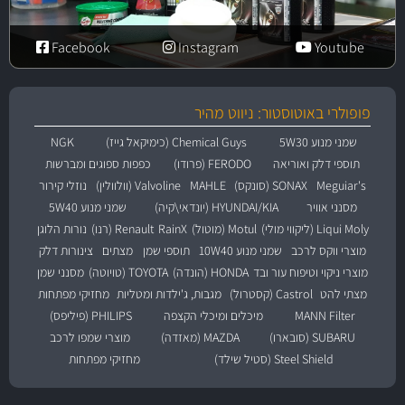
Facebook
Instagram
Youtube
פופולרי באוטוסטור: ניווט מהיר
שמני מנוע 5W30
Chemical Guys (כימיקאל גייז)
NGK
תוספי דלק ואוריאה
FERODO (פרודו)
כפפות ספוגים ומברשות
Meguiar's
SONAX (סונקס)
MAHLE
Valvoline (וולוולין)
נוזלי קירור
מסנני אוויר
HYUNDAI/KIA (יונדאי\קיה)
שמני מנוע 5W40
Liqui Moly (ליקווי מולי)
Motul (מוטול)
RainX
Renault (רנו)
נורות הלוגן
מוצרי ווקס לרכב
שמני מנוע 10W40
תוספי שמן
מצתים
צינורות דלק
מוצרי ניקוי וטיפוח עור ובד
HONDA (הונדה)
TOYOTA (טויוטה)
מסנני שמן
מצתי להט
Castrol (קסטרול)
מגבות, ג'ילדות ומטליות
מחזיקי מפתחות
MANN Filter
מיכלים ומיכלי הקצפה
PHILIPS (פיליפס)
SUBARU (סובארו)
MAZDA (מאזדה)
מוצרי שמפו לרכב
Steel Shield (סטיל שילד)
מחזיקי מפתחות