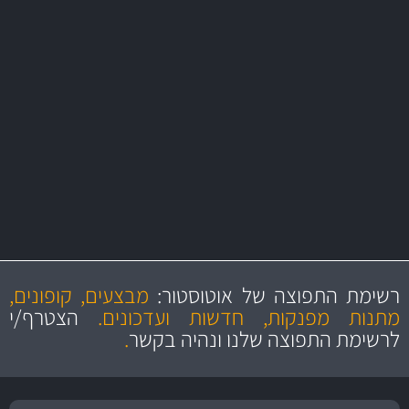
משלוח מהיר
באמצעות צ'יטה
משלוחים
יותר מ- 500 מסנני שמן, אוויר, דלק וקבינה
מחלקת המסננים שלנו עשירה וכוללת מסננים מקוריים ומסננים של MANN
ו- MAHLE גרמניה
מקצועיות
מחירים
הוגנים
ושירות מצויין
רשימת התפוצה של אוטוסטור:
מבצעים, קופונים,
והיצע מוצרים איכותי
מתנות מפנקות, חדשות ועדכונים.
הצטרף/י
לרשימת התפוצה שלנו ונהיה בקשר
.